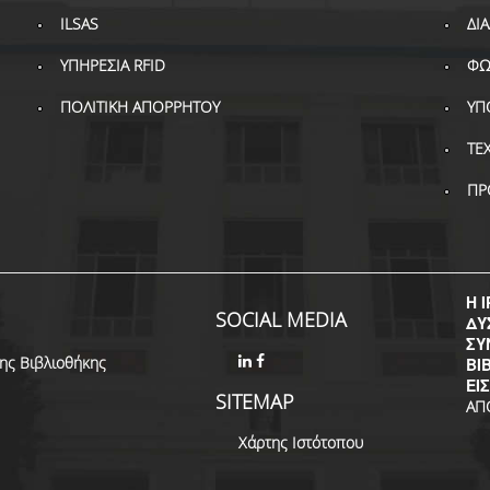
ILSAS
ΔΙ
ΥΠΗΡΕΣΙΑ RFID
ΦΩ
ΠΟΛΙΤΙΚΗ ΑΠΟΡΡΗΤΟΥ
ΥΠ
ΤΕ
ΠΡ
Η I
SOCIAL MEDIA
ΔΥ
ΣΥ
της Βιβλιοθήκης
ΒΙ
ΕΙ
SITEMAP
ΑΠ
Χάρτης Ιστότοπου