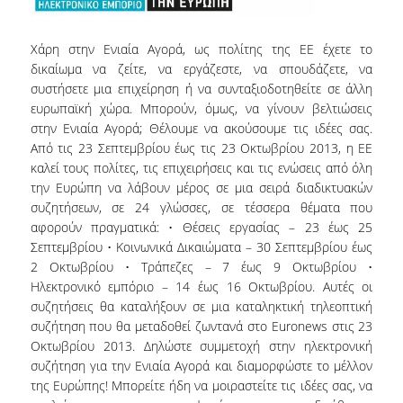
ΔΙ.Ο.ΒΙ.
Σ.Ε.Α.Β.
Χάρη στην Ενιαία Αγορά, ως πολίτης της ΕΕ έχετε το
δικαίωμα να ζείτε, να εργάζεστε, να σπουδάζετε, να
ΠΥΛΗ HEAL LINK
συστήσετε μια επιχείρηση ή να συνταξιοδοτηθείτε σε άλλη
ευρωπαϊκή χώρα. Μπορούν, όμως, να γίνουν βελτιώσεις
ΜΟ.ΔΙ.Π.Α.Β.
στην Ενιαία Αγορά; Θέλουμε να ακούσουμε τις ιδέες σας.
Από τις 23 Σεπτεμβρίου έως τις 23 Οκτωβρίου 2013, η ΕΕ
ΕΠΙΣΤΗΜΟΝΙΚΗ
ΕΠΙΚΟΙΝΩΝΗΣΗ
καλεί τους πολίτες, τις επιχειρήσεις και τις ενώσεις από όλη
την Ευρώπη να λάβουν μέρος σε μια σειρά διαδικτυακών
συζητήσεων, σε 24 γλώσσες, σε τέσσερα θέματα που
αφορούν πραγματικά: • Θέσεις εργασίας – 23 έως 25
Σεπτεμβρίου • Κοινωνικά Δικαιώματα – 30 Σεπτεμβρίου έως
2 Οκτωβρίου • Τράπεζες – 7 έως 9 Οκτωβρίου •
Ηλεκτρονικό εμπόριο – 14 έως 16 Οκτωβρίου. Αυτές οι
συζητήσεις θα καταλήξουν σε μια καταληκτική τηλεοπτική
συζήτηση που θα μεταδοθεί ζωντανά στο Euronews στις 23
Οκτωβρίου 2013. Δηλώστε συμμετοχή στην ηλεκτρονική
συζήτηση για την Ενιαία Αγορά και διαμορφώστε το μέλλον
της Ευρώπης! Μπορείτε ήδη να μοιραστείτε τις ιδέες σας, να