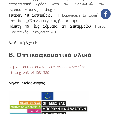
ΒΙΒΛΙΟΜΕΤΡΙΑ
αποφασιστική δράση κατά των “ναρκωτικών των
σχεδιαστών” (designer drugs)
WOS
Τετάρτη, 18 Σεπτεμβρίου
: Η Ευρωπαϊκή Επιτροπή θα
προτείνει σχέδια νόμου για τις βασικές τιμές
SCOPUS
Πέμπτη, 19 έως Σάββατο, 21 Σεπτεμβρίου
: Ημέρα
Ευρωπαϊκής Συνεργασίας 2013
GOOGLE SCHOLAR
Αναλυτική Agenda
MICROSOFT ACADEMIC
SEARCH
Β. Οπτικοακουστικό υλικό
INCITES JOURNAL
CITATION REPORTS
http://ec.europa.eu/avservices/video/player.cfm?
sitelang=en&ref=I081380
ΑΚΑΔΗΜΑΪΚΗ ΓΩΝΙΑ
ΜΑΘΗΣΗΣ
Μήνας Ενιαίας Αγοράς
AUEB WEB ARCHIVE
ΣΥΝΕΡΓΕΙΕΣ