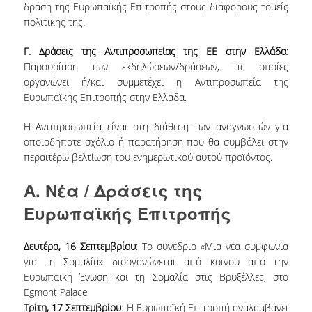
δράση της Ευρωπαϊκής Επιτροπής στους διάφορους τομείς
ΔΑΝΕΙΣΜΟΣ
πολιτικής της.
ΔΙΑΔΑΝΕΙΣΜΟΣ
Γ. Δράσεις της Αντιπροσωπείας της ΕΕ στην Ελλάδα:
ΠΑΡΑΓΓΕΛΙΕΣ ΒΙΒΛΙΩΝ
Παρουσίαση των εκδηλώσεων/δράσεων, τις οποίες
οργανώνει ή/και συμμετέχει η Αντιπροσωπεία της
ΦΩΤΟΤΥΠΗΣΗ –
Ευρωπαϊκής Επιτροπής στην Ελλάδα.
ΕΚΤΥΠΩΣΗ
Η Αντιπροσωπεία είναι στη διάθεση των αναγνωστών για
ΤΕΧΝΙΚΗ ΥΠΟΔΟΜΗ
οποιοδήποτε σχόλιο ή παρατήρηση που θα συμβάλει στην
περαιτέρω βελτίωση του ενημερωτικού αυτού προϊόντος.
ΕΚΠΑΙΔΕΥΤΙΚΕΣ
ΠΑΡΟΥΣΙΑΣΕΙΣ -
A. Νέα / Δράσεις της
ΕΚΔΗΛΩΣΕΙΣ
Ευρωπαϊκής Επιτροπής
ΠΡΟΣΒΑΣΙΜΟΤΗΤΑ
Δευτέρα, 16 Σεπτεμβρίου
: Το συνέδριο «Μια νέα συμφωνία
ΕΡΓΑΛΕΙΑ
για τη Σομαλία» διοργανώνεται από κοινού από την
Ευρωπαϊκή Ένωση και τη Σομαλία στις Βρυξέλλες, στο
ΟΔΗΓΟΙ ΒΙΒΛΙΟΘΗΚΗΣ
Egmont Palace
Τρίτη, 17 Σεπτεμβρίου
: Η Ευρωπαϊκή Επιτροπή αναλαμβάνει