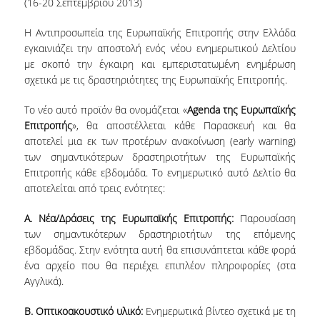
(16-20 Σεπτεμβρίου 2013)
ΕΡΓΑ ΑΝΑΠΤΥΞΗΣ
H Αντιπροσωπεία της Ευρωπαϊκής Επιτροπής στην Ελλάδα
εγκαινιάζει την αποστολή ενός νέου ενημερωτικού Δελτίου
ΣΥΛΛΟΓΕΣ
με σκοπό την έγκαιρη και εμπεριστατωμένη ενημέρωση
σχετικά με τις δραστηριότητες της Ευρωπαϊκής Επιτροπής.
ΕΝΤΥΠΕΣ ΣΥΛΛΟΓΕΣ
Το νέο αυτό προϊόν θα ονομάζεται «
Agenda της Ευρωπαϊκής
ΨΗΦΙΑΚΕΣ ΠΗΓΕΣ
Επιτροπής
», θα αποστέλλεται κάθε Παρασκευή και θα
αποτελεί μια εκ των προτέρων ανακοίνωση (early warning)
ΚΕΝΤΡΑ ΤΕΚΜΗΡΙΩΣΗΣ
των σημαντικότερων δραστηριοτήτων της Ευρωπαϊκής
Επιτροπής κάθε εβδομάδα. Το ενημερωτικό αυτό Δελτίο θα
Κ.Ε.Τ
αποτελείται από τρεις ενότητες:
ΟΟΣΑ
Α. Νέα/Δράσεις της Ευρωπαϊκής Επιτροπής:
Παρουσίαση
Π.Ο.Τ
των σημαντικότερων δραστηριοτήτων της επόμενης
εβδομάδας. Στην ενότητα αυτή θα επισυνάπτεται κάθε φορά
ΥΠΗΡΕΣΙΕΣ
ένα αρχείο που θα περιέχει επιπλέον πληροφορίες (στα
Αγγλικά).
ΑΝΑΓΝΩΣΤΗΡΙΟ
Β. Οπτικοακουστικό υλικό:
Ενημερωτικά βίντεο σχετικά με τη