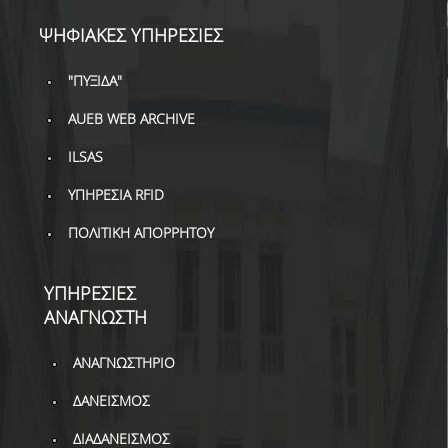
ΒΙΒΛΙΟΜΕΤΡΙΑ
ΨΗΦΙΑΚΕΣ ΥΠΗΡΕΣΙΕΣ
WOS
"ΠΥΞΙΔΑ"
SCOPUS
AUEB WEB ARCHIVE
GOOGLE SCHOLAR
ILSAS
MICROSOFT ACADEMIC
SEARCH
ΥΠΗΡΕΣΙΑ RFID
INCITES JOURNAL
ΠΟΛΙΤΙΚΗ ΑΠΟΡΡΗΤΟΥ
CITATION REPORTS
ΥΠΗΡΕΣΙΕΣ
ΑΚΑΔΗΜΑΪΚΗ ΓΩΝΙΑ
ΜΑΘΗΣΗΣ
ΑΝΑΓΝΩΣΤΗ
AUEB WEB ARCHIVE
ΑΝΑΓΝΩΣΤΗΡΙΟ
ΣΥΝΕΡΓΕΙΕΣ
ΔΑΝΕΙΣΜΟΣ
ΔΙΑΔΑΝΕΙΣΜΟΣ