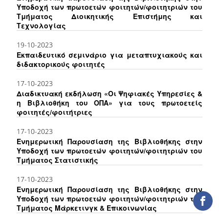
Υποδοχή των πρωτοετών φοιτητών/φοιτητριών του
ΕΡΓΑ ΑΝΑΠΤΥΞΗΣ
Τμήματος Διοικητικής Επιστήμης και
Τεχνολογίας
ΣΥΛΛΟΓΕΣ
19-10-2023
Εκπαιδευτικό σεμινάριο για μεταπτυχιακούς και
ΕΝΤΥΠΕΣ ΣΥΛΛΟΓΕΣ
διδακτορικούς φοιτητές
ΨΗΦΙΑΚΕΣ ΠΗΓΕΣ
17-10-2023
Διαδικτυακή εκδήλωση «Οι Ψηφιακές Υπηρεσίες &
ΚΕΝΤΡΑ ΤΕΚΜΗΡΙΩΣΗΣ
η Βιβλιοθήκη του ΟΠΑ» για τους πρωτοετείς
φοιτητές/φοιτήτριες
Κ.Ε.Τ
17-10-2023
ΟΟΣΑ
Ενημερωτική Παρουσίαση της Βιβλιοθήκης στην
Υποδοχή των πρωτοετών φοιτητών/φοιτητριών του
Π.Ο.Τ
Τμήματος Στατιστικής
17-10-2023
ΥΠΗΡΕΣΙΕΣ
Ενημερωτική Παρουσίαση της Βιβλιοθήκης στην
Υποδοχή των πρωτοετών φοιτητών/φοιτητριών του
ΑΝΑΓΝΩΣΤΗΡΙΟ
Τμήματος Μάρκετινγκ & Επικοινωνίας