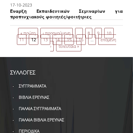
ΔΑΝΕΙΣΜΟΣ
17-10-2023
Έναρξη Εκπαιδευτικών Σεμιναρίων για
ΔΙΑΔΑΝΕΙΣΜΟΣ
προπτυχιακούς φοιτητές/φοιτήτριες
Σελίδες
ΠΑΡΑΓΓΕΛΙΕΣ ΒΙΒΛΙΩΝ
« πρώτη
‹ προηγούμενη
…
8
9
10
11
12
13
14
15
16
…
επόμενη
ΦΩΤΟΤΥΠΗΣΗ –
ΕΚΤΥΠΩΣΗ
›
τελευταία »
ΤΕΧΝΙΚΗ ΥΠΟΔΟΜΗ
ΕΚΠΑΙΔΕΥΤΙΚΕΣ
ΣΥΛΛΟΓΕΣ
ΠΑΡΟΥΣΙΑΣΕΙΣ -
ΕΚΔΗΛΩΣΕΙΣ
ΣΥΓΓΡΑΜΜΑΤΑ
ΠΡΟΣΒΑΣΙΜΟΤΗΤΑ
ΒΙΒΛΙΑ ΕΡΕΥΝΑΣ
ΕΡΓΑΛΕΙΑ
ΠΑΛΑΙΑ ΣΥΓΓΡΑΜΜΑΤΑ
ΠΑΛΑΙΑ ΒΙΒΛΙΑ ΕΡΕΥΝΑΣ
ΟΔΗΓΟΙ ΒΙΒΛΙΟΘΗΚΗΣ
ΠΕΡΙΟΔΙΚΑ