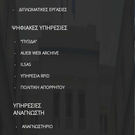
ΒΙΒΛΙΟΜΕΤΡΙΑ
ΔΙΠΛΩΜΑΤΙΚΕΣ ΕΡΓΑΣΙΕΣ
WOS
SCOPUS
ΨΗΦΙΑΚΕΣ ΥΠΗΡΕΣΙΕΣ
GOOGLE SCHOLAR
"ΠΥΞΙΔΑ"
MICROSOFT ACADEMIC
AUEB WEB ARCHIVE
SEARCH
ILSAS
INCITES JOURNAL
ΥΠΗΡΕΣΙΑ RFID
CITATION REPORTS
ΠΟΛΙΤΙΚΗ ΑΠΟΡΡΗΤΟΥ
ΑΚΑΔΗΜΑΪΚΗ ΓΩΝΙΑ
ΜΑΘΗΣΗΣ
ΥΠΗΡΕΣΙΕΣ
AUEB WEB ARCHIVE
ΑΝΑΓΝΩΣΤΗ
ΣΥΝΕΡΓΕΙΕΣ
ΑΝΑΓΝΩΣΤΗΡΙΟ