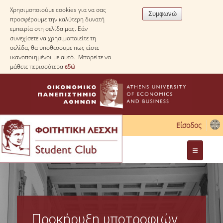
Χρησιμοποιούμε cookies για να σας
προσφέρουμε την καλύτερη δυνατή
εμπειρία στη σελίδα μας. Εάν
συνεχίσετε να χρησιμοποιείτε τη
σελίδα, θα υποθέσουμε πως είστε
ικανοποιημένοι με αυτό. Μπορείτε να
μάθετε περισσότερα
εδώ
Είσοδος
Διοίκηση
Νομοθεσία
Προκήρυξη υποτροφιών