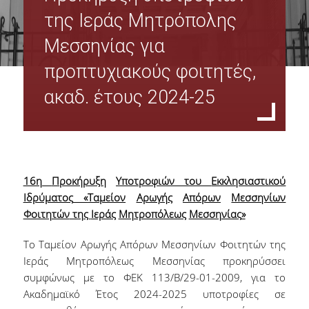
Όργανα Διοίκησης
της Ιεράς Μητρόπολης
Μεσσηνίας για
Σύνθεση Διοικητικού Συμβουλίου Φοιτητικής Λέσχης ΟΠΑ
προπτυχιακούς φοιτητές,
Πρακτικά Δ.Σ.
ακαδ. έτους 2024-25
Υπηρεσίες Φοιτητικής Λέσχης Ο.Π.Α
Οικονομικές - Διοικητικές Υπηρεσίες & Υπηρεσίες Σίτισης
16η
Προκήρυξη
Υποτροφιών
του
Εκκλησιαστικού
Υπηρεσίες Στέγασης & Υγειονομικές Υπηρεσίες
Ιδρύματος
«
Ταμείον
Αρωγής
Απόρων
Μεσσηνίων
Φοιτητών
της
Ιεράς
Μητροπόλεως
Μεσσηνίας
»
Υπηρεσίες Πολιτισμού & Αθλητισμού & Εκμάθησης Ξένων Γλωσσών
Το Ταμείον Αρωγής Απόρων Μεσσηνίων Φοιτητών της
Φωτογραφικό Αρχείο
Ιεράς Μητροπόλεως Μεσσηνίας προκηρύσσει
συμφώνως με το ΦΕΚ 113/Β/29-01-2009, για το
Ακαδημαϊκό Έτος 2024-2025 υποτροφίες σε
Σίτιση - Στέγαση