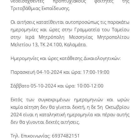
νεοεισαχθέντες προπτυχιακούς φοιτητές της
Τριτοβάθμιας Εκπαίδευσης.
Δικαιούχοι, Προϋποθέσεις & Δικαιολογητικά
Οι αιτήσεις κατατίθενται αυτοπροσώπως τις παρακάτω
Σίτισης
ημερομηνίες και ώρες στην Γραμματεία του Ταμείου
στην Ιερά Μητρόπολη Μεσσηνίας Μητροπολίτου
Στέγασης
Μελετίου 13, ΤΚ 24.100, Καλαμάτα.
Ημερομηνίες και ώρες κατάθεσης Δικαιολογητικών:
Διαδικασία Ηλεκτρονικής Αίτησης
Παρασκευή 04-10-2024 και ώρα: 17:00-19:00
Αποτελέσματα
Σάββατο 05-10-2024 και ώρα: 10:00-12:00
Σίτισης
Εκτός των συγκεκριμένων ημερομηνιών και ωρών
καμία αίτηση δεν θα γίνεται δεκτή, η δε 5
η
Οκτωβρίου
Στέγασης
2024 είναι η καταληκτική ημερομηνία και πέραν αυτής
δεν θα γίνονται δεκτές αιτήσεις.
Εστιατόριο
Τηλ. Επικοινωνίας: 6937482151
Φοιτητική Εστία Αθηνών