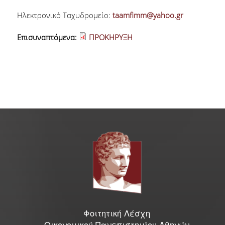
Ηλεκτρονικό Ταχυδρομείο:
taamfimm@yahoo.gr
Γραφείο Εύρεσης Στέγης
Επισυναπτόμενα:
ΠΡΟΚΗΡΥΞΗ
e-Αιτήσεις
Επιδόματα & Υποτροφίες
Υποτροφίες
Φοιτητικό Στεγαστικό Επίδομα
Οικονομικές Ενισχύσεις
Ξένες Γλώσσες
Φοιτητική Λέσχη
Αγγλικά
Οικονομικού Πανεπιστημίου Αθηνών