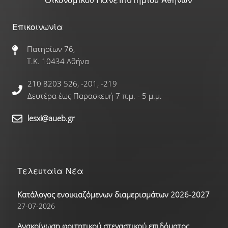
Γαλλικά
Επικοινωνία
Γερμανικά
Πατησίων 76,
Τ.Κ. 10434 Αθήνα
Ισπανικά
210 8203 526, -201, -219
Ρώσικα
Δευτέρα έως Παρασκευή 7 π.μ. - 5 μ.μ.
Δραστηριότητες
lesxi@aueb.gr
Αθλητικές Δραστηριότητες
Τελευταία Νέα
Πολιτιστικές Δραστηριότητες
Κατάλογος ενοικιαζόμενων διαμερισμάτων 2026-2027
Νέα
27-07-2026
Ανακοίνωση φοιτητικού στεγαστικού επιδόματος
Επικοινωνία