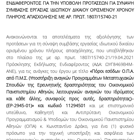
ΕΝΔΙΑΦΕΡΟΝΤΟΣ ΓΙΑ ΤΗΝ ΥΠΟΒΟΛΗ ΠΡΟΤΑΣΕΩΝ ΓΙΑ ΣΥΝΑΨΗ
ΣΥΜΒΑΣΗΣ ΕΡΓΑΣΙΑΣ ΙΔΙΩΤΙΚΟΥ ΔΙΚΑΙΟΥ ΟΡΙΣΜΕΝΟΥ ΧΡΟΝΟΥ
ΠΛΗΡΟΥΣ ΑΠΑΣΧΟΛΗΣΗΣ ΜΕ ΑΡ. ΠΡΩΤ.
1807/15740-21
Ανακοινώνονται τα αποτελέσματα της αξιολόγησης των
προτάσεων για τη σύναψη συμβάσης εργασίας ιδιωτικού δικαίου
ορισμένου χρόνου πλήρους απασχόλησης, που υποβλήθηκαν
στο πλαίσιο της με αρ. πρωτ. 1807/15740-21/19.04.2021
Πρόσκλησης Εκδήλωσης Ενδιαφέροντος (ΑΔΑ: ΩΥΓ8469Β4Μ-
ΑΝΕ), για τις ανάγκες του έργου με τίτλο
«Πόροι εσόδων Ο.Π.Α.
από Π.Μ.Σ. (Υποστήριξη αναγκών Προγραμμάτων Μεταπτυχιακών
Σπουδών της Ερευνητικής δραστηριότητας του Οικονομικού
Πανεπιστημίου Αθηνών, λειτουργικών αναγκών του Ιδρύματος
και κάθε άλλης, συναφούς προς αυτές, δραστηριότητας)–
(ΕΡ-2945-01)» και κωδικό 11294501
και με επιστημονικό
υπεύθυνο, Καθηγητή και Αντιπρύτανη Οικονομικού
Προγραμματισμού & Υποδομών του Οικονομικού Πανεπιστημίου
Αθηνών (ΟΠΑ) κ. Κωνσταντίνο Δράκο, για ένα (1) φυσικό
πρόσωπο για την τεχνική υποστήριξη και ασφάλεια των
πληροφοριακών συστημάτων του Οικονομικού Πανεπιστημίου