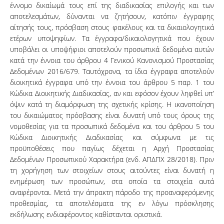
έννομο δικαίωμά τους επί της διαδικασίας επιλογής και των
αποτελεσμάτων, δύνανται να ζητήσουν, κατόπιν έγγραφης
αίτησής τους, πρόσβαση στους φακέλους και τα δικαιολογητικά
ετέρων υποψηφίων. Τα έγγραφα/δικαιολογητικά που έχουν
υποβάλει οι υποψήφιοι αποτελούν προσωπικά δεδομένα αυτών
κατά την έννοια του άρθρου 4 Γενικού Κανονισμού Προστασίας
Δεδομένων 2016/679. Ταυτόχρονα, τα ίδια έγγραφα αποτελούν
διοικητικά έγγραφα υπό την έννοια του άρθρου 5 παρ. 1 του
Κώδικα Διοικητικής Διαδικασίας, αν και εφόσον έχουν ληφθεί υπ’
όψιν κατά τη διαμόρφωση της σχετικής κρίσης. Η ικανοποίηση
του δικαιώματος πρόσβασης είναι δυνατή υπό τους όρους της
νομοθεσίας για τα προσωπικά δεδομένα και του άρθρου 5 του
Κώδικα Διοικητικής Διαδικασίας και σύμφωνα με τις
προϋποθέσεις που παγίως δέχεται η Αρχή Προστασίας
Δεδομένων Προσωπικού Χαρακτήρα (ενδ. ΑΠΔΠΧ 28/2018). Πριν
τη χορήγηση των στοιχείων στους αιτούντες είναι δυνατή η
ενημέρωση των προσώπων, στα οποία τα στοιχεία αυτά
αναφέρονται. Μετά την άπρακτη πάροδο της προαναφερόμενης
προθεσμίας, τα αποτελέσματα της εν λόγω πρόσκλησης
εκδήλωσης ενδιαφέροντος καθίστανται οριστικά.