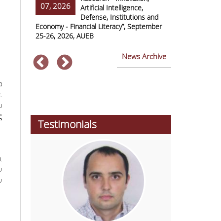
07, 2026
07, 2026
ss Europe
Artificial Intelligence,
Defense, Institutions and
Economy - Financial Literacy”, September
of Economics 
25-26, 2026, AUEB
2026
News Archive
α
.
υ
ς
Testimonials
ι
ν
ν