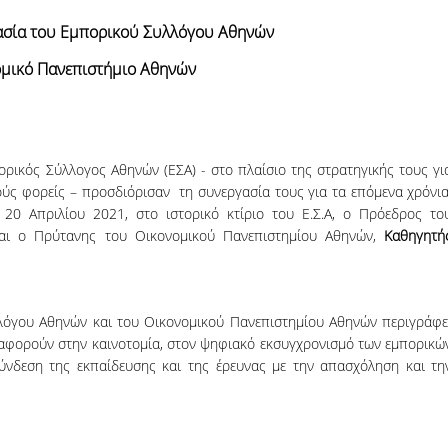
06, 2026
Organizations acro
σία του Εμπορικού Συλλόγου Αθηνών
ομικό Πανεπιστήμιο Αθηνών
ρικός Σύλλογος Αθηνών (EΣA) - στο πλαίσιο της στρατηγικής τους γι
ς φορείς – προσδιόρισαν τη συνεργασία τους για τα επόμενα χρόνια
20 Απριλίου 2021, στο ιστορικό κτίριο του Ε.Σ.Α, ο Πρόεδρος το
ι ο Πρύτανης του Οικονομικού Πανεπιστημίου Αθηνών,
Καθηγητή
λόγου Αθηνών και του Οικονομικού Πανεπιστημίου Αθηνών περιγράφε
φορούν στην καινοτομία, στον ψηφιακό εκσυγχρονισμό των εμπορικώ
σύνδεση της εκπαίδευσης και της έρευνας με την απασχόληση και τη