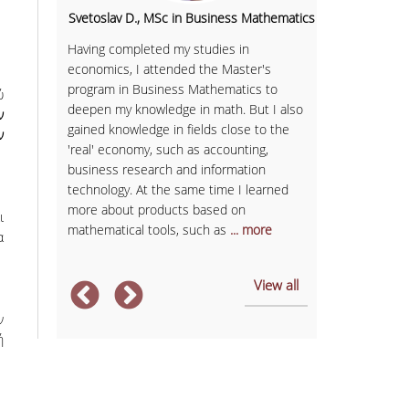
al
Svetoslav D., MSc in Business Mathematics
Sofia K., 
i-MBA
Having completed my studies in
Having finish
now to
economics, I attended the Master's
Communicatio
onally.
program in Business Mathematics to
business with
ύ
n 5
deepen my knowledge in math. But I also
in Services M
ν
e
gained knowledge in fields close to the
provided me w
ν
uage
'real' economy, such as accounting,
expectations.
business research and information
and member of
technology. At the same time I learned
always had sel
more about products based on
management sk
ι
mathematical tools, such as
... more
After
... more
α
View all
ν
ή