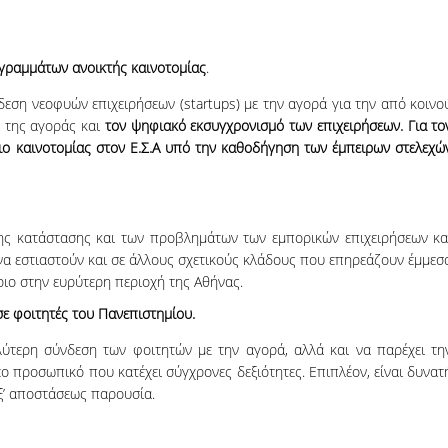
Milica R., MBA Internation
Looking for a career change, the 
ογραμμάτων ανοικτής καινοτομίας
.
equipped me with all I need to k
land a great job and grow professi
εση νεοφυών επιχειρήσεων (startups) με την αγορά για την από κοινο
Seven years later, I have worked i
 της αγοράς και
τον ψηφιακό εκσυγχρονισμό των επιχειρήσεων. Για το
countries and have gained valuabl
ριο καινοτομίας στον Ε.Σ.Α υπό την καθοδήγηση των έμπειρων στελεχώ
experience. From an English lang
teacher to a Strategy Manager!
ης κατάστασης και των προβλημάτων των εμπορικών επιχειρήσεων κα
 να εστιαστούν και σε άλλους σχετικούς κλάδους που επηρεάζουν έμμεσ
όριο στην ευρύτερη περιοχή της Αθήνας.
ε φοιτητές του Πανεπιστημίου.
ύτερη σύνδεση των φοιτητών με την αγορά, αλλά και να παρέχει τη
ο προσωπικό που κατέχει σύγχρονες δεξιότητες. Επιπλέον, είναι δυνατ
εξ’ αποστάσεως παρουσία.