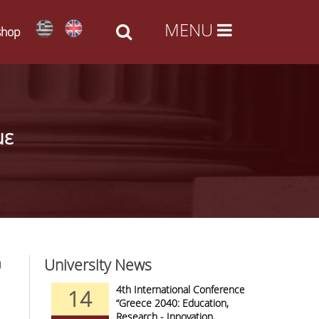
shop
με
University News
1
nd Arts -
4th International Conference
14
09
al Access
“Greece 2040: Education,
Research - Innovation,