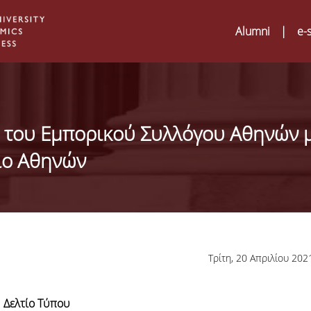
Alumni
|
e-
 του Εμπορικού Συλλόγου Αθηνών 
ιο Αθηνών
Τρίτη, 20 Απριλίου 202
Digital Humanities a
02
ATRIUM Transnation
Δελτίο Τύπου
Training Visits at