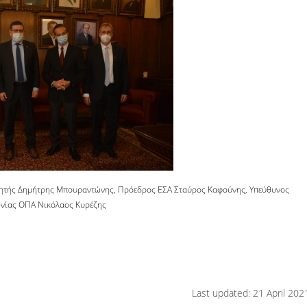
ητής Δημήτρης Μπουραντώνης, Πρόεδρος ΕΣΑ Σταύρος Καφούνης, Υπεύθυνος
ωνίας ΟΠΑ Νικόλαος Κυρέζης
Last updated: 21 April 202