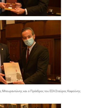
ς Μπουραντώνης και ο Πρόεδρος του ΕΣΑ Σταύρος Καφούνης