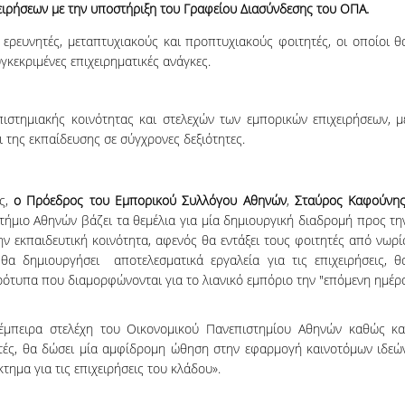
χειρήσεων με την υποστήριξη του Γραφείου Διασύνδεσης του ΟΠΑ.
 ερευνητές, μεταπτυχιακούς και προπτυχιακούς φοιτητές, οι οποίοι θ
κεκριμένες επιχειρηματικές ανάγκες.
στημιακής κοινότητας και στελεχών των εμπορικών επιχειρήσεων, μ
 της εκπαίδευσης σε σύγχρονες δεξιότητες.
ας,
ο Πρόεδρος του Εμπορικού Συλλόγου Αθηνών
,
Σταύρος Καφούνη
τήμιο Αθηνών βάζει τα θεμέλια για μία δημιουργική διαδρομή προς τη
ν εκπαιδευτική κοινότητα, αφενός θα εντάξει τους φοιτητές από νωρί
α δημιουργήσει αποτελεσματικά εργαλεία για τις επιχειρήσεις, θ
ρότυπα που διαμορφώνονται για το λιανικό εμπόριο την "επόμενη ημέρ
 έμπειρα στελέχη του Οικονομικού Πανεπιστημίου Αθηνών καθώς κα
τές, θα δώσει μία αμφίδρομη ώθηση στην εφαρμογή καινοτόμων ιδεώ
τημα για τις επιχειρήσεις του κλάδου».