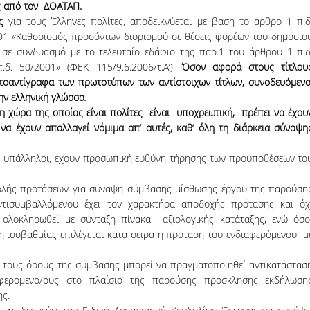
ς από τον ΔΟΑΤΑΠ.
ς
για τους Έλληνες πολίτες, αποδεικνύεται με βάση το άρθρο 1 π.δ
01 «Καθορισμός προσόντων διορισμού σε θέσεις φορέων του δημόσιο
), σε συνδυασμό με το τελευταίο εδάφιο της παρ.1 του άρθρου 1 π.δ
. 50/2001» (ΦΕΚ 115/9.6.2006/τ.Α’).
Όσον αφορά στους τίτλου
τοαντίγραφα των πρωτοτύπων των αντίστοιχων τίτλων, συνοδευόμενα
ν ελληνική γλώσσα.
η χώρα της οποίας είναι πολίτες είναι υποχρεωτική, πρέπει να έχου
 να έχουν απαλλαγεί νόμιμα απ’ αυτές, καθ’ όλη τη διάρκεια σύναψη
οι υπάλληλοι, έχουν προσωπική ευθύνη τήρησης των προϋποθέσεων το
βολής προτάσεων για σύναψη σύμβασης μίσθωσης έργου της παρούση
αντισυμβαλλόμενου έχει τον χαρακτήρα αποδοχής πρότασης και όχ
 ολοκληρωθεί με σύνταξη πίνακα αξιολογικής κατάταξης, ενώ όσο
ση ισοβαθμίας επιλέγεται κατά σειρά η πρόταση του ενδιαφερόμενου μ
τά τους όρους της σύμβασης μπορεί να πραγματοποιηθεί αντικατάστασ
ιαφερόμενο/ους στο πλαίσιο της παρούσης πρόσκλησης εκδήλωση
ης.