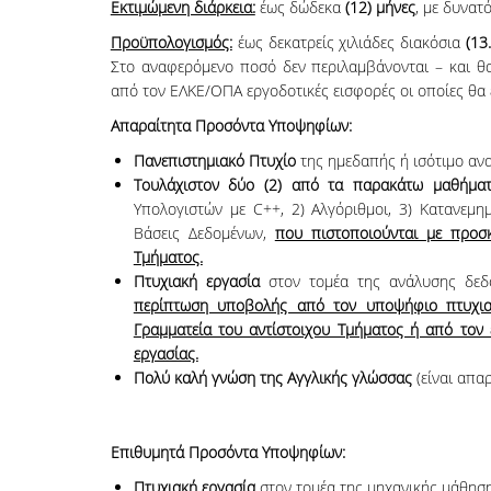
Εκτιμώμενη διάρκεια:
έως δώδεκα
(12) μήνες
, με δυνατ
Προϋπολογισμός:
έως δεκατρείς χιλιάδες διακόσια
(13
Στο αναφερόμενο ποσό δεν περιλαμβάνονται – και θα
από τον ΕΛΚΕ/ΟΠΑ εργοδοτικές εισφορές οι οποίες θα 
Απαραίτητα Προσόντα Υποψηφίων:
Πανεπιστημιακό Πτυχίο
της ημεδαπής ή ισότιμο αν
Τουλάχιστον δύο (2) από τα παρακάτω μαθήμα
Υπολογιστών με C++, 2) Αλγόριθμοι, 3) Κατανεμη
Βάσεις Δεδομένων,
που πιστοποιούνται με προσκ
Τμήματος.
Πτυχιακή εργασία
στον τομέα της ανάλυσης δε
περίπτωση υποβολής από τον υποψήφιο πτυχιακ
Γραμματεία του αντίστοιχου Τμήματος ή από τον
εργασίας.
Πολύ καλή γνώση της Αγγλικής γλώσσας
(είναι απα
Επιθυμητά Προσόντα Υποψηφίων:
Πτυχιακή εργασία
στον τομέα της μηχανικής μάθησ