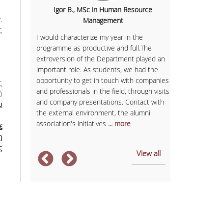
Marco B., MS
al
Igor B., MSc in Human Resource
.
Fin
Management
uch more
ς
If I look back
I would characterize my year in the
experience wit
ready to
programme as productive and full.The
would definite
t was an
extroversion of the Department played an
than this hav
ed me to
important role. As students, we had the
knowledge and
personal
opportunity to get in touch with companies
ς
new horizons 
 and
and professionals in the field, through visits
)
hard skills. P
ly.
and company presentations. Contact with
υ
well prepared
the external environment, the alumni
students' int
association's initiatives
... more
ε
η
ς
View all