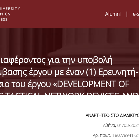
Alumni
|
e-
ιαφέροντος για την υποβολή
βασης έργου με έναν (1) Ερευνητή-
σιο του έργου «DEVELOPMENT OF
 TACTICAL NETWORK DEVICES AND
ικός θέσης 3334-PR3
ΑΝΑΡΤΗΤΕΟ ΣΤΟ ΔΙΑΔΙΚΤΥ
Αθήνα, 01/03/202
Digital Humanities a
02
ATRIUM Transnation
Αρ. πρωτ. 1807/8941-2
Training Visits at