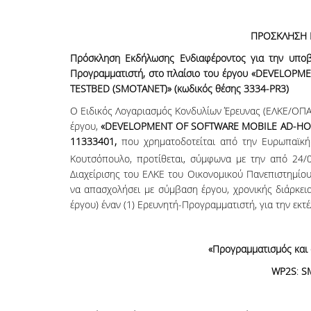
ΠΡΟΣΚΛΗΣΗ 
Πρόσκληση Εκδήλωσης Ενδιαφέροντος για την υποβ
Προγραμματιστή, στο πλαίσιο του έργου
«
DEVELOPME
TESTBED
(
SMOTANET
)» (κωδικός θέσης 3334-
PR
3)
Ο Ειδικός Λογαριασμός Κονδυλίων Έρευνας (ΕΛΚΕ/ΟΠΑ
έργου,
«DEVELOPMENT OF SOFTWARE MOBILE AD-HOC 
11333401,
που χρηματοδοτείται από την Ευρωπαϊκή
Κουτσόπουλο, προτίθεται, σύμφωνα με την από 24
Διαχείρισης του ΕΛΚΕ του Οικονομικού Πανεπιστημί
να απασχολήσει με σύμβαση έργου, χρονικής διάρκει
έργου) έναν (1) Ερευνητή-Προγραμματιστή, για την εκτ
«Προγραμματισμός και 
WP2
S
:
S