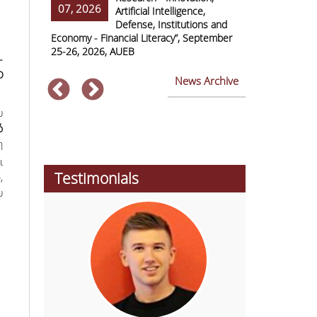
07, 2026
07, 2026
ss Europe
Artificial Intelligence,
Defense, Institutions and
Economy - Financial Literacy”, September
of Economics 
25-26, 2026, AUEB
2026
-
D
News Archive
υ
ό
η
ι
Testimonials
,
υ