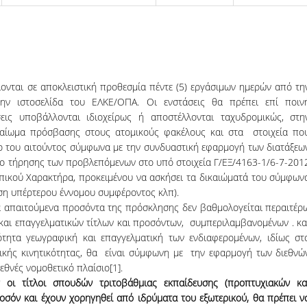
ονται σε αποκλειστική προθεσμία πέντε (5) εργάσιμων ημερών από τη
ην ιστοσελίδα του ΕΛΚΕ/ΟΠΑ. Οι ενστάσεις θα πρέπει επί ποιν
σεις υποβάλλονται ιδιοχείρως ή αποστέλλονται ταχυδρομικώς, στη
ικαίωμα πρόσβασης στους ατομικούς φακέλους και στα στοιχεία πο
 του αιτούντος σύμφωνα με την συνδυαστική εφαρμογή των διατάξεω
ρο τήρησης των προβλεπόμενων στο υπό στοιχεία Γ/ΕΞ/4163-1/6-7-201
ικού Χαρακτήρα, προκειμένου να ασκήσει τα δικαιώματά του σύμφων
ωση υπέρτερου έννομου συμφέροντος κλπ).
 απαιτούμενα προσόντα της πρόσκλησης δεν βαθμολογείται περαιτέρ
και επαγγελματικών τίτλων και προσόντων, συμπεριλαμβανομένων . κα
τητα γεωγραφική και επαγγελματική των ενδιαφερομένων, ιδίως στ
τικής κινητικότητας, θα είναι σύμφωνη με την εφαρμογή των διεθνώ
εθνές νομοθετικό πλαίσιο[1].
 οι τίτλοι σπουδών τριτοβάθμιας εκπαίδευσης (προπτυχιακών κα
οσόν και έχουν χορηγηθεί από ιδρύματα του εξωτερικού, θα πρέπει ν