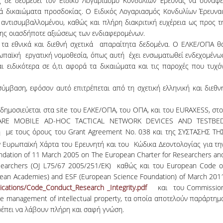
δε δεσμεύει τον Ειδικό Λογαριασμό Κονδυλίων Έρευνας να συνάψε
νά δικαιώματα προσδοκίας. Ο Ειδικός Λογαριασμός Κονδυλίων Έρευνα
 αντισυμβαλλομένου, καθώς και πλήρη διακριτική ευχέρεια ως προς τ
ης οιασδήποτε αξιώσεως των ενδιαφερομένων.
 τα εθνικά και διεθνή σχετικά απαραίτητα δεδομένα. Ο ΕΛΚΕ/ΟΠΑ θ
ρωπαϊκή εργατική νομοθεσία, όπως αυτή έχει ενσωματωθεί ενδεχομένω
αι ειδικότερα σε ό,τι αφορά τα δικαιώματα και τις παροχές που τυχό
ύμβαση, εφόσον αυτό επιτρέπεται από τη σχετική ελληνική και διεθν
μοσιεύεται στα site του ΕΛΚΕ/ΟΠΑ, του ΟΠΑ, και του EURAXESS, στ
WARE MOBILE AD-HOC TACTICAL NETWORK DEVICES AND TESTBE
η με τους όρους του Grant Agreement No. 038 και της ΣΥΣΤΑΣΗΣ ΤΗ
 Ευρωπαϊκή Χάρτα του Ερευνητή και του Κώδικα Δεοντολογίας για τη
ion of 11 March 2005 on Τhe European Charter for Researchers an
searchers (OJ L75/67 2005/251/EK) καθώς και του European Code o
opean Academies) and ESF (European Science Foundation) of March 201
lications/Code_Conduct_Research _Integrity.pdf
και του Commissio
e management of intellectual property, τα οποία αποτελούν παράρτημ
ρέπει να λάβουν πλήρη και σαφή γνώση.