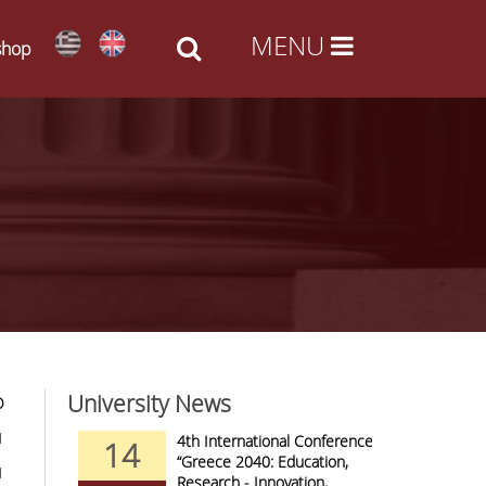
shop
University News
Ο
1
nd Arts -
4th International Conference
14
09
al Access
“Greece 2040: Education,
1
Research - Innovation,