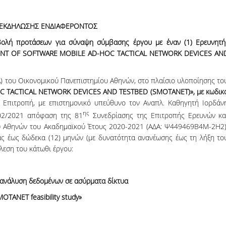
06, 2026
Organizations acro
ΕΚΔΗΛΩΣΗΣ ΕΝΔΙΑΦΕΡΟΝΤΟΣ
ολή προτάσεων για σύναψη σύμβασης έργου με έναν (1) Ερευνητή
NT
OF
SOFTWARE
MOBILE
AD
-
HOC
TACTICAL
NETWORK
DEVICES
AN
) του Οικονομικού Πανεπιστημίου Αθηνών, στο πλαίσιο υλοποίησης το
TACTICAL NETWORK DEVICES AND TESTBED (SMOTANET)», με κωδικ
 Επιτροπή, με επιστημονικό υπεύθυνο τον Αναπλ. Καθηγητή Ιορδάν
ης
/02/2021 απόφαση της 81
Συνεδρίασης της Επιτροπής Ερευνών κα
ου Αθηνών του Ακαδημαϊκού Έτους 2020-2021 (ΑΔΑ: Ψ449469Β4Μ-2Η2)
ας έως δώδεκα (12) μηνών (με δυνατότητα ανανέωσης έως τη λήξη το
έλεση του κάτωθι έργου:
ανάλυση δεδομένων σε ασύρματα δίκτυα
MOTANET
feasibility
study
»