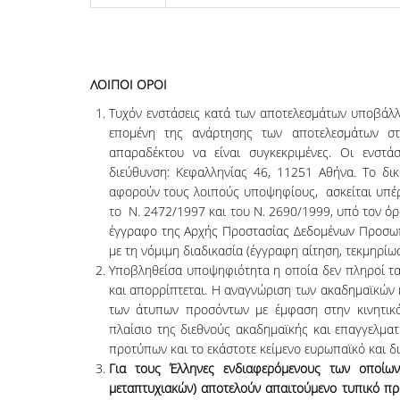
ΛΟΙΠΟΙ ΟΡΟΙ
Τυχόν ενστάσεις κατά των αποτελεσμάτων υποβάλλ
επομένη της ανάρτησης των αποτελεσμάτων στ
απαραδέκτου να είναι συγκεκριμένες. Οι ενστά
διεύθυνση: Κεφαλληνίας 46, 11251 Αθήνα. Το δ
αφορούν τους λοιπούς υποψηφίους, ασκείται υπέρ
το Ν. 2472/1997 και του Ν. 2690/1999, υπό τον ό
έγγραφο της Αρχής Προστασίας Δεδομένων Προσωπ
με τη νόμιμη διαδικασία (έγγραφη αίτηση, τεκμηρί
Υποβληθείσα υποψηφιότητα η οποία δεν πληροί τα
και απορρίπτεται. Η αναγνώριση των ακαδημαϊκών 
των άτυπων προσόντων με έμφαση στην κινητικό
πλαίσιο της διεθνούς ακαδημαϊκής και επαγγελμα
προτύπων και το εκάστοτε κείμενο ευρωπαϊκό και δι
Για τους Έλληνες ενδιαφερόμενους των οποίων
μεταπτυχιακών) αποτελούν απαιτούμενο τυπικό πρ