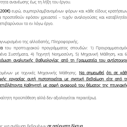
ότητα ανανέωσης έως τη λήξη του έργου.
Bozidar J., MBA Internation
.200€)
ευρώ, συμπεριλαμβανομένων φόρων και κάθε είδους κρατήσεων
The programme was for me so m
 προστεθούν εφόσον χρειαστεί – τυχόν αναλογούσες και καταβλητέε
than learning modern business
επιβαρύνουν το εν λόγω έργο.
tools/methodologies and getting 
work in a truly global workplace. I
environment which also encourag
αγνωρισμένο της αλλοδαπής, Πληροφορικής.
take a step back and rethink my 
τα
του προπτυχιακού προγράμματος σπουδών: 1) Προγραμματισμό
strengths, values and aspirations
μένα Συστήματα, 4) Τεχνητή Νοημοσύνη, 5) Μηχανική Μάθηση, και 6
design my future career according
όμιση αναλυτικής βαθμολογίας από τη Γραμματεία του αντίστοιχο
δομένων με τεχνικές Μηχανικής Μάθησης.
Να
σημειωθεί
ότι σε κάθ
ής εργασίας αυτή πιστοποιείται με σχετική βεβαίωση είτε από τ
 επιβλέποντα Καθηγητή με σαφή αναφορά του θέματος της πτυχιακή
ραίτητη προϋπόθεση αλλά δεν αξιολογείται περαιτέρω).
ης για ανάλυση δεδομένων
σε ασύρματα δίκτυα.