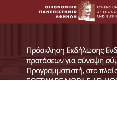
Πρόσκληση Εκδήλωσης Ενδ
προτάσεων για σύναψη σύμ
Προγραμματιστή, στο πλαί
SOFTWARE MOBILE AD-HOC
TESTBED (SMOTANET)» κωδ