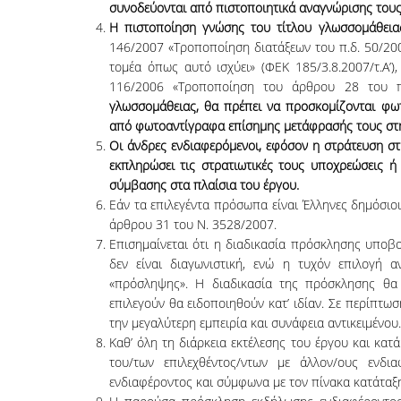
συνοδεύονται από πιστοποιητικά αναγνώρισης του
Η πιστοποίηση γνώσης του τίτλου γλωσσομάθεια
146/2007 «Τροποποίηση διατάξεων του π.δ. 50/20
τομέα όπως αυτό ισχύει» (ΦΕΚ 185/3.8.2007/τ.Α’
116/2006 «Τροποποίηση του άρθρου 28 του π.δ
γλωσσομάθειας, θα πρέπει να προσκομίζονται φω
από φωτοαντίγραφα επίσημης μετάφρασής τους στη
Οι άνδρες ενδιαφερόμενοι, εφόσον η στράτευση στ
εκπληρώσει τις στρατιωτικές τους υποχρεώσεις ή
σύμβασης στα πλαίσια του έργου.
Εάν τα επιλεγέντα πρόσωπα είναι Έλληνες δημόσι
άρθρου 31 του Ν. 3528/2007.
Επισημαίνεται ότι η διαδικασία πρόσκλησης υπο
δεν είναι διαγωνιστική, ενώ η τυχόν επιλογή 
«πρόσληψης». Η διαδικασία της πρόσκλησης θα
επιλεγούν θα ειδοποιηθούν κατ’ ιδίαν. Σε περίπτω
την μεγαλύτερη εμπειρία και συνάφεια αντικειμένου.
Καθ’ όλη τη διάρκεια εκτέλεσης του έργου και κα
του/των επιλεχθέντος/ντων με άλλον/ους ενδ
ενδιαφέροντος και σύμφωνα με τον πίνακα κατάταξ