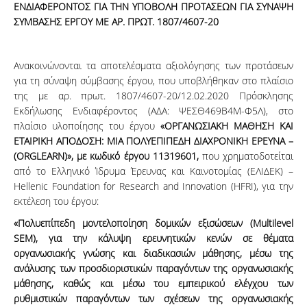
ΕΝΔΙΑΦΕΡΟΝΤΟΣ ΓΙΑ ΤΗΝ ΥΠΟΒΟΛΗ ΠΡΟΤΑΣΕΩΝ ΓΙΑ ΣΥΝΑΨΗ
ΣΥΜΒΑΣΗΣ ΕΡΓΟΥ ΜΕ ΑΡ. ΠΡΩΤ. 1807/4607-20
Ανακοινώνονται τα αποτελέσματα αξιολόγησης των προτάσεων
για τη σύναψη σύμβασης έργου, που υποβλήθηκαν στο πλαίσιο
της με αρ. πρωτ. 1807/4607-20/12.02.2020 Πρόσκλησης
Εκδήλωσης Ενδιαφέροντος (ΑΔΑ: ΨΕΣΘ469Β4Μ-Φ5Λ), στο
πλαίσιο υλοποίησης του έργου
«ΟΡΓΑΝΩΣΙΑΚΗ ΜΑΘΗΣΗ ΚΑΙ
ΕΤΑΙΡΙΚΗ ΑΠΟΔΟΣΗ: ΜΙΑ ΠΟΛΥΕΠΙΠΕΔΗ ΔΙΑΧΡΟΝΙΚΗ ΕΡΕΥΝΑ –
(
Ο
RGLEARN
)», με κωδικό έργου 11319601,
που χρηματοδοτείται
από το Ελληνικό Ίδρυμα Έρευνας και Καινοτομίας (ΕΛΙΔΕΚ) –
Hellenic Foundation for Research and Innovation (HFRI), για την
εκτέλεση του έργου:
«Πολυεπίπεδη μοντελοποίηση δομικών εξισώσεων (
Multilevel
SEM
), για την κάλυψη ερευνητικών κενών σε θέματα
οργανωσιακής γνώσης και διαδικασιών μάθησης, μέσω της
ανάλυσης των προσδιοριστικών παραγόντων της οργανωσιακής
μάθησης, καθώς και μέσω του εμπειρικού ελέγχου των
ρυθμιστικών παραγόντων των σχέσεων της οργανωσιακής