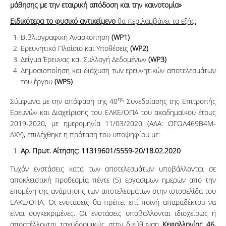
μάθησης με την εταιρική απόδοση και την καινοτομία»
Ειδικότερα το φυσικό αντικείμενο
θα περιλαμβάνει τα εξής:
Βιβλιογραφική Ανασκόπηση
(WP1)
Ερευνητικό Πλαίσιο και Υποθέσεις
(
WP
2)
Δείγμα Έρευνας και Συλλογή Δεδομένων
(
WP
3)
Δημοσιοποίηση και διάχυση των ερευνητικών αποτελεσμάτων
του έργου
(
WP
5)
ης
Σύμφωνα με την απόφαση της 40
Συνεδρίασης της Επιτροπής
Ερευνών και Διαχείρισης του ΕΛΚΕ/ΟΠΑ του ακαδημαϊκού έτους
2019-2020, με ημερομηνία 11/03/2020 (ΑΔΑ: ΩΓΩΛ469Β4Μ-
ΔΧΥ), επιλέχθηκε η πρόταση του υποψηφίου με:
Αρ. Πρωτ. Αίτησης: 11319601/5559-20/18.02.2020
Τυχόν ενστάσεις κατά των αποτελεσμάτων υποβάλλονται σε
αποκλειστική προθεσμία πέντε (5) εργάσιμων ημερών από την
επομένη της ανάρτησης των αποτελεσμάτων στην ιστοσελίδα του
ΕΛΚΕ/ΟΠΑ. Οι ενστάσεις θα πρέπει επί ποινή απαραδέκτου να
είναι συγκεκριμένες. Οι ενστάσεις υποβάλλονται ιδιοχείρως ή
αποστέλλονται ταχυδρομικώς στην διεύθυνση
Κεφαλληνίας 46,