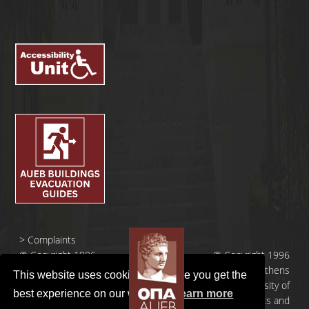
>
Complaints
© Copyright 1996
© Copyright 1996
- 2026 |
- 2026 | Athens
This website uses cookies to ensure you get the
Οικονομικό
University of
best experience on our website.
Learn more
Πανεπιστήμιο
Economics and