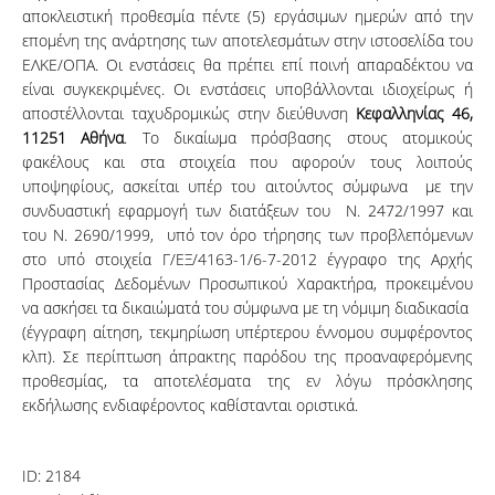
αποκλειστική προθεσμία πέντε (5) εργάσιμων ημερών από την
επομένη της ανάρτησης των αποτελεσμάτων στην ιστοσελίδα του
ΕΛΚΕ/ΟΠΑ. Οι ενστάσεις θα πρέπει επί ποινή απαραδέκτου να
είναι συγκεκριμένες. Οι ενστάσεις υποβάλλονται ιδιοχείρως ή
αποστέλλονται ταχυδρομικώς στην διεύθυνση
Κεφαλληνίας 46,
11251 Αθήνα
. Το δικαίωμα πρόσβασης στους ατομικούς
φακέλους και στα στοιχεία που αφορούν τους λοιπούς
υποψηφίους, ασκείται υπέρ του αιτούντος σύμφωνα με την
συνδυαστική εφαρμογή των διατάξεων του Ν. 2472/1997 και
του Ν. 2690/1999, υπό τον όρο τήρησης των προβλεπόμενων
στο υπό στοιχεία Γ/ΕΞ/4163-1/6-7-2012 έγγραφο της Αρχής
Προστασίας Δεδομένων Προσωπικού Χαρακτήρα, προκειμένου
να ασκήσει τα δικαιώματά του σύμφωνα με τη νόμιμη διαδικασία
(έγγραφη αίτηση, τεκμηρίωση υπέρτερου έννομου συμφέροντος
κλπ). Σε περίπτωση άπρακτης παρόδου της προαναφερόμενης
προθεσμίας, τα αποτελέσματα της εν λόγω πρόσκλησης
εκδήλωσης ενδιαφέροντος καθίστανται οριστικά.
ID:
2184