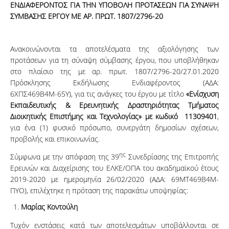
ΕΝΔΙΑΦΕΡΟΝΤΟΣ ΓΙΑ ΤΗΝ ΥΠΟΒΟΛΗ ΠΡΟΤΑΣΕΩΝ ΓΙΑ ΣΥΝΑΨΗ
ΣΥΜΒΑΣΗΣ ΕΡΓΟΥ ΜΕ ΑΡ. ΠΡΩΤ.
1807/2796-20
Ανακοινώνονται τα αποτελέσματα της αξιολόγησης των
προτάσεων για τη σύναψη σύμβασης έργου, που υποβλήθηκαν
στο πλαίσιο της με αρ. πρωτ. 1807/2796-20/27.01.2020
Πρόσκλησης Εκδήλωσης Ενδιαφέροντος (ΑΔΑ:
6ΧΠΣ469Β4Μ-65Υ), για τις ανάγκες του έργου με τίτλο
«Ενίσχυση
Εκπαιδευτικής & Ερευνητικής Δραστηριότητας Τμήματος
Διοικητικής Επιστήμης και Τεχνολογίας» με κωδικό 11309401
,
για ένα (1) φυσικό πρόσωπο, συνεργάτη δημοσίων σχέσεων,
προβολής και επικοινωνίας.
ης
Σύμφωνα με την απόφαση της 39
Συνεδρίασης της Επιτροπής
Ερευνών και Διαχείρισης του ΕΛΚΕ/ΟΠΑ του ακαδημαϊκού έτους
2019-2020 με ημερομηνία 26/02/2020 (ΑΔΑ: 69ΜΤ469Β4Μ-
ΠΥΟ), επιλέχτηκε η πρόταση της παρακάτω υποψηφίας:
Μαρίας Κοντούλη
Τυχόν ενστάσεις κατά των αποτελεσμάτων υποβάλλονται σε