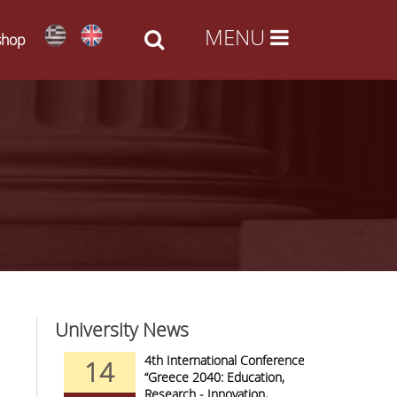
shop
University News
nd Arts -
4th International Conference
14
09
al Access
“Greece 2040: Education,
Research - Innovation,