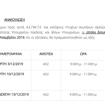
06, 2026
Organizations acro
ΑΝΑΚΟΙΝΩΣΗ
ίμων προς αυτά, Α.Σ.ΠΑΙ.Τ.Ε. και κατόχους πτυχίων ανωτέρων σχολώ
ότητας Υπουργείου παιδείας και άλλων Υπουργείων,
οι
οποίοι έχου
 Νοεμβρίου 2019
, ότι οι εξετάσεις θα πραγματοποιηθούν ως εξής:
ΗΜΕΡΟΜΗΝΙΑ
ΑΙΘΟΥΣΑ
ΩΡΑ
ΡΙΤΗ 3/12/2019
Α32
9.00π.μ. -11.00π.μ.
ΡΙΤΗ 10/12/2019
Α32
9.00π.μ. -11.00π.μ.
ΣΚΕΥΗ 13/12/2019
Α32
9.00π.μ. -11.00π.μ.