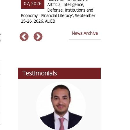
07, 2026
07, 2026
ss Europe
Artificial Intelligence,
Defense, Institutions and
Economy - Financial Literacy”, September
of Economics 
25-26, 2026, AUEB
2026
News Archive
ν
ν
Testimonials