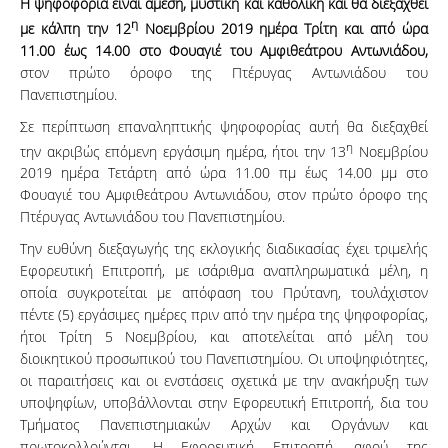
Η ψηφοφορία είναι άμεση, μυστική και καθολική και θα διεξαχθεί
η
με κάλπη την 12
Νοεμβρίου 2019 ημέρα Τρίτη και από ώρα
11.00 έως 14.00 στο Φουαγιέ του Αμφιθεάτρου Αντωνιάδου,
στον πρώτο όροφο της Πτέρυγας Αντωνιάδου του
Πανεπιστημίου.
Σε περίπτωση επαναληπτικής ψηφοφορίας αυτή θα διεξαχθεί
η
την ακριβώς επόμενη εργάσιμη ημέρα, ήτοι την 13
Νοεμβρίου
2019 ημέρα Τετάρτη από ώρα 11.00 πμ έως 14.00 μμ στο
Φουαγιέ του Αμφιθεάτρου Αντωνιάδου, στον πρώτο όροφο της
Πτέρυγας Αντωνιάδου του Πανεπιστημίου.
Την ευθύνη διεξαγωγής της εκλογικής διαδικασίας έχει τριμελής
Εφορευτική Επιτροπή, με ισάριθμα αναπληρωματικά μέλη, η
οποία συγκροτείται με απόφαση του Πρύτανη, τουλάχιστον
πέντε (5) εργάσιμες ημέρες πριν από την ημέρα της ψηφοφορίας,
ήτοι Τρίτη 5 Νοεμβρίου, και αποτελείται από μέλη του
διοικητικού προσωπικού του Πανεπιστημίου. Οι υποψηφιότητες,
οι παραιτήσεις και οι ενστάσεις σχετικά με την ανακήρυξη των
υποψηφίων, υποβάλλονται στην Εφορευτική Επιτροπή, δια του
Τμήματος Πανεπιστημιακών Αρχών και Οργάνων και
πρωτοκολλούνται. Η Εφορευτική Επιτροπή, αφού της