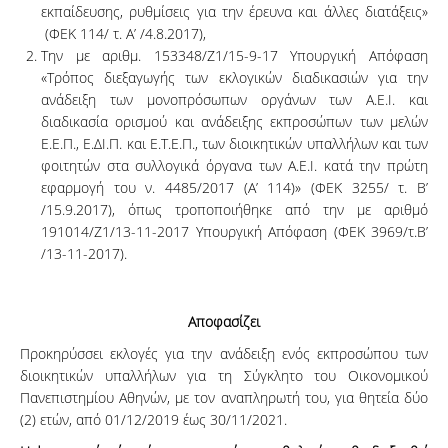
εκπαίδευσης, ρυθμίσεις για την έρευνα και άλλες διατάξεις»
(ΦΕΚ 114/ τ. Α’ /4.8.2017),
Την με αριθμ. 153348/Ζ1/15-9-17 Υπουργική Απόφαση
«Τρόπος διεξαγωγής των εκλογικών διαδικασιών για την
ανάδειξη των μονοπρόσωπων οργάνων των Α.Ε.Ι. και
διαδικασία ορισμού και ανάδειξης εκπροσώπων των μελών
Ε.Ε.Π., Ε.ΔΙ.Π. και Ε.Τ.Ε.Π., των διοικητικών υπαλλήλων και των
φοιτητών στα συλλογικά όργανα των Α.Ε.Ι. κατά την πρώτη
εφαρμογή του ν. 4485/2017 (Α’ 114)» (ΦΕΚ 3255/ τ. Β’
/15.9.2017), όπως τροποποιήθηκε από την με αριθμό
191014/Ζ1/13-11-2017 Υπουργική Απόφαση (ΦΕΚ 3969/τ.Β’
/13-11-2017).
Αποφασίζει
Προκηρύσσει εκλογές για την ανάδειξη ενός εκπροσώπου των
διοικητικών υπαλλήλων για τη Σύγκλητο του Οικονομικού
Πανεπιστημίου Αθηνών, με τον αναπληρωτή του, για θητεία δύο
(2) ετών, από 01/12/2019 έως 30/11/2021.