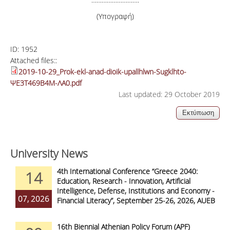
(Υπογραφή)
ID:
1952
Attached files::
2019-10-29_Prok-ekl-anad-dioik-upallhlwn-Sugklhto-
ΨΕ3Τ469Β4Μ-ΛΑ0.pdf
Last updated: 29 October 2019
University News
4th International Conference “Greece 2040:
14
Education, Research - Innovation, Artificial
Intelligence, Defense, Institutions and Economy -
07, 2026
Financial Literacy”, September 25-26, 2026, AUEB
16th Biennial Athenian Policy Forum (APF)