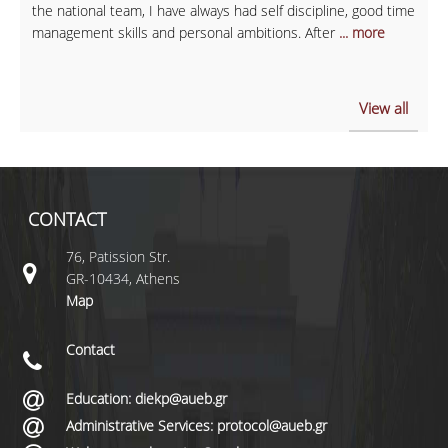
the national team, I have always had self discipline, good time
management skills and personal ambitions. After
... more
View all
CONTACT
76, Patission Str.
GR-10434, Athens
Map
Contact
Education: diekp@aueb.gr
Administrative Services: protocol@aueb.gr