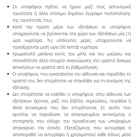
Οι υποψήφιοι πρέπει να έχουν μαζί τους αστυνομική
ταυτότητα ή άλλο επίσημο δημόσιο έγγραφο πιστοποίησης
της ταυτότητάς τους.
Κατά την πρώτη μέρα των εξετάσεων οι υποψήφιοι
υποχρεούνται να βρίσκονται στο χώρο των εξετάσεων μία (1)
ώρα νωρίτερα. Τις υπόλοιπες μέρες υποχρεούνται να
προσέρχονται μισή ώρα (30 λεπτά) νωρίτερα.
Χρωματιστά μελάνια εκτός του μπλε και του μαύρου, και
οποιοδήποτε άλλο στοιχείο αναγνώρισης στο γραπτό δοκίμιο
αποκλείουν το γραπτό από τη βαθμολόγηση.
Ο υποψήφιος που εγκαταλείπει την αίθουσα και παραδίδει το
γραπτό του, δεν επιτρέπεται να επανέλθει για τη συνέχιση της
εξέτασης.
Δεν επιτρέπεται να εισέλθει ο υποψήφιος στην αίθουσα των
εξετάσεων έχοντας μαζί του βιβλία, σημειώσεις, τετράδια ή
άλλα αντικείμενα που δεν επιτρέπονται. Σε αυτόν που
αρνείται να παραδώσει τα απαγορευμένα αντικείμενα, ο
επιτηρητής που ελέγχει την προσέλευση των υποψηφίων
απαγορεύει την είσοδο. Εξεταζόμενος που αντιγράφει ή
αποπειραθεί να αντιγράψει ή χρησιμοποιεί κάθε είδους μέσο