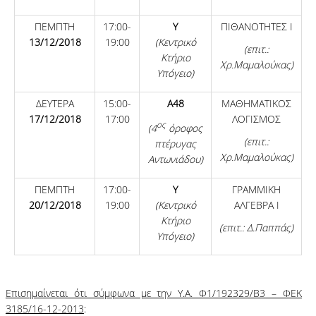
ΠΕΜΠΤΗ
17:00-
Y
ΠΙΘΑΝΟΤΗΤΕΣ Ι
13
/12/
201
8
19:00
(Κεντρικό
(επιτ.:
Κτήριο
Χρ.Μαμαλούκας)
Υπόγειο)
ΔΕΥΤΕΡΑ
15:00-
Α48
ΜΑΘΗΜΑΤΙΚΟΣ
17
/12/
201
8
17:00
ΛΟΓΙΣΜΟΣ
ος
(4
όροφος
(επιτ.:
πτέρυγας
Χρ.Μαμαλούκας)
Αντωνιάδου
)
ΠΕΜΠΤΗ
17:00-
Y
ΓΡΑΜΜΙΚΗ
20/12/2018
19:00
(Κεντρικό
ΑΛΓΕΒΡΑ Ι
Κτήριο
(επιτ.: Δ.Παππάς)
Υπόγειο)
Επισημαίνεται ότι σύμφωνα με την Υ.Α. Φ1/192329/Β3 – ΦΕΚ
3185/16-12-2013
: