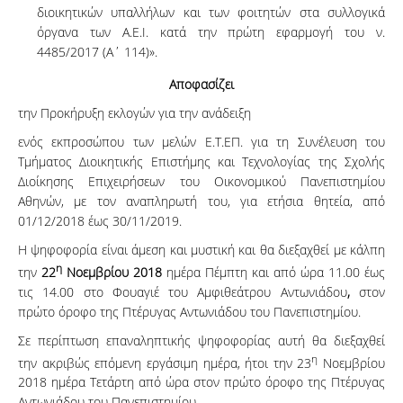
διοικητικών υπαλλήλων και των φοιτητών στα συλλογικά
όργανα των Α.Ε.Ι. κατά την πρώτη εφαρμογή του ν.
4485/2017 (Α΄ 114)».
Αποφασίζει
την Προκήρυξη εκλογών για την ανάδειξη
ενός εκπροσώπου των μελών Ε.Τ.ΕΠ. για τη Συνέλευση του
Τμήματος Διοικητικής Επιστήμης και Τεχνολογίας της Σχολής
Διοίκησης Επιχειρήσεων του Οικονομικού Πανεπιστημίου
Αθηνών, με τον αναπληρωτή του, για ετήσια θητεία, από
01/12/2018 έως 30/11/2019.
Η ψηφοφορία είναι άμεση και μυστική και θα διεξαχθεί με κάλπη
η
την
22
Νοεμβρίου 2018
ημέρα Πέμπτη και από ώρα 11.00 έως
τις 14.00 στο Φουαγιέ του Αμφιθεάτρου Αντωνιάδου
,
στον
πρώτο όροφο της Πτέρυγας Αντωνιάδου του Πανεπιστημίου.
Σε περίπτωση επαναληπτικής ψηφοφορίας αυτή θα διεξαχθεί
η
την ακριβώς επόμενη εργάσιμη ημέρα, ήτοι την 23
Νοεμβρίου
2018 ημέρα Τετάρτη από ώρα στον πρώτο όροφο της Πτέρυγας
Αντωνιάδου του Πανεπιστημίου.