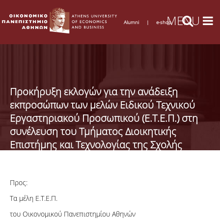
Alumni
|
e-shop
Προκήρυξη εκλογών για την ανάδειξη
εκπροσώπων των μελών Ειδικού Τεχνικού
Εργαστηριακού Προσωπικού (Ε.Τ.Ε.Π.) στη
συνέλευση του Τμήματος Διοικητικής
Επιστήμης και Τεχνολογίας της Σχολής
Διοίκησης Επιχειρήσεων του ΟΠΑ
Προς:
Τα μέλη Ε.Τ.Ε.Π.
του Οικονομικού Πανεπιστημίου Αθηνών