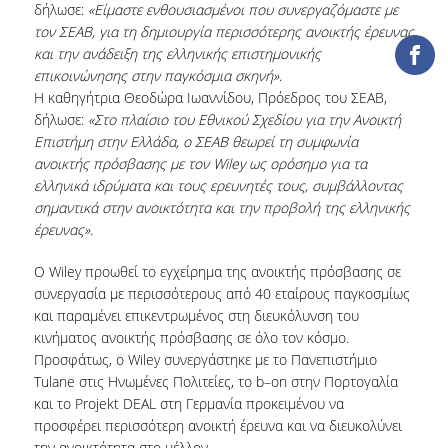
δήλωσε:
«Είμαστε ενθουσιασμένοι που συνεργαζόμαστε με
ΔΑΝΕΙΣΜΟΣ
τον ΣΕΑΒ, για τη δημιουργία περισσότερης ανοικτής έρευνας
ΔΙΑΔΑΝΕΙΣΜΟΣ
και την ανάδειξη της ελληνικής επιστημονικής
επικοινώνησης στην παγκόσμια σκηνή»
.
ΠΑΡΑΓΓΕΛΙΕΣ ΒΙΒΛΙΩΝ
Η καθηγήτρια Θεοδώρα Ιωαννίδου, Πρόεδρος του ΣΕΑΒ,
δήλωσε:
«Στο πλαίσιο του Εθνικού Σχεδίου για την Ανοικτή
ΦΩΤΟΤΥΠΗΣΗ –
Επιστήμη στην Ελλάδα, ο ΣΕΑΒ θεωρεί τη συμφωνία
ΕΚΤΥΠΩΣΗ
ανοικτής πρόσβασης με τον Wiley ως ορόσημο για τα
ελληνικά ιδρύματα και τους ερευνητές τους, συμβάλλοντας
ΤΕΧΝΙΚΗ ΥΠΟΔΟΜΗ
σημαντικά στην ανοικτότητα και την προβολή της ελληνικής
έρευνας»
.
ΕΚΠΑΙΔΕΥΤΙΚΕΣ
ΠΑΡΟΥΣΙΑΣΕΙΣ -
Ο Wiley προωθεί το εγχείρημα της ανοικτής πρόσβασης σε
ΕΚΔΗΛΩΣΕΙΣ
συνεργασία με περισσότερους από 40 εταίρους παγκοσμίως
και παραμένει επικεντρωμένος στη διευκόλυνση του
ΠΡΟΣΒΑΣΙΜΟΤΗΤΑ
κινήματος ανοικτής πρόσβασης σε όλο τον κόσμο.
Προσφάτως, ο Wiley συνεργάστηκε με το Πανεπιστήμιο
ΕΡΓΑΛΕΙΑ
Tulane στις Ηνωμένες Πολιτείες, το b–on στην Πορτογαλία
και το Projekt DEAL στη Γερμανία προκειμένου να
ΟΔΗΓΟΙ ΒΙΒΛΙΟΘΗΚΗΣ
προσφέρει περισσότερη ανοικτή έρευνα και να διευκολύνει
την ανοικτότητα στο μέλλον.