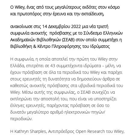
ΕΡΓΑ ΑΝΑΠΤΥΞΗΣ
Ο Wiley, ένας από τους μεγαλύτερους εκδότες στον κόσμο
και πρωτοπόρος στην έρευνα και την εκπαίδευση,
ΣΥΛΛΟΓΕΣ
ανακοίνωσε στις 14 Δεκεμβρίου 2022 μια νέα τριετή
συμφωνία ανοικτής πρόσβασης με το Σύνδεσμο Ελληνικών
ΕΝΤΥΠΕΣ ΣΥΛΛΟΓΕΣ
Ακαδημαϊκών Βιβλιοθηκών (ΣΕΑΒ) στον οποίο συμμετέχει η
Βιβλιοθήκη & Κέντρο Πληροφόρησης του Ιδρύματος
ΨΗΦΙΑΚΕΣ ΠΗΓΕΣ
Η συμφωνία, η οποία αποτελεί την πρώτη του Wiley στην
ΚΕΝΤΡΑ ΤΕΚΜΗΡΙΩΣΗΣ
Ελλάδα, επιτρέπει σε 43 συμμετέχοντα ιδρύματα – μέλη, να
έχουν πρόσβαση σε όλα τα περιοδικά του Wiley και παρέχει
Κ.Ε.Τ
στους ερευνητές τη δυνατότητα να δημοσιεύουν άρθρα σε
ΟΟΣΑ
καθεστώς ανοικτής πρόσβασης στα υβριδικά περιοδικά του
Wiley. Μέσω αυτής της συμφωνίας, ο ΣΕΑΒ συνεχίζει να
Π.Ο.Τ
εκπληρώνει την αποστολή του, που είναι να υποστηρίζει
έλληνες ερευνητές, παρέχοντας πρόσβαση σε όσο το
ΥΠΗΡΕΣΙΕΣ
δυνατόν μεγαλύτερο αριθμό ηλεκτρονικών πηγών/
περιοδικών.
ΑΝΑΓΝΩΣΤΗΡΙΟ
Η Kathryn Sharples, Αντιπρόεδρος Open Research του Wiley,