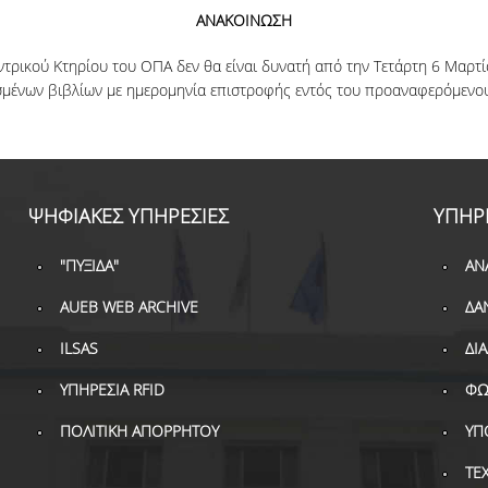
ΑΝΑΚΟΙΝΩΣΗ
τρικού Κτηρίου του ΟΠΑ δεν θα είναι δυνατή από την Τετάρτη 6 Μαρτί
ισμένων βιβλίων με ημερομηνία επιστροφής εντός του προαναφερόμενου
ΨΗΦΙΑΚΕΣ ΥΠΗΡΕΣΙΕΣ
ΥΠΗΡ
"ΠΥΞΙΔΑ"
ΑΝ
AUEB WEB ARCHIVE
ΔΑ
ILSAS
ΔΙ
ΥΠΗΡΕΣΙΑ RFID
ΦΩ
ΠΟΛΙΤΙΚΗ ΑΠΟΡΡΗΤΟΥ
ΥΠ
ΤΕ