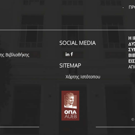
ΠΡ
Η I
SOCIAL MEDIA
ΔΥ
ΣΥ
της Βιβλιοθήκης
ΒΙ
ΕΙ
SITEMAP
ΑΠ
Χάρτης Ιστότοπου
© 