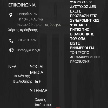
ΔΙ.Ο.ΒΙ.
216.73.216.50
ΕΠΙΚΟΙΝΩΝΙΑ
ΔΥΣΤΥΧΩΣ ΔΕΝ
Σ.Ε.Α.Β.
ΕΧΕΤΕ
Πατησίων 76
ΠΡΟΣΒΑΣΗ ΣΤΙΣ
ΤΚ 104 34 Αθήνα
ΣΥΝΔΡΟΜΗΤΙΚΕΣ
ΠΥΛΗ HEAL LINK
Κεντρικό Κτήριο, 1ος όροφος
ΨΗΦΙΑΚΕΣ
ΠΗΓΕΣ ΤΗΣ
Χάρτης πρόσβασης
ΜΟ.ΔΙ.Π.Α.Β.
ΒΙΒΛΙΟΘΗΚΗΣ
ΤΟΥ ΟΠΑ.
210-8203261
ΕΠΙΣΤΗΜΟΝΙΚΗ
ΕΙΣΤΕ
ΕΠΙΚΟΙΝΩΝΗΣΗ
ΕΝΗΜΕΡΟΙ ΓΙΑ
library@aueb.gr
ΤΟΝ ΤΡΟΠΟ
ΑΠΟΜΑΚΡΥΣΜΕΝΗΣ
;
ΠΡΟΣΒΑΣΗΣ
ΝΕΑ
SOCIAL
MEDIA
Τα Νέα της
Βιβλιοθήκης
SITEMAP
Χάρτης
Ιστότοπου