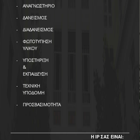
ΒΙΒΛΙΟΜΕΤΡΙΑ
ΑΝΑΓΝΩΣΤΗΡΙΟ
WOS
ΔΑΝΕΙΣΜΟΣ
SCOPUS
ΔΙΑΔΑΝΕΙΣΜΟΣ
GOOGLE SCHOLAR
ΦΩΤΟΤΥΠΗΣΗ
ΥΛΙΚΟΥ
MICROSOFT ACADEMIC
SEARCH
ΥΠΟΣΤΗΡΙΞΗ
&
INCITES JOURNAL
ΕΚΠΑΙΔΕΥΣΗ
CITATION REPORTS
ΤΕΧΝΙΚΗ
ΑΚΑΔΗΜΑΪΚΗ ΓΩΝΙΑ
ΥΠΟΔΟΜΗ
ΜΑΘΗΣΗΣ
ΠΡΟΣΒΑΣΙΜΟΤΗΤΑ
AUEB WEB ARCHIVE
ΣΥΝΕΡΓΕΙΕΣ
Η IP ΣΑΣ ΕΙΝΑΙ: