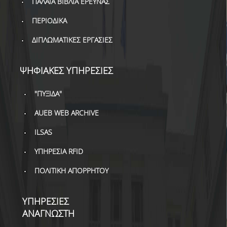
ΠΑΛΑΙΑ ΒΙΒΛΙΑ ΕΡΕΥΝΑΣ
ΔΑΝΕΙΣΜΟΣ
ΠΕΡΙΟΔΙΚΑ
ΔΙΑΔΑΝΕΙΣΜΟΣ
ΔΙΠΛΩΜΑΤΙΚΕΣ ΕΡΓΑΣΙΕΣ
ΠΑΡΑΓΓΕΛΙΕΣ ΒΙΒΛΙΩΝ
ΦΩΤΟΤΥΠΗΣΗ –
ΨΗΦΙΑΚΕΣ ΥΠΗΡΕΣΙΕΣ
ΕΚΤΥΠΩΣΗ
"ΠΥΞΙΔΑ"
ΤΕΧΝΙΚΗ ΥΠΟΔΟΜΗ
AUEB WEB ARCHIVE
ΕΚΠΑΙΔΕΥΤΙΚΕΣ
ΠΑΡΟΥΣΙΑΣΕΙΣ -
ILSAS
ΕΚΔΗΛΩΣΕΙΣ
ΥΠΗΡΕΣΙΑ RFID
ΠΡΟΣΒΑΣΙΜΟΤΗΤΑ
ΠΟΛΙΤΙΚΗ ΑΠΟΡΡΗΤΟΥ
ΕΡΓΑΛΕΙΑ
ΥΠΗΡΕΣΙΕΣ
ΟΔΗΓΟΙ ΒΙΒΛΙΟΘΗΚΗΣ
ΑΝΑΓΝΩΣΤΗ