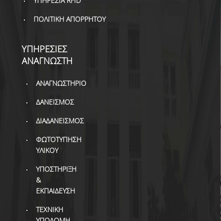
ΥΠΗΡΕΣΙΑ RFID
ΒΙΒΛΙΟΜΕΤΡΙΑ
ΠΟΛΙΤΙΚΗ ΑΠΟΡΡΗΤΟΥ
WOS
SCOPUS
ΥΠΗΡΕΣΙΕΣ
ΑΝΑΓΝΩΣΤΗ
GOOGLE SCHOLAR
ΑΝΑΓΝΩΣΤΗΡΙΟ
MICROSOFT ACADEMIC
SEARCH
ΔΑΝΕΙΣΜΟΣ
INCITES JOURNAL
ΔΙΑΔΑΝΕΙΣΜΟΣ
CITATION REPORTS
ΦΩΤΟΤΥΠΗΣΗ
ΑΚΑΔΗΜΑΪΚΗ ΓΩΝΙΑ
ΥΛΙΚΟΥ
ΜΑΘΗΣΗΣ
ΥΠΟΣΤΗΡΙΞΗ
AUEB WEB ARCHIVE
&
ΕΚΠΑΙΔΕΥΣΗ
ΣΥΝΕΡΓΕΙΕΣ
ΤΕΧΝΙΚΗ
ΥΠΟΔΟΜΗ