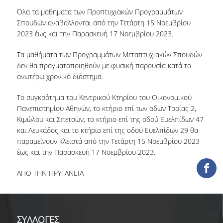
ΕΡΓΑ ΑΝΑΠΤΥΞΗΣ
Όλα τα μαθήματα των Προπτυχιακών Προγραμμάτων
Σπουδών αναβάλλονται από την Τετάρτη 15 Νοεμβρίου
2023 έως και την Παρασκευή 17 Νοεμβρίου 2023.
ΣΥΛΛΟΓΕΣ
Τα μαθήματα των Προγραμμάτων Μεταπτυχιακών Σπουδών
ΕΝΤΥΠΕΣ ΣΥΛΛΟΓΕΣ
δεν θα πραγματοποιηθούν με φυσική παρουσία κατά το
ανωτέρω χρονικό διάστημα.
ΨΗΦΙΑΚΕΣ ΠΗΓΕΣ
Το συγκρότημα του Κεντρικού Κτηρίου του Οικονομικού
ΚΕΝΤΡΑ ΤΕΚΜΗΡΙΩΣΗΣ
Πανεπιστημίου Αθηνών, το κτήριο επί των οδών Τροίας 2,
Κιμώλου και Σπετσών, το κτήριο επί της οδού Ευελπίδων 47
Κ.Ε.Τ
και Λευκάδος και το κτήριο επί της οδού Ευελπίδων 29 θα
ΟΟΣΑ
παραμείνουν κλειστά από την Τετάρτη 15 Νοεμβρίου 2023
έως και την Παρασκευή 17 Νοεμβρίου 2023.
Π.Ο.Τ
ΑΠΟ ΤΗΝ ΠΡΥΤΑΝΕΙΑ
ΥΠΗΡΕΣΙΕΣ
ΑΝΑΓΝΩΣΤΗΡΙΟ
ΣΥΛΛΟΓΕΣ