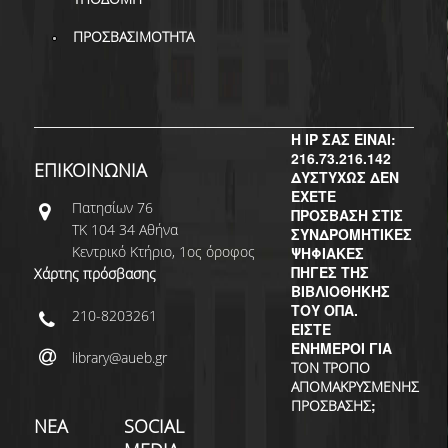
ΔΙ.Ο.ΒΙ.
ΠΡΟΣΒΑΣΙΜΟΤΗΤΑ
Σ.Ε.Α.Β.
ΠΥΛΗ HEAL LINK
ΜΟ.ΔΙ.Π.Α.Β.
Η IP ΣΑΣ ΕΙΝΑΙ:
216.73.216.142
ΕΠΙΣΤΗΜΟΝΙΚΗ
ΕΠΙΚΟΙΝΩΝΙΑ
ΔΥΣΤΥΧΩΣ ΔΕΝ
ΕΠΙΚΟΙΝΩΝΗΣΗ
ΕΧΕΤΕ
Πατησίων 76
ΠΡΟΣΒΑΣΗ ΣΤΙΣ
ΤΚ 104 34 Αθήνα
ΣΥΝΔΡΟΜΗΤΙΚΕΣ
Κεντρικό Κτήριο, 1ος όροφος
ΨΗΦΙΑΚΕΣ
ΠΗΓΕΣ ΤΗΣ
Χάρτης πρόσβασης
ΒΙΒΛΙΟΘΗΚΗΣ
ΤΟΥ ΟΠΑ.
210-8203261
ΕΙΣΤΕ
ΕΝΗΜΕΡΟΙ ΓΙΑ
library@aueb.gr
ΤΟΝ ΤΡΟΠΟ
ΑΠΟΜΑΚΡΥΣΜΕΝΗΣ
;
ΠΡΟΣΒΑΣΗΣ
ΝΕΑ
SOCIAL