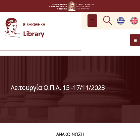
ΠΡΟΣΒΑΣΗ
ΩΡΑΡΙΟ ΛΕΙΤΟΥΡΓΙΑΣ
ΓΕΝΙΚΑ
ΡΩΤΗΣΤΕ ΜΑΣ
ΙΣΤΟΡΙΚΟ
ΕΠΙΤΡΟΠΗ
Η ΓΝΩΜΗ ΣΑΣ ΜΕΤΡΑΕΙ
Λειτουργία Ο.Π.Α. 15 -17/11/2023
ΒΙΒΛΙΟΘΗΚΗΣ
ΠΡΟΣΩΠΙΚΟ
ΚΑΝΟΝΙΣΜΟΣ
ΛΕΙΤΟΥΡΓΙΑΣ
ΑΝΑΚΟΙΝΩΣΗ
ΔΩΡΕΕΣ