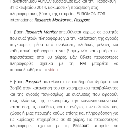
Πανεπιστημίου Αθηνών εξασφάλισε έως και την Παρασκευή
ΕΡΓΑ ΑΝΑΠΤΥΞΗΣ
31 Οκτωβρίου 2014, δοκιμαστική πρόσβαση στις
πληροφοριακές βάσεις της εταιρείας EUROMONITOR
ΣΥΛΛΟΓΕΣ
International:
Research Monitor
και
Passport
.
Η βάση
Research Monitor
απευθύνεται κυρίως σε φοιτητές
ΕΝΤΥΠΕΣ ΣΥΛΛΟΓΕΣ
που αναζητούν πληροφορίες για την κατάσταση της αγοράς
παγκοσμίως μέσα από αναλύσεις, κλαδικές μελέτες και
ΨΗΦΙΑΚΕΣ ΠΗΓΕΣ
καθημερινή αρθρογραφία για βιομηχανία και εμπόριο σε
περισσότερες από 80 χώρες. Εάν θέλετε περισσότερες
ΚΕΝΤΡΑ ΤΕΚΜΗΡΙΩΣΗΣ
πληροφορίες σχετικά με τη
RM
μπορείτε να
Κ.Ε.Τ
παρακολουθήσετε το
video
.
ΟΟΣΑ
Η βάση
Passport
απευθύνεται σε ακαδημαϊκά ιδρύματα και
βοηθά στην κατανόηση του επιχειρηματικού περιβάλλοντος
Π.Ο.Τ
και της αγοράς παγκοσμίως με αναλύσεις που αφορούν
τους κλάδους της οικονομίας, την κοινωνικοοικονομική
ΥΠΗΡΕΣΙΕΣ
κατάσταση, τις συνήθειες και τις ανάγκες των πελατών μιας
χώρας ή μιας περιοχής καθώς επίσης και πληροφόρηση για
τις κυρίαρχες επιχειρήσεις σε 80 χώρες. Για περισσότερες
ΑΝΑΓΝΩΣΤΗΡΙΟ
πληροφορίες σχετικά με τη
Passport
μπορείτε να