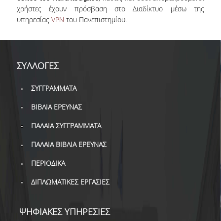
ΒΙΒΛΙΟΜΕΤΡΙΑ
χρήστες έχουν πρόσβαση στο Διαδίκτυο μέσω της
υπηρεσίας
VPN
του Πανεπιστημίου.
WOS
SCOPUS
GOOGLE SCHOLAR
ΣΥΛΛΟΓΕΣ
MICROSOFT ACADEMIC
ΣΥΓΓΡΑΜΜΑΤΑ
SEARCH
ΒΙΒΛΙΑ ΕΡΕΥΝΑΣ
INCITES JOURNAL
CITATION REPORTS
ΠΑΛΑΙΑ ΣΥΓΓΡΑΜΜΑΤΑ
ΠΑΛΑΙΑ ΒΙΒΛΙΑ ΕΡΕΥΝΑΣ
ΑΚΑΔΗΜΑΪΚΗ ΓΩΝΙΑ
ΜΑΘΗΣΗΣ
ΠΕΡΙΟΔΙΚΑ
AUEB WEB ARCHIVE
ΔΙΠΛΩΜΑΤΙΚΕΣ ΕΡΓΑΣΙΕΣ
ΣΥΝΕΡΓΕΙΕΣ
ΨΗΦΙΑΚΕΣ ΥΠΗΡΕΣΙΕΣ