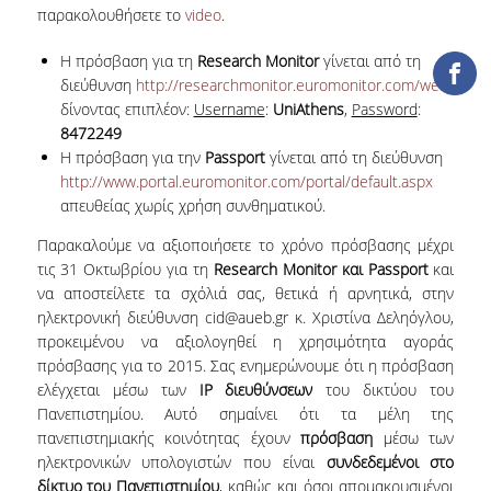
ΔΑΝΕΙΣΜΟΣ
παρακολουθήσετε το
video
.
ΔΙΑΔΑΝΕΙΣΜΟΣ
H πρόσβαση για τη
Research Monitor
γίνεται από τη
διεύθυνση
http://researchmonitor.euromonitor.com/web
ΠΑΡΑΓΓΕΛΙΕΣ ΒΙΒΛΙΩΝ
δίνοντας επιπλέον:
Username
:
UniAthens
,
Password
:
8472249
ΦΩΤΟΤΥΠΗΣΗ –
Η πρόσβαση για την
Passport
γίνεται από τη διεύθυνση
ΕΚΤΥΠΩΣΗ
http://www.portal.euromonitor.com/portal/default.aspx
απευθείας χωρίς χρήση συνθηματικού.
ΤΕΧΝΙΚΗ ΥΠΟΔΟΜΗ
Παρακαλούμε να αξιοποιήσετε το χρόνο πρόσβασης μέχρι
ΕΚΠΑΙΔΕΥΤΙΚΕΣ
τις 31 Οκτωβρίου για τη
Research Monitor και Passport
και
ΠΑΡΟΥΣΙΑΣΕΙΣ -
να αποστείλετε τα σχόλιά σας, θετικά ή αρνητικά, στην
ΕΚΔΗΛΩΣΕΙΣ
ηλεκτρονική διεύθυνση cid@aueb.gr κ. Χριστίνα Δεληόγλου,
προκειμένου να αξιολογηθεί η χρησιμότητα αγοράς
ΠΡΟΣΒΑΣΙΜΟΤΗΤΑ
πρόσβασης για το 2015. Σας ενημερώνουμε ότι η πρόσβαση
ελέγχεται μέσω των
IP διευθύνσεων
του δικτύου του
ΕΡΓΑΛΕΙΑ
Πανεπιστημίου. Αυτό σημαίνει ότι τα μέλη της
πανεπιστημιακής κοινότητας έχουν
πρόσβαση
μέσω των
ΟΔΗΓΟΙ ΒΙΒΛΙΟΘΗΚΗΣ
ηλεκτρονικών υπολογιστών που είναι
συνδεδεμένοι στο
δίκτυο του Πανεπιστημίου
, καθώς και όσοι απομακρυσμένοι