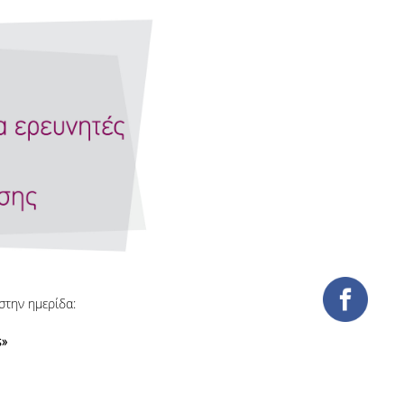
στην ημερίδα:
s»