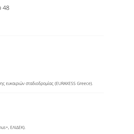
υ 48
σης ευκαιριών σταδιοδρομίας (EURAXESS Greece).
us+, ΕΛΙΔΕΚ).