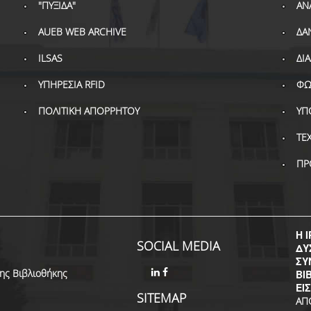
"ΠΥΞΙΔΑ"
ΑΝ
AUEB WEB ARCHIVE
ΔΑ
ILSAS
ΔΙ
ΥΠΗΡΕΣΙΑ RFID
ΦΩ
ΠΟΛΙΤΙΚΗ ΑΠΟΡΡΗΤΟΥ
ΥΠ
ΤΕ
ΠΡ
Η I
SOCIAL MEDIA
ΔΥ
ΣΥ
της Βιβλιοθήκης
ΒΙ
ΕΙ
SITEMAP
ΑΠ