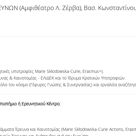
ΥΝΩΝ (Αμφιθέατρο Λ. Ζέρβα), Βασ. Κωνσταντίνο
ητικές υποτροφίες Marie Skłodowska-Curie, Erasmus+).
νας & Καινοτομίας - ΕΛΙΔΕΚ και το Ίδρυμα Κρατικών Υποτροφιών.
 όλο τον κόσμο (Γέφυρες Γνώσης & Συνεργασίας) και εργαλεία αναζήτη
πιστήμιο ή Ερευνητικού Κέντρο
;
ματα Έρευνα και Καινοτομίας (Marie Skłodowska-Curie Actions, Erasm
σμούς Έρευνας και Ανάπτυξης ανά την Ευρώπη.