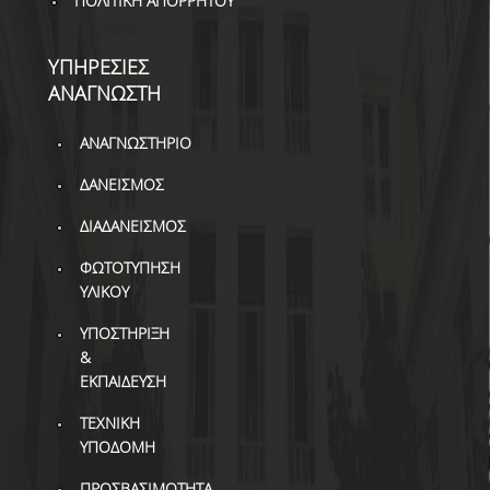
ΠΟΛΙΤΙΚΗ ΑΠΟΡΡΗΤΟΥ
ΒΙΒΛΙΟΜΕΤΡΙΑ
WOS
ΥΠΗΡΕΣΙΕΣ
ΑΝΑΓΝΩΣΤΗ
SCOPUS
GOOGLE SCHOLAR
ΑΝΑΓΝΩΣΤΗΡΙΟ
ΔΑΝΕΙΣΜΟΣ
MICROSOFT ACADEMIC
SEARCH
ΔΙΑΔΑΝΕΙΣΜΟΣ
INCITES JOURNAL
ΦΩΤΟΤΥΠΗΣΗ
CITATION REPORTS
ΥΛΙΚΟΥ
ΑΚΑΔΗΜΑΪΚΗ ΓΩΝΙΑ
ΥΠΟΣΤΗΡΙΞΗ
ΜΑΘΗΣΗΣ
&
ΕΚΠΑΙΔΕΥΣΗ
AUEB WEB ARCHIVE
ΤΕΧΝΙΚΗ
ΣΥΝΕΡΓΕΙΕΣ
ΥΠΟΔΟΜΗ
ΠΡΟΣΒΑΣΙΜΟΤΗΤΑ