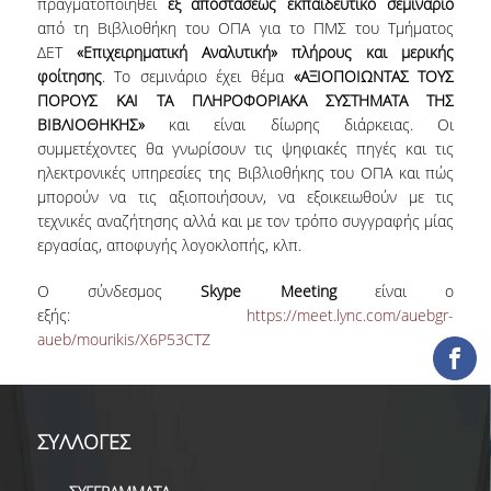
πραγματοποιηθεί
εξ αποστάσεως εκπαιδευτικό σεμινάριο
ΕΡΓΑ ΑΝΑΠΤΥΞΗΣ
από τη Βιβλιοθήκη του ΟΠΑ για το ΠΜΣ του Τμήματος
ΔΕΤ
«Επιχειρηματική Αναλυτική» πλήρους και μερικής
ΣΥΛΛΟΓΕΣ
φοίτησης
. Το σεμινάριο έχει θέμα
«ΑΞΙΟΠΟΙΩΝΤΑΣ ΤΟΥΣ
ΠΟΡΟΥΣ ΚΑΙ ΤΑ ΠΛΗΡΟΦΟΡΙΑΚΑ ΣΥΣΤΗΜΑΤΑ ΤΗΣ
ΒΙΒΛΙΟΘΗΚΗΣ»
και είναι δίωρης διάρκειας. Οι
ΕΝΤΥΠΕΣ ΣΥΛΛΟΓΕΣ
συμμετέχοντες θα γνωρίσουν τις ψηφιακές πηγές και τις
ηλεκτρονικές υπηρεσίες της Βιβλιοθήκης του ΟΠΑ και πώς
ΨΗΦΙΑΚΕΣ ΠΗΓΕΣ
μπορούν να τις αξιοποιήσουν, να εξοικειωθούν με τις
ΚΕΝΤΡΑ ΤΕΚΜΗΡΙΩΣΗΣ
τεχνικές αναζήτησης αλλά και με τον τρόπο συγγραφής μίας
εργασίας, αποφυγής λογοκλοπής, κλπ.
Κ.Ε.Τ
Ο σύνδεσμος
Skype Meeting
είναι ο
ΟΟΣΑ
εξής:
https://meet.lync.com/auebgr-
aueb/mourikis/X6P53CTZ
Π.Ο.Τ
ΥΠΗΡΕΣΙΕΣ
ΣΥΛΛΟΓΕΣ
ΑΝΑΓΝΩΣΤΗΡΙΟ