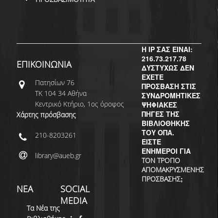
ΔΙ.Ο.ΒΙ.
Σ.Ε.Α.Β.
ΠΥΛΗ HEAL LINK
Η IP ΣΑΣ ΕΙΝΑΙ:
216.73.217.78
ΜΟ.ΔΙ.Π.Α.Β.
ΕΠΙΚΟΙΝΩΝΙΑ
ΔΥΣΤΥΧΩΣ ΔΕΝ
ΕΧΕΤΕ
ΕΠΙΣΤΗΜΟΝΙΚΗ
Πατησίων 76
ΠΡΟΣΒΑΣΗ ΣΤΙΣ
ΕΠΙΚΟΙΝΩΝΗΣΗ
ΤΚ 104 34 Αθήνα
ΣΥΝΔΡΟΜΗΤΙΚΕΣ
Κεντρικό Κτήριο, 1ος όροφος
ΨΗΦΙΑΚΕΣ
ΠΗΓΕΣ ΤΗΣ
Χάρτης πρόσβασης
ΒΙΒΛΙΟΘΗΚΗΣ
ΤΟΥ ΟΠΑ.
210-8203261
ΕΙΣΤΕ
ΕΝΗΜΕΡΟΙ ΓΙΑ
library@aueb.gr
ΤΟΝ ΤΡΟΠΟ
ΑΠΟΜΑΚΡΥΣΜΕΝΗΣ
;
ΠΡΟΣΒΑΣΗΣ
ΝΕΑ
SOCIAL
MEDIA
Τα Νέα της