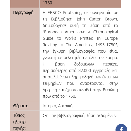
1750
ΕΡΓΑ ΑΝΑΠΤΥΞΗΣ
Περιγραφή:
Η EBSCO Publishing, σε συνεργασία με
τη Βιβλιοθήκη John Carter Brown,
ΣΥΛΛΟΓΕΣ
δημιούργησε αυτή τη βάση από το
"European Americana: a Chronological
ΕΝΤΥΠΕΣ ΣΥΛΛΟΓΕΣ
Guide to Works Printed In Europe
Relating to The Americas, 1493-1750",
ΨΗΦΙΑΚΕΣ ΠΗΓΕΣ
την έγκυρη βιβλιογραφία που είναι
γνωστή σε μελετητές σε όλο τον κόσμο.
ΚΕΝΤΡΑ ΤΕΚΜΗΡΙΩΣΗΣ
Η βάση δεδομένων περιέχει
περισσότερες από 32.000 εγγραφές και
Κ.Ε.Τ
αποτελεί έναν πλήρη οδηγό των έντυπων
ΟΟΣΑ
τεκμηρίων που αναφέρονται στην
Αμερική και έχουν εκδοθεί στην Ευρώπη
Π.Ο.Τ
πριν από το 1750.
Θέματα:
Ιστορία, Αμερική
ΥΠΗΡΕΣΙΕΣ
Τύπος
On-line βιβλιογραφική βάση δεδομένων
ηλεκτρ.
ΑΝΑΓΝΩΣΤΗΡΙΟ
πηγής: