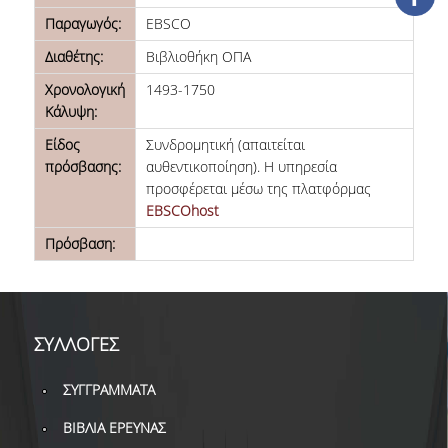
ΔΑΝΕΙΣΜΟΣ
Παραγωγός:
EBSCO
ΔΙΑΔΑΝΕΙΣΜΟΣ
Διαθέτης:
Βιβλιοθήκη ΟΠΑ
Χρονολογική
1493-1750
ΠΑΡΑΓΓΕΛΙΕΣ ΒΙΒΛΙΩΝ
Κάλυψη:
ΦΩΤΟΤΥΠΗΣΗ –
Είδος
Συνδρομητική (απαιτείται
ΕΚΤΥΠΩΣΗ
πρόσβασης:
αυθεντικοποίηση). Η υπηρεσία
προσφέρεται μέσω της πλατφόρμας
ΤΕΧΝΙΚΗ ΥΠΟΔΟΜΗ
EBSCOhost
ΕΚΠΑΙΔΕΥΤΙΚΕΣ
Πρόσβαση:
ΠΑΡΟΥΣΙΑΣΕΙΣ -
ΕΚΔΗΛΩΣΕΙΣ
ΠΡΟΣΒΑΣΙΜΟΤΗΤΑ
ΣΥΛΛΟΓΕΣ
ΕΡΓΑΛΕΙΑ
ΣΥΓΓΡΑΜΜΑΤΑ
ΟΔΗΓΟΙ ΒΙΒΛΙΟΘΗΚΗΣ
ΒΙΒΛΙΑ ΕΡΕΥΝΑΣ