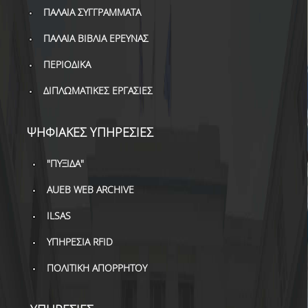
ΒΙΒΛΙΟΜΕΤΡΙΑ
ΠΑΛΑΙΑ ΣΥΓΓΡΑΜΜΑΤΑ
WOS
ΠΑΛΑΙΑ ΒΙΒΛΙΑ ΕΡΕΥΝΑΣ
SCOPUS
ΠΕΡΙΟΔΙΚΑ
GOOGLE SCHOLAR
ΔΙΠΛΩΜΑΤΙΚΕΣ ΕΡΓΑΣΙΕΣ
MICROSOFT ACADEMIC
ΨΗΦΙΑΚΕΣ ΥΠΗΡΕΣΙΕΣ
SEARCH
INCITES JOURNAL
"ΠΥΞΙΔΑ"
CITATION REPORTS
AUEB WEB ARCHIVE
ΑΚΑΔΗΜΑΪΚΗ ΓΩΝΙΑ
ΜΑΘΗΣΗΣ
ILSAS
ΥΠΗΡΕΣΙΑ RFID
AUEB WEB ARCHIVE
ΠΟΛΙΤΙΚΗ ΑΠΟΡΡΗΤΟΥ
ΣΥΝΕΡΓΕΙΕΣ