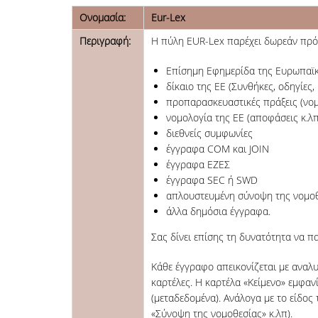
Ονομασία:
Eur-Lex
Περιγραφή:
Η πύλη EUR-Lex παρέχει δωρεάν πρόσβ
Επίσημη Εφημερίδα της Ευρωπαϊ
δίκαιο της ΕΕ (Συνθήκες, οδηγίες,
προπαρασκευαστικές πράξεις (νομοθ
νομολογία της ΕΕ (αποφάσεις κ.λπ
διεθνείς συμφωνίες
έγγραφα COM και JOIN
έγγραφα ΕΖΕΣ
έγγραφα SEC ή SWD
απλουστευμένη σύνοψη της νομοθεσ
άλλα δημόσια έγγραφα.
Σας δίνει επίσης τη δυνατότητα να π
Κάθε έγγραφο απεικονίζεται με αναλυ
καρτέλες. Η καρτέλα «Κείμενο» εμφαν
(μεταδεδομένα). Ανάλογα με το είδος 
«Σύνοψη της νομοθεσίας» κ.λπ).