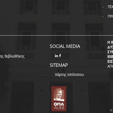
ΤΕ
ΠΡ
Η I
SOCIAL MEDIA
ΔΥ
ΣΥ
της Βιβλιοθήκης
ΒΙ
ΕΙ
SITEMAP
ΑΠ
Χάρτης Ιστότοπου
© 