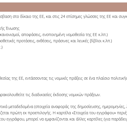
αση στο δίκαιο της ΕΕ, και στις 24 επίσημες γλώσσες της ΕΕ και συγ
κής Ένωσης
 κανονισμοί, αποφάσεις, ενοποιημένη νομοθεσία της ΕΕ κ.λπ.)
ετικές προτάσεις, εκθέσεις, πράσινες και λευκές βίβλοι κ.λπ.)
.)
ίας της ΕΕ, εντάσσοντας τις νομικές πράξεις σε ένα πλαίσιο πολιτική
αρακολουθείτε τις διαδικασίες έκδοσης νομικών πράξεων.
τικά μεταδεδομένα (στοιχεία αναφοράς της δημοσίευσης, ημερομηνίες, λέ
ίζεται πρώτη εκ προεπιλογής. Η καρτέλα «Στοιχεία του εγγράφου» περι
του εγγράφου, μπορεί να εμφανίζονται και άλλες καρτέλες (για παράδει