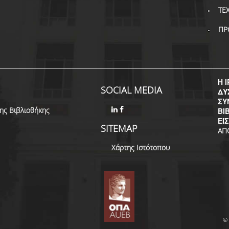
ΤΕ
ΠΡ
Η I
SOCIAL MEDIA
ΔΥ
ΣΥ
της Βιβλιοθήκης
ΒΙ
ΕΙ
SITEMAP
ΑΠ
Χάρτης Ιστότοπου
© 