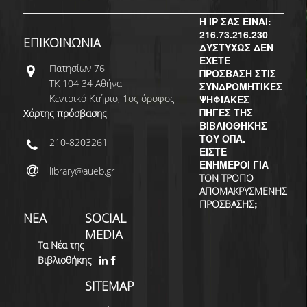
ΔΙ.Ο.ΒΙ.
Η IP ΣΑΣ ΕΙΝΑΙ:
Σ.Ε.Α.Β.
216.73.216.230
ΕΠΙΚΟΙΝΩΝΙΑ
ΔΥΣΤΥΧΩΣ ΔΕΝ
ΠΥΛΗ HEAL LINK
ΕΧΕΤΕ
Πατησίων 76
ΠΡΟΣΒΑΣΗ ΣΤΙΣ
ΤΚ 104 34 Αθήνα
ΜΟ.ΔΙ.Π.Α.Β.
ΣΥΝΔΡΟΜΗΤΙΚΕΣ
Κεντρικό Κτήριο, 1ος όροφος
ΨΗΦΙΑΚΕΣ
ΠΗΓΕΣ ΤΗΣ
Χάρτης πρόσβασης
ΕΠΙΣΤΗΜΟΝΙΚΗ
ΒΙΒΛΙΟΘΗΚΗΣ
ΕΠΙΚΟΙΝΩΝΗΣΗ
ΤΟΥ ΟΠΑ.
210-8203261
ΕΙΣΤΕ
ΕΝΗΜΕΡΟΙ ΓΙΑ
library@aueb.gr
ΤΟΝ ΤΡΟΠΟ
ΑΠΟΜΑΚΡΥΣΜΕΝΗΣ
;
ΠΡΟΣΒΑΣΗΣ
ΝΕΑ
SOCIAL
MEDIA
Τα Νέα της
Βιβλιοθήκης
SITEMAP