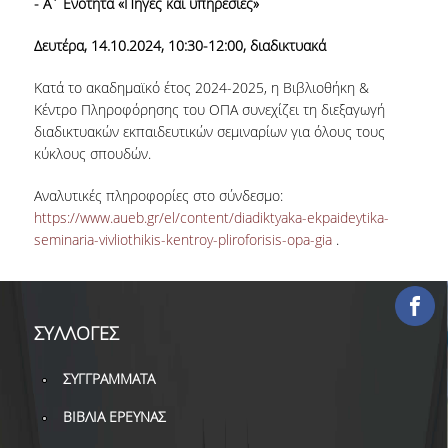
- Α΄ Ενότητα «Πηγές και υπηρεσίες»
ΕΡΓΑ ΑΝΑΠΤΥΞΗΣ
Δευτέρα, 14.10.2024, 10:30-12:00, διαδικτυακά
ΣΥΛΛΟΓΕΣ
Κατά το ακαδημαϊκό έτος 2024-2025, η Βιβλιοθήκη &
Κέντρο Πληροφόρησης του ΟΠΑ συνεχίζει τη διεξαγωγή
ΕΝΤΥΠΕΣ ΣΥΛΛΟΓΕΣ
διαδικτυακών εκπαιδευτικών σεμιναρίων για όλους τους
κύκλους σπουδών.
ΨΗΦΙΑΚΕΣ ΠΗΓΕΣ
Αναλυτικές πληροφορίες στο σύνδεσμο:
ΚΕΝΤΡΑ ΤΕΚΜΗΡΙΩΣΗΣ
https://www.aueb.gr/el/content/diadiktyaka-ekpaideytika-
seminaria-vivliothikis-kentroy-pliroforisis-opa-gia
.
Κ.Ε.Τ
ΟΟΣΑ
Π.Ο.Τ
ΣΥΛΛΟΓΕΣ
ΥΠΗΡΕΣΙΕΣ
ΣΥΓΓΡΑΜΜΑΤΑ
ΒΙΒΛΙΑ ΕΡΕΥΝΑΣ
ΑΝΑΓΝΩΣΤΗΡΙΟ