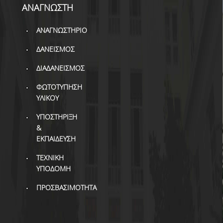
ΒΙΒΛΙΟΜΕΤΡΙΑ
ΑΝΑΓΝΩΣΤΗ
WOS
ΑΝΑΓΝΩΣΤΗΡΙΟ
SCOPUS
ΔΑΝΕΙΣΜΟΣ
GOOGLE SCHOLAR
ΔΙΑΔΑΝΕΙΣΜΟΣ
MICROSOFT ACADEMIC
ΦΩΤΟΤΥΠΗΣΗ
SEARCH
ΥΛΙΚΟΥ
INCITES JOURNAL
ΥΠΟΣΤΗΡΙΞΗ
CITATION REPORTS
&
ΕΚΠΑΙΔΕΥΣΗ
ΑΚΑΔΗΜΑΪΚΗ ΓΩΝΙΑ
ΜΑΘΗΣΗΣ
ΤΕΧΝΙΚΗ
ΥΠΟΔΟΜΗ
AUEB WEB ARCHIVE
ΠΡΟΣΒΑΣΙΜΟΤΗΤΑ
ΣΥΝΕΡΓΕΙΕΣ