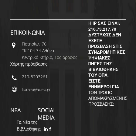
ΔΙ.Ο.ΒΙ.
Σ.Ε.Α.Β.
Η IP ΣΑΣ ΕΙΝΑΙ:
ΠΥΛΗ HEAL LINK
216.73.217.78
ΕΠΙΚΟΙΝΩΝΙΑ
ΔΥΣΤΥΧΩΣ ΔΕΝ
ΜΟ.ΔΙ.Π.Α.Β.
ΕΧΕΤΕ
Πατησίων 76
ΠΡΟΣΒΑΣΗ ΣΤΙΣ
ΕΠΙΣΤΗΜΟΝΙΚΗ
ΤΚ 104 34 Αθήνα
ΣΥΝΔΡΟΜΗΤΙΚΕΣ
ΕΠΙΚΟΙΝΩΝΗΣΗ
Κεντρικό Κτήριο, 1ος όροφος
ΨΗΦΙΑΚΕΣ
ΠΗΓΕΣ ΤΗΣ
Χάρτης πρόσβασης
ΒΙΒΛΙΟΘΗΚΗΣ
ΤΟΥ ΟΠΑ.
210-8203261
ΕΙΣΤΕ
ΕΝΗΜΕΡΟΙ ΓΙΑ
library@aueb.gr
ΤΟΝ ΤΡΟΠΟ
ΑΠΟΜΑΚΡΥΣΜΕΝΗΣ
;
ΠΡΟΣΒΑΣΗΣ
ΝΕΑ
SOCIAL
MEDIA
Τα Νέα της
Βιβλιοθήκης