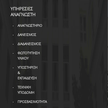
ΒΙΒΛΙΟΜΕΤΡΙΑ
ΥΠΗΡΕΣΙΕΣ
WOS
ΑΝΑΓΝΩΣΤΗ
SCOPUS
ΑΝΑΓΝΩΣΤΗΡΙΟ
GOOGLE SCHOLAR
ΔΑΝΕΙΣΜΟΣ
MICROSOFT ACADEMIC
ΔΙΑΔΑΝΕΙΣΜΟΣ
SEARCH
ΦΩΤΟΤΥΠΗΣΗ
INCITES JOURNAL
ΥΛΙΚΟΥ
CITATION REPORTS
ΥΠΟΣΤΗΡΙΞΗ
ΑΚΑΔΗΜΑΪΚΗ ΓΩΝΙΑ
&
ΜΑΘΗΣΗΣ
ΕΚΠΑΙΔΕΥΣΗ
AUEB WEB ARCHIVE
ΤΕΧΝΙΚΗ
ΥΠΟΔΟΜΗ
ΣΥΝΕΡΓΕΙΕΣ
ΠΡΟΣΒΑΣΙΜΟΤΗΤΑ