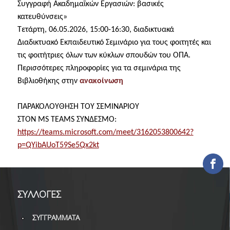
Συγγραφή Ακαδημαϊκών Εργασιών: βασικές
ΕΡΓΑ ΑΝΑΠΤΥΞΗΣ
κατευθύνσεις
»
Τετάρτη, 06.05.2026, 15:00-16:30, διαδικτυακά
ΣΥΛΛΟΓΕΣ
Διαδικτυακό Εκπαιδευτικό Σεμινάριο για τους φοιτητές και
τις φοιτήτριες όλων των κύκλων σπουδών του ΟΠΑ.
ΕΝΤΥΠΕΣ ΣΥΛΛΟΓΕΣ
Περισσότερες πληροφορίες για τα σεμινάρια της
ΨΗΦΙΑΚΕΣ ΠΗΓΕΣ
Βιβλιοθήκης στην
ανακοίνωση
ΚΕΝΤΡΑ ΤΕΚΜΗΡΙΩΣΗΣ
ΠΑΡΑΚΟΛΟΥΘΗΣΗ ΤOY ΣΕΜΙΝΑΡΙOY
ΣΤΟN MS TEAMS ΣΥΝΔΕΣΜΟ:
Κ.Ε.Τ
https://teams.microsoft.com/meet/3162053800642?
ΟΟΣΑ
p=QYibAUoT59Se5Qx2kt
Π.Ο.Τ
ΥΠΗΡΕΣΙΕΣ
ΣΥΛΛΟΓΕΣ
ΑΝΑΓΝΩΣΤΗΡΙΟ
ΣΥΓΓΡΑΜΜΑΤΑ