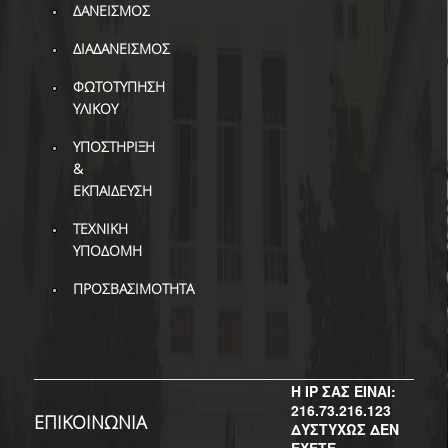
ΒΙΒΛΙΟΜΕΤΡΙΑ
ΔΑΝΕΙΣΜΟΣ
WOS
ΔΙΑΔΑΝΕΙΣΜΟΣ
ΦΩΤΟΤΥΠΗΣΗ
SCOPUS
ΥΛΙΚΟΥ
GOOGLE SCHOLAR
ΥΠΟΣΤΗΡΙΞΗ
&
MICROSOFT ACADEMIC
ΕΚΠΑΙΔΕΥΣΗ
SEARCH
ΤΕΧΝΙΚΗ
INCITES JOURNAL
ΥΠΟΔΟΜΗ
CITATION REPORTS
ΠΡΟΣΒΑΣΙΜΟΤΗΤΑ
ΑΚΑΔΗΜΑΪΚΗ ΓΩΝΙΑ
ΜΑΘΗΣΗΣ
AUEB WEB ARCHIVE
Η IP ΣΑΣ ΕΙΝΑΙ:
ΣΥΝΕΡΓΕΙΕΣ
216.73.216.123
ΕΠΙΚΟΙΝΩΝΙΑ
ΔΥΣΤΥΧΩΣ ΔΕΝ
ΕΧΕΤΕ