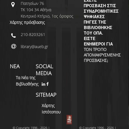
ΔΙ.Ο.ΒΙ.
Πατησίων 76
ΠΡΟΣΒΑΣΗ ΣΤΙΣ
ΤΚ 104 34 Αθήνα
ΣΥΝΔΡΟΜΗΤΙΚΕΣ
Σ.Ε.Α.Β.
Κεντρικό Κτήριο, 1ος όροφος
ΨΗΦΙΑΚΕΣ
ΠΗΓΕΣ ΤΗΣ
Χάρτης πρόσβασης
ΠΥΛΗ HEAL LINK
ΒΙΒΛΙΟΘΗΚΗΣ
ΤΟΥ ΟΠΑ.
210-8203261
ΜΟ.ΔΙ.Π.Α.Β.
ΕΙΣΤΕ
ΕΝΗΜΕΡΟΙ ΓΙΑ
library@aueb.gr
ΕΠΙΣΤΗΜΟΝΙΚΗ
ΤΟΝ ΤΡΟΠΟ
ΕΠΙΚΟΙΝΩΝΗΣΗ
ΑΠΟΜΑΚΡΥΣΜΕΝΗΣ
;
ΠΡΟΣΒΑΣΗΣ
ΝΕΑ
SOCIAL
MEDIA
Τα Νέα της
Βιβλιοθήκης
SITEMAP
Χάρτης
Ιστότοπου
© Copyright 1996 - 2026 |
© Copyright 1996 - 2026 |