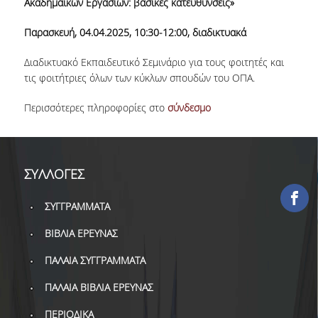
Ακαδημαϊκών Εργασιών: βασικές κατευθύνσεις»
ΕΡΓΑ ΑΝΑΠΤΥΞΗΣ
Παρασκευή, 04.04.2025, 10:30-12:00, διαδικτυακά
ΣΥΛΛΟΓΕΣ
Διαδικτυακό Εκπαιδευτικό Σεμινάριο για τους φοιτητές και
τις φοιτήτριες όλων των κύκλων σπουδών του ΟΠΑ.
ΕΝΤΥΠΕΣ ΣΥΛΛΟΓΕΣ
Περισσότερες πληροφορίες στο
σύνδεσμο
ΨΗΦΙΑΚΕΣ ΠΗΓΕΣ
ΚΕΝΤΡΑ ΤΕΚΜΗΡΙΩΣΗΣ
Κ.Ε.Τ
ΣΥΛΛΟΓΕΣ
ΟΟΣΑ
ΣΥΓΓΡΑΜΜΑΤΑ
Π.Ο.Τ
ΒΙΒΛΙΑ ΕΡΕΥΝΑΣ
ΠΑΛΑΙΑ ΣΥΓΓΡΑΜΜΑΤΑ
ΥΠΗΡΕΣΙΕΣ
ΠΑΛΑΙΑ ΒΙΒΛΙΑ ΕΡΕΥΝΑΣ
ΑΝΑΓΝΩΣΤΗΡΙΟ
ΠΕΡΙΟΔΙΚΑ