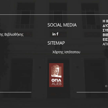
Η I
SOCIAL MEDIA
ΔΥ
ΣΥ
της Βιβλιοθήκης
ΒΙ
ΕΙ
SITEMAP
ΑΠ
Χάρτης Ιστότοπου
© 