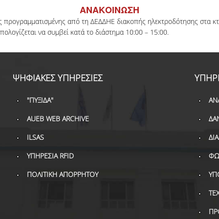
ΑΝΑΚΟΙΝΩΣΗ
ης προγραμματισμένης από τη ΔΕΔΔΗΕ διακοπής ηλεκτροδότησης στα κτή
ολογίζεται να συμβεί κατά το διάστημα 10:00 – 15:00.
ΨΗΦΙΑΚΕΣ ΥΠΗΡΕΣΙΕΣ
ΥΠΗΡ
"ΠΥΞΙΔΑ"
ΑΝ
AUEB WEB ARCHIVE
ΔΑ
ILSAS
ΔΙ
ΥΠΗΡΕΣΙΑ RFID
ΦΩ
ΠΟΛΙΤΙΚΗ ΑΠΟΡΡΗΤΟΥ
ΥΠ
ΤΕ
ΠΡ