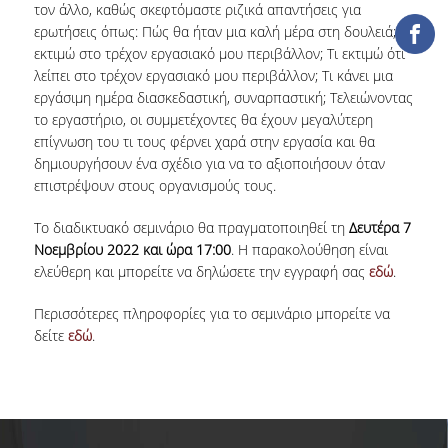
τον άλλο, καθώς σκεφτόμαστε ριζικά απαντήσεις για
ΔΑΝΕΙΣΜΟΣ
ερωτήσεις όπως: Πώς θα ήταν μια καλή μέρα στη δουλειά; Τι
ΔΙΑΔΑΝΕΙΣΜΟΣ
εκτιμώ στο τρέχον εργασιακό μου περιβάλλον; Τι εκτιμώ ότι
λείπει στο τρέχον εργασιακό μου περιβάλλον; Τι κάνει μια
ΠΑΡΑΓΓΕΛΙΕΣ ΒΙΒΛΙΩΝ
εργάσιμη ημέρα διασκεδαστική, συναρπαστική; Τελειώνοντας
το εργαστήριο, οι συμμετέχοντες θα έχουν μεγαλύτερη
ΦΩΤΟΤΥΠΗΣΗ –
επίγνωση του τι τους φέρνει χαρά στην εργασία και θα
ΕΚΤΥΠΩΣΗ
δημιουργήσουν ένα σχέδιο για να το αξιοποιήσουν όταν
επιστρέψουν στους οργανισμούς τους.
ΤΕΧΝΙΚΗ ΥΠΟΔΟΜΗ
Το διαδικτυακό σεμινάριο θα πραγματοποιηθεί τη
Δευτέρα 7
ΕΚΠΑΙΔΕΥΤΙΚΕΣ
Νοεμβρίου 2022 και ώρα 17:00
. Η παρακολούθηση είναι
ΠΑΡΟΥΣΙΑΣΕΙΣ -
ελεύθερη και μπορείτε να δηλώσετε την εγγραφή σας
εδώ
.
ΕΚΔΗΛΩΣΕΙΣ
Περισσότερες πληροφορίες για το σεμινάριο μπορείτε να
ΠΡΟΣΒΑΣΙΜΟΤΗΤΑ
δείτε
εδώ
.
ΕΡΓΑΛΕΙΑ
ΟΔΗΓΟΙ ΒΙΒΛΙΟΘΗΚΗΣ