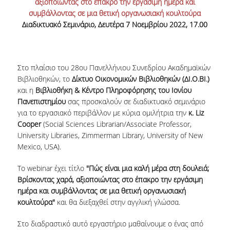
αξιοποιώντας στο έπακρο την εργάσιμη ημέρα και
ΕΡΓΑ ΑΝΑΠΤΥΞΗΣ
συμβάλλοντας σε μια θετική οργανωσιακή κουλτούρα
Διαδικτυακό Σεμινάριο, Δευτέρα 7 Νοεμβρίου 2022, 17.00
ΣΥΛΛΟΓΕΣ
ΕΝΤΥΠΕΣ ΣΥΛΛΟΓΕΣ
Στο πλαίσιο του 28ου Πανελλήνιου Συνεδρίου Ακαδημαϊκών
Βιβλιοθηκών, το
Δίκτυο Οικονομικών Βιβλιοθηκών (ΔΙ.Ο.ΒΙ.)
ΨΗΦΙΑΚΕΣ ΠΗΓΕΣ
και η
Βιβλιοθήκη & Κέντρο Πληροφόρησης του Ιονίου
Πανεπιστημίου
σας προσκαλούν σε διαδικτυακό σεμινάριο
ΚΕΝΤΡΑ ΤΕΚΜΗΡΙΩΣΗΣ
για το εργασιακό περιβάλλον με κύρια ομιλήτρια την
κ. Liz
Cooper
(Social Sciences Librarian/Associate Professor,
Κ.Ε.Τ
University Libraries, Zimmerman Library, University of New
ΟΟΣΑ
Mexico, USA).
Π.Ο.Τ
Το webinar έχει τίτλο
"Πώς είναι μια καλή μέρα στη δουλειά;
Βρίσκοντας χαρά, αξιοποιώντας στο έπακρο την εργάσιμη
ΥΠΗΡΕΣΙΕΣ
ημέρα και συμβάλλοντας σε μια θετική οργανωσιακή
κουλτούρα"
και θα διεξαχθεί στην αγγλική γλώσσα.
ΑΝΑΓΝΩΣΤΗΡΙΟ
Στο διαδραστικό αυτό εργαστήριο μαθαίνουμε ο ένας από