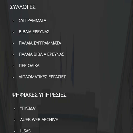
ΒΙΒΛΙΟΜΕΤΡΙΑ
ΣΥΛΛΟΓΕΣ
WOS
ΣΥΓΓΡΑΜΜΑΤΑ
SCOPUS
ΒΙΒΛΙΑ ΕΡΕΥΝΑΣ
GOOGLE SCHOLAR
ΠΑΛΑΙΑ ΣΥΓΓΡΑΜΜΑΤΑ
MICROSOFT ACADEMIC
ΠΑΛΑΙΑ ΒΙΒΛΙΑ ΕΡΕΥΝΑΣ
SEARCH
ΠΕΡΙΟΔΙΚΑ
INCITES JOURNAL
CITATION REPORTS
ΔΙΠΛΩΜΑΤΙΚΕΣ ΕΡΓΑΣΙΕΣ
ΑΚΑΔΗΜΑΪΚΗ ΓΩΝΙΑ
ΜΑΘΗΣΗΣ
ΨΗΦΙΑΚΕΣ ΥΠΗΡΕΣΙΕΣ
AUEB WEB ARCHIVE
"ΠΥΞΙΔΑ"
ΣΥΝΕΡΓΕΙΕΣ
AUEB WEB ARCHIVE
ILSAS