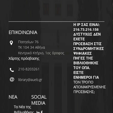
ΔΙ.Ο.ΒΙ.
Σ.Ε.Α.Β.
ΠΥΛΗ HEAL LINK
Η IP ΣΑΣ ΕΙΝΑΙ:
216.73.216.158
ΜΟ.ΔΙ.Π.Α.Β.
ΕΠΙΚΟΙΝΩΝΙΑ
ΔΥΣΤΥΧΩΣ ΔΕΝ
ΕΧΕΤΕ
Πατησίων 76
ΕΠΙΣΤΗΜΟΝΙΚΗ
ΠΡΟΣΒΑΣΗ ΣΤΙΣ
ΕΠΙΚΟΙΝΩΝΗΣΗ
ΤΚ 104 34 Αθήνα
ΣΥΝΔΡΟΜΗΤΙΚΕΣ
Κεντρικό Κτήριο, 1ος όροφος
ΨΗΦΙΑΚΕΣ
ΠΗΓΕΣ ΤΗΣ
Χάρτης πρόσβασης
ΒΙΒΛΙΟΘΗΚΗΣ
ΤΟΥ ΟΠΑ.
210-8203261
ΕΙΣΤΕ
ΕΝΗΜΕΡΟΙ ΓΙΑ
library@aueb.gr
ΤΟΝ ΤΡΟΠΟ
ΑΠΟΜΑΚΡΥΣΜΕΝΗΣ
;
ΠΡΟΣΒΑΣΗΣ
ΝΕΑ
SOCIAL
MEDIA
Τα Νέα της
Βιβλιοθήκης