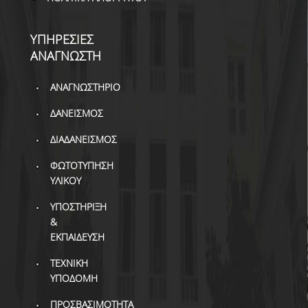
ΒΙΒΛΙΟΜΕΤΡΙΑ
WOS
ΥΠΗΡΕΣΙΕΣ
ΑΝΑΓΝΩΣΤΗ
SCOPUS
ΑΝΑΓΝΩΣΤΗΡΙΟ
GOOGLE SCHOLAR
ΔΑΝΕΙΣΜΟΣ
MICROSOFT ACADEMIC
SEARCH
ΔΙΑΔΑΝΕΙΣΜΟΣ
INCITES JOURNAL
ΦΩΤΟΤΥΠΗΣΗ
CITATION REPORTS
ΥΛΙΚΟΥ
ΑΚΑΔΗΜΑΪΚΗ ΓΩΝΙΑ
ΥΠΟΣΤΗΡΙΞΗ
ΜΑΘΗΣΗΣ
&
ΕΚΠΑΙΔΕΥΣΗ
AUEB WEB ARCHIVE
ΤΕΧΝΙΚΗ
ΣΥΝΕΡΓΕΙΕΣ
ΥΠΟΔΟΜΗ
ΠΡΟΣΒΑΣΙΜΟΤΗΤΑ