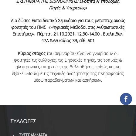
ΣΥΣΤΗΜΑΤΑ ΤΗΣ ΒΙΒΛΙΟΘΗΚΗΣ: Ενότητα Α’ Υποδομές,
ΕΡΓΑ ΑΝΑΠΤΥΞΗΣ
Πηγές & Υπηρεσίες»
Δια ζώσης Εκπαιδευτικό Σεμινάριο για τους μεταπτυχιακούς
ΣΥΛΛΟΓΕΣ
φοιτητές του ΠΜΣ «Ψηφιακές Μέθοδοι στις Ανθρωπιστικές
Επιστήμες»,
Πέμπτη, 21.10.2021, 12.30-14.00
, Ευελπίδων
ΕΝΤΥΠΕΣ ΣΥΛΛΟΓΕΣ
47
Α
&Λευκάδος 33, αίθ. 601
ΨΗΦΙΑΚΕΣ ΠΗΓΕΣ
Κύριος στόχος
του σεμιναρίου είναι να γνωρίσουν οι
φοιτητές τις συλλογές, τις ψηφιακές πηγές, τις τοπικές &
ΚΕΝΤΡΑ ΤΕΚΜΗΡΙΩΣΗΣ
ηλεκτρονικές υπηρεσίες της Βιβλιοθήκης, καθώς και να
εξοικειωθούν με τις τεχνικές αναζήτησης της πληροφορίας
Κ.Ε.Τ
μέσω παραδειγμάτων και ασκήσεων.
ΟΟΣΑ
Π.Ο.Τ
ΥΠΗΡΕΣΙΕΣ
ΣΥΛΛΟΓΕΣ
ΑΝΑΓΝΩΣΤΗΡΙΟ
ΣΥΓΓΡΑΜΜΑΤΑ