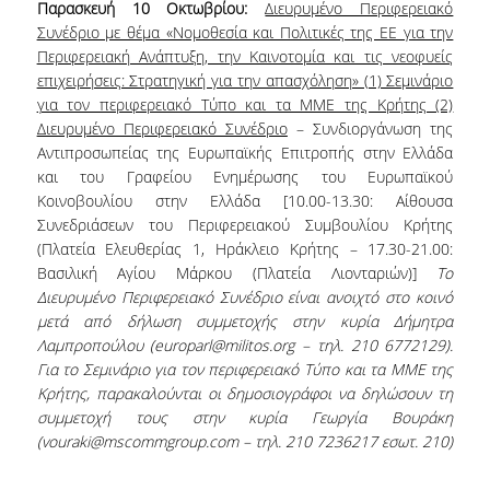
Παρασκευή 10 Οκτωβρίου:
Διευρυμένο Περιφερειακό
Συνέδριο με θέμα «Νομοθεσία και Πολιτικές της ΕΕ για την
Περιφερειακή Ανάπτυξη, την Καινοτομία και τις νεοφυείς
επιχειρήσεις: Στρατηγική για την απασχόληση» (1) Σεμινάριο
για τον περιφερειακό Τύπο και τα ΜΜΕ της Κρήτης (2)
Διευρυμένο Περιφερειακό Συνέδριο
– Συνδιοργάνωση της
Αντιπροσωπείας της Ευρωπαϊκής Επιτροπής στην Ελλάδα
και του Γραφείου Ενημέρωσης του Ευρωπαϊκού
Κοινοβουλίου στην Ελλάδα [10.00-13.30: Αίθουσα
Συνεδριάσεων του Περιφερειακού Συμβουλίου Κρήτης
(Πλατεία Ελευθερίας 1, Ηράκλειο Κρήτης – 17.30-21.00:
Βασιλική Αγίου Μάρκου (Πλατεία Λιονταριών)]
Το
Διευρυμένο Περιφερειακό Συνέδριο είναι ανοιχτό στο κοινό
μετά από δήλωση συμμετοχής στην κυρία Δήμητρα
Λαμπροπούλου (europarl@militos.org – τηλ. 210 6772129).
Για το Σεμινάριο για τον περιφερειακό Τύπο και τα ΜΜΕ της
Κρήτης, παρακαλούνται οι δημοσιογράφοι να δηλώσουν τη
συμμετοχή τους στην κυρία Γεωργία Βουράκη
(vouraki@mscommgroup.com – τηλ. 210 7236217 εσωτ. 210)