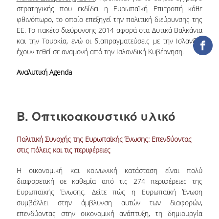
ΒΙΒΛΙΟΜΕΤΡΙΑ
στρατηγικής που εκδίδει η Ευρωπαϊκή Επιτροπή κάθε
φθινόπωρο, το οποίο επεξηγεί την πολιτική διεύρυνσης της
WOS
ΕΕ. Το πακέτο διεύρυνσης 2014 αφορά στα Δυτικά Βαλκάνια
και την Τουρκία, ενώ οι διαπραγματεύσεις με την Ισλανδία
SCOPUS
έχουν τεθεί σε αναμονή από την Ισλανδική Κυβέρνηση.
GOOGLE SCHOLAR
Αναλυτική Agenda
MICROSOFT ACADEMIC
SEARCH
Β. Οπτικοακουστικό υλικό
INCITES JOURNAL
CITATION REPORTS
Πολιτική Συνοχής της Ευρωπαϊκής Ένωσης: Επενδύοντας
ΑΚΑΔΗΜΑΪΚΗ ΓΩΝΙΑ
στις πόλεις και τις περιφέρειες
ΜΑΘΗΣΗΣ
Η οικονομική και κοινωνική κατάσταση είναι πολύ
AUEB WEB ARCHIVE
διαφορετική σε καθεμία από τις 274 περιφέρειες της
Ευρωπαϊκής Ένωσης. Δείτε πώς η Ευρωπαϊκή Ένωση
ΣΥΝΕΡΓΕΙΕΣ
συμβάλλει στην άμβλυνση αυτών των διαφορών,
επενδύοντας στην οικονομική ανάπτυξη, τη δημιουργία