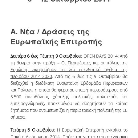
ΔΑΝΕΙΣΜΟΣ
ΔΙΑΔΑΝΕΙΣΜΟΣ
ΠΑΡΑΓΓΕΛΙΕΣ ΒΙΒΛΙΩΝ
A. Νέα / Δράσεις της
Ευρωπαϊκής Επιτροπής
ΦΩΤΟΤΥΠΗΣΗ –
ΕΚΤΥΠΩΣΗ
Δευτέρα 6 έως Πέμπτη 9 Οκτωβρίου:
OPEN DAYS 2014: Από
ΤΕΧΝΙΚΗ ΥΠΟΔΟΜΗ
τη θεωρία στην πράξη – Οι Περιφέρειες και οι πόλεις της
Ευρώπης εφαρμόζουν τα νέα επενδυτικά σχέδια της
ΕΚΠΑΙΔΕΥΤΙΚΕΣ
περιόδου 2014-2020
. Από τις 6 έως τις 9 Οκτωβρίου θα
ΠΑΡΟΥΣΙΑΣΕΙΣ -
διεξαχθεί η δωδέκατη Ευρωπαϊκή Εβδομάδα Περιφερειών
ΕΚΔΗΛΩΣΕΙΣ
και Πόλεων, η οποία θα φέρει σε επαφή περισσότερους από
5.500 υπευθύνους χάραξης πολιτικής, πολιτικούς και
ΠΡΟΣΒΑΣΙΜΟΤΗΤΑ
εμπειρογνώμονες, προκειμένου να συζητήσουν τα καίρια
ζητήματα που αντιμετωπίζει η περιφερειακή πολιτική της ΕΕ
ΕΡΓΑΛΕΙΑ
σήμερα.
ΟΔΗΓΟΙ ΒΙΒΛΙΟΘΗΚΗΣ
Τετάρτη 8 Οκτωβρίου:
Η Ευρωπαϊκή Επιτροπή εγκρίνει το
Πακέτο Διεύρυνσης 2014
. Πρόκειται για το ετήσιο έγγραφο