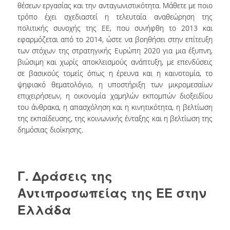
ΔΙ.Ο.ΒΙ.
θέσεων εργασίας και την ανταγωνιστικότητα. Μάθετε με ποιο
τρόπο έχει σχεδιαστεί η τελευταία αναθεώρηση της
Σ.Ε.Α.Β.
πολιτικής συνοχής της ΕΕ, που συνήφθη το 2013 και
εφαρμόζεται από το 2014, ώστε να βοηθήσει στην επίτευξη
ΠΥΛΗ HEAL LINK
των στόχων της στρατηγικής Ευρώπη 2020 για μια έξυπνη,
βιώσιμη και χωρίς αποκλεισμούς ανάπτυξη, με επενδύσεις
ΜΟ.ΔΙ.Π.Α.Β.
σε βασικούς τομείς όπως η έρευνα και η καινοτομία, το
ψηφιακό θεματολόγιο, η υποστήριξη των μικρομεσαίων
ΕΠΙΣΤΗΜΟΝΙΚΗ
ΕΠΙΚΟΙΝΩΝΗΣΗ
επιχειρήσεων, η οικονομία χαμηλών εκπομπών διοξειδίου
του άνθρακα, η απασχόληση και η κινητικότητα, η βελτίωση
της εκπαίδευσης, της κοινωνικής ένταξης και η βελτίωση της
δημόσιας διοίκησης.
Γ. Δράσεις της
Αντιπροσωπείας της ΕΕ στην
Ελλάδα