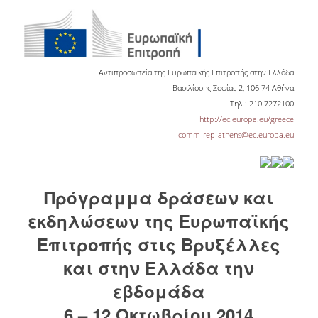
ΕΡΓΑ ΑΝΑΠΤΥΞΗΣ
ΣΥΛΛΟΓΕΣ
Αντιπροσωπεία της Ευρωπαϊκής Επιτροπής στην Ελλάδα
ΕΝΤΥΠΕΣ ΣΥΛΛΟΓΕΣ
Βασιλίσσης Σοφίας 2, 106 74 Αθήνα
Τηλ.: 210 7272100
ΨΗΦΙΑΚΕΣ ΠΗΓΕΣ
http://ec.europa.eu/greece
comm-rep-athens@ec.europa.eu
ΚΕΝΤΡΑ ΤΕΚΜΗΡΙΩΣΗΣ
Κ.Ε.Τ
Πρόγραμμα δράσεων και
ΟΟΣΑ
εκδηλώσεων της Ευρωπαϊκής
Π.Ο.Τ
Επιτροπής στις Βρυξέλλες
ΥΠΗΡΕΣΙΕΣ
και στην Ελλάδα την
εβδομάδα
ΑΝΑΓΝΩΣΤΗΡΙΟ
6 – 12 Οκτωβρίου 2014