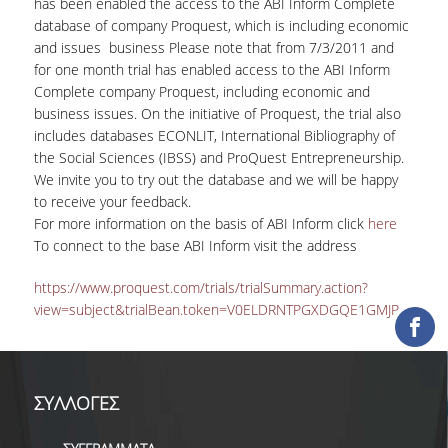
has been enabled the access to the ABI Inform Complete
ΕΡΓΑ ΑΝΑΠΤΥΞΗΣ
database of company Proquest, which is including economic
and issues business Please note that from 7/3/2011 and
ΣΥΛΛΟΓΕΣ
for one month trial has enabled access to the ABI Inform
Complete company Proquest, including economic and
business issues. On the initiative of Proquest, the trial also
ΕΝΤΥΠΕΣ ΣΥΛΛΟΓΕΣ
includes databases ECONLIT, International Bibliography of
the Social Sciences (IBSS) and ProQuest Entrepreneurship.
ΨΗΦΙΑΚΕΣ ΠΗΓΕΣ
We invite you to try out the database and we will be happy
ΚΕΝΤΡΑ ΤΕΚΜΗΡΙΩΣΗΣ
to receive your feedback.
For more information on the basis of ABI Inform click
here
Κ.Ε.Τ
To connect to the base ABI Inform visit the address
ΟΟΣΑ
https://www.proquest.com/trials/trialSummary.action?
view=subject&trialBean.token=V0ELDRNTPGXDGQE1GMJP
Π.Ο.Τ
ΥΠΗΡΕΣΙΕΣ
ΣΥΛΛΟΓΕΣ
ΑΝΑΓΝΩΣΤΗΡΙΟ