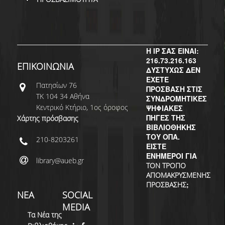
ΔΙ.Ο.ΒΙ.
Σ.Ε.Α.Β.
ΠΥΛΗ HEAL LINK
Η IP ΣΑΣ ΕΙΝΑΙ:
216.73.216.163
ΜΟ.ΔΙ.Π.Α.Β.
ΕΠΙΚΟΙΝΩΝΙΑ
ΔΥΣΤΥΧΩΣ ΔΕΝ
ΕΧΕΤΕ
ΕΠΙΣΤΗΜΟΝΙΚΗ
Πατησίων 76
ΠΡΟΣΒΑΣΗ ΣΤΙΣ
ΕΠΙΚΟΙΝΩΝΗΣΗ
ΤΚ 104 34 Αθήνα
ΣΥΝΔΡΟΜΗΤΙΚΕΣ
Κεντρικό Κτήριο, 1ος όροφος
ΨΗΦΙΑΚΕΣ
ΠΗΓΕΣ ΤΗΣ
Χάρτης πρόσβασης
ΒΙΒΛΙΟΘΗΚΗΣ
ΤΟΥ ΟΠΑ.
210-8203261
ΕΙΣΤΕ
ΕΝΗΜΕΡΟΙ ΓΙΑ
library@aueb.gr
ΤΟΝ ΤΡΟΠΟ
ΑΠΟΜΑΚΡΥΣΜΕΝΗΣ
;
ΠΡΟΣΒΑΣΗΣ
ΝΕΑ
SOCIAL
MEDIA
Τα Νέα της