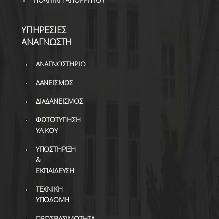
ΠΟΛΙΤΙΚΗ ΑΠΟΡΡΗΤΟΥ
ΒΙΒΛΙΟΜΕΤΡΙΑ
WOS
ΥΠΗΡΕΣΙΕΣ
ΑΝΑΓΝΩΣΤΗ
SCOPUS
GOOGLE SCHOLAR
ΑΝΑΓΝΩΣΤΗΡΙΟ
ΔΑΝΕΙΣΜΟΣ
MICROSOFT ACADEMIC
SEARCH
ΔΙΑΔΑΝΕΙΣΜΟΣ
INCITES JOURNAL
ΦΩΤΟΤΥΠΗΣΗ
CITATION REPORTS
ΥΛΙΚΟΥ
ΑΚΑΔΗΜΑΪΚΗ ΓΩΝΙΑ
ΥΠΟΣΤΗΡΙΞΗ
ΜΑΘΗΣΗΣ
&
ΕΚΠΑΙΔΕΥΣΗ
AUEB WEB ARCHIVE
ΤΕΧΝΙΚΗ
ΣΥΝΕΡΓΕΙΕΣ
ΥΠΟΔΟΜΗ
ΠΡΟΣΒΑΣΙΜΟΤΗΤΑ