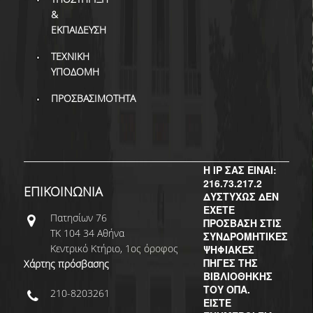
ΒΙΒΛΙΟΜΕΤΡΙΑ
&
ΕΚΠΑΙΔΕΥΣΗ
WOS
ΤΕΧΝΙΚΗ
SCOPUS
ΥΠΟΔΟΜΗ
GOOGLE SCHOLAR
ΠΡΟΣΒΑΣΙΜΟΤΗΤΑ
MICROSOFT ACADEMIC
SEARCH
INCITES JOURNAL
Η IP ΣΑΣ ΕΙΝΑΙ:
CITATION REPORTS
216.73.217.2
ΕΠΙΚΟΙΝΩΝΙΑ
ΔΥΣΤΥΧΩΣ ΔΕΝ
ΑΚΑΔΗΜΑΪΚΗ ΓΩΝΙΑ
ΕΧΕΤΕ
Πατησίων 76
ΜΑΘΗΣΗΣ
ΠΡΟΣΒΑΣΗ ΣΤΙΣ
ΤΚ 104 34 Αθήνα
ΣΥΝΔΡΟΜΗΤΙΚΕΣ
AUEB WEB ARCHIVE
Κεντρικό Κτήριο, 1ος όροφος
ΨΗΦΙΑΚΕΣ
ΠΗΓΕΣ ΤΗΣ
Χάρτης πρόσβασης
ΒΙΒΛΙΟΘΗΚΗΣ
ΣΥΝΕΡΓΕΙΕΣ
ΤΟΥ ΟΠΑ.
210-8203261
ΕΙΣΤΕ