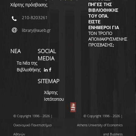
ΔΙ.Ο.ΒΙ.
ΠΗΓΕΣ ΤΗΣ
Χάρτης πρόσβασης
ΒΙΒΛΙΟΘΗΚΗΣ
Σ.Ε.Α.Β.
ΤΟΥ ΟΠΑ.
210-8203261
ΕΙΣΤΕ
ΠΥΛΗ HEAL LINK
ΕΝΗΜΕΡΟΙ ΓΙΑ
library@aueb.gr
ΤΟΝ ΤΡΟΠΟ
ΜΟ.ΔΙ.Π.Α.Β.
ΑΠΟΜΑΚΡΥΣΜΕΝΗΣ
;
ΠΡΟΣΒΑΣΗΣ
ΝΕΑ
SOCIAL
ΕΠΙΣΤΗΜΟΝΙΚΗ
ΕΠΙΚΟΙΝΩΝΗΣΗ
MEDIA
Τα Νέα της
Βιβλιοθήκης
SITEMAP
Χάρτης
Ιστότοπου
© Copyright 1996 - 2026 |
© Copyright 1996 - 2026 |
Οικονομικό Πανεπιστήμιο
Athens University of Economics
Αθηνών
and Business