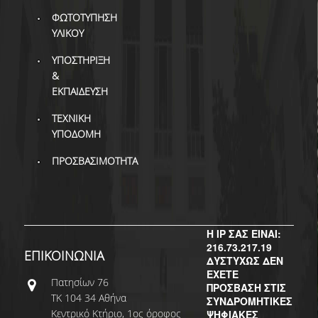
ΒΙΒΛΙΟΜΕΤΡΙΑ
ΦΩΤΟΤΥΠΗΣΗ
ΥΛΙΚΟΥ
WOS
ΥΠΟΣΤΗΡΙΞΗ
SCOPUS
&
ΕΚΠΑΙΔΕΥΣΗ
GOOGLE SCHOLAR
ΤΕΧΝΙΚΗ
MICROSOFT ACADEMIC
ΥΠΟΔΟΜΗ
SEARCH
ΠΡΟΣΒΑΣΙΜΟΤΗΤΑ
INCITES JOURNAL
CITATION REPORTS
ΑΚΑΔΗΜΑΪΚΗ ΓΩΝΙΑ
ΜΑΘΗΣΗΣ
Η IP ΣΑΣ ΕΙΝΑΙ:
216.73.217.19
AUEB WEB ARCHIVE
ΕΠΙΚΟΙΝΩΝΙΑ
ΔΥΣΤΥΧΩΣ ΔΕΝ
ΕΧΕΤΕ
Πατησίων 76
ΣΥΝΕΡΓΕΙΕΣ
ΠΡΟΣΒΑΣΗ ΣΤΙΣ
ΤΚ 104 34 Αθήνα
ΣΥΝΔΡΟΜΗΤΙΚΕΣ
Κεντρικό Κτήριο, 1ος όροφος
ΨΗΦΙΑΚΕΣ