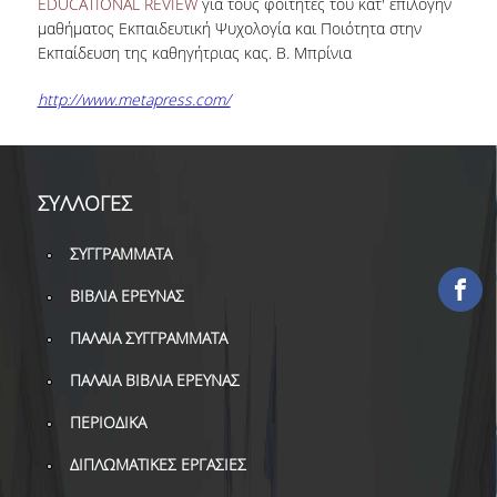
EDUCATIONAL REVIEW
για τους φοιτητές του κατ' επιλογήν
ΕΡΓΑ ΑΝΑΠΤΥΞΗΣ
μαθήματος Εκπαιδευτική Ψυχολογία και Ποιότητα στην
Εκπαίδευση της καθηγήτριας κας. Β. Μπρίνια
ΣΥΛΛΟΓΕΣ
http://www.metapress.com/
ΕΝΤΥΠΕΣ ΣΥΛΛΟΓΕΣ
ΨΗΦΙΑΚΕΣ ΠΗΓΕΣ
ΣΥΛΛΟΓΕΣ
ΚΕΝΤΡΑ ΤΕΚΜΗΡΙΩΣΗΣ
ΣΥΓΓΡΑΜΜΑΤΑ
Κ.Ε.Τ
ΒΙΒΛΙΑ ΕΡΕΥΝΑΣ
ΟΟΣΑ
ΠΑΛΑΙΑ ΣΥΓΓΡΑΜΜΑΤΑ
Π.Ο.Τ
ΠΑΛΑΙΑ ΒΙΒΛΙΑ ΕΡΕΥΝΑΣ
ΥΠΗΡΕΣΙΕΣ
ΠΕΡΙΟΔΙΚΑ
ΔΙΠΛΩΜΑΤΙΚΕΣ ΕΡΓΑΣΙΕΣ
ΑΝΑΓΝΩΣΤΗΡΙΟ