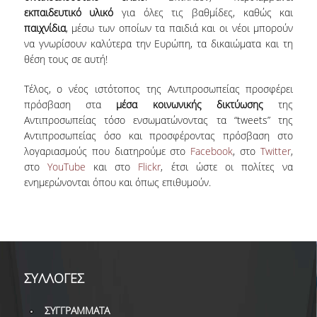
ΒΙΒΛΙΟΜΕΤΡΙΑ
εκπαιδευτικό υλικό
για όλες τις βαθμίδες, καθώς και
παιχνίδια
, μέσω των οποίων τα παιδιά και οι νέοι μπορούν
WOS
να γνωρίσουν καλύτερα την Ευρώπη, τα δικαιώματα και τη
θέση τους σε αυτή!
SCOPUS
Τέλος, ο νέος ιστότοπος της Αντιπροσωπείας προσφέρει
GOOGLE SCHOLAR
πρόσβαση στα
μέσα κοινωνικής δικτύωσης
της
Αντιπροσωπείας τόσο ενσωματώνοντας τα “tweets” της
MICROSOFT ACADEMIC
SEARCH
Αντιπροσωπείας όσο και προσφέροντας πρόσβαση στο
λογαριασμούς που διατηρούμε στο
Facebook
, στο
Twitter
,
INCITES JOURNAL
στο
YouTube
και στο
Flickr
, έτσι ώστε οι πολίτες να
CITATION REPORTS
ενημερώνονται όπου και όπως επιθυμούν.
ΑΚΑΔΗΜΑΪΚΗ ΓΩΝΙΑ
ΜΑΘΗΣΗΣ
AUEB WEB ARCHIVE
ΣΥΛΛΟΓΕΣ
ΣΥΝΕΡΓΕΙΕΣ
ΣΥΓΓΡΑΜΜΑΤΑ