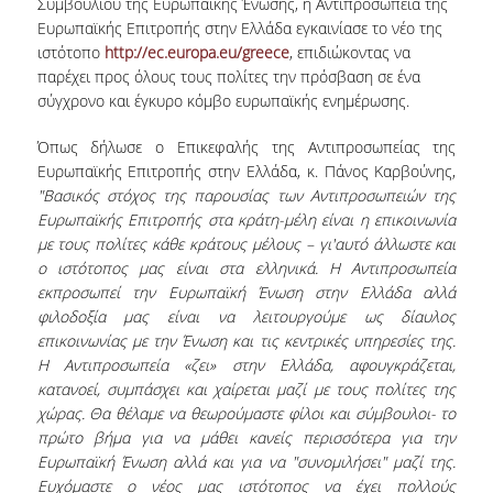
Συμβουλίου της Ευρωπαϊκής Ένωσης, η Αντιπροσωπεία της
ΕΡΓΑ ΑΝΑΠΤΥΞΗΣ
Ευρωπαϊκής Επιτροπής στην Ελλάδα εγκαινίασε το νέο της
ιστότοπο
http://ec.europa.eu/greece
, επιδιώκοντας να
ΣΥΛΛΟΓΕΣ
παρέχει προς όλους τους πολίτες την πρόσβαση σε ένα
σύγχρονο και έγκυρο κόμβο ευρωπαϊκής ενημέρωσης.
ΕΝΤΥΠΕΣ ΣΥΛΛΟΓΕΣ
Όπως δήλωσε ο Επικεφαλής της Αντιπροσωπείας της
Ευρωπαϊκής Επιτροπής στην Ελλάδα, κ. Πάνος Καρβούνης,
ΨΗΦΙΑΚΕΣ ΠΗΓΕΣ
"Βασικός στόχος της παρουσίας των Αντιπροσωπειών της
Ευρωπαϊκής Επιτροπής στα κράτη-μέλη είναι η επικοινωνία
ΚΕΝΤΡΑ ΤΕΚΜΗΡΙΩΣΗΣ
με τους πολίτες κάθε κράτους μέλους – γι'αυτό άλλωστε και
Κ.Ε.Τ
ο ιστότοπος μας είναι στα ελληνικά. Η Αντιπροσωπεία
εκπροσωπεί την Ευρωπαϊκή Ένωση στην Ελλάδα αλλά
ΟΟΣΑ
φιλοδοξία μας είναι να λειτουργούμε ως δίαυλος
επικοινωνίας με την Ένωση και τις κεντρικές υπηρεσίες της.
Π.Ο.Τ
Η Αντιπροσωπεία «ζει» στην Ελλάδα, αφουγκράζεται,
κατανοεί, συμπάσχει και χαίρεται μαζί με τους πολίτες της
ΥΠΗΡΕΣΙΕΣ
χώρας. Θα θέλαμε να θεωρούμαστε φίλοι και σύμβουλοι- το
πρώτο βήμα για να μάθει κανείς περισσότερα για την
ΑΝΑΓΝΩΣΤΗΡΙΟ
Ευρωπαϊκή Ένωση αλλά και για να "συνομιλήσει" μαζί της.
Ευχόμαστε ο νέος μας ιστότοπος να έχει πολλούς