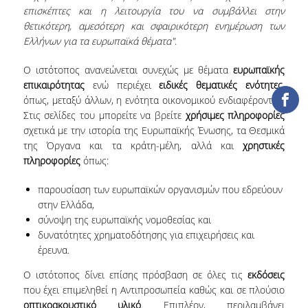
ΔΑΝΕΙΣΜΟΣ
επισκέπτες και η λειτουργία του να συμβάλλει στην
θετικότερη, αμεσότερη και σφαιρικότερη ενημέρωση των
ΔΙΑΔΑΝΕΙΣΜΟΣ
Ελλήνων για τα ευρωπαϊκά θέματα"
.
ΠΑΡΑΓΓΕΛΙΕΣ ΒΙΒΛΙΩΝ
Ο ιστότοπος ανανεώνεται συνεχώς με θέματα
ευρωπαϊκής
επικαιρότητας
ενώ περιέχει
ειδικές θεματικές ενότητες
,
ΦΩΤΟΤΥΠΗΣΗ –
όπως, μεταξύ άλλων, η ενότητα οικονομικού ενδιαφέροντος.
ΕΚΤΥΠΩΣΗ
Στις σελίδες του μπορείτε να βρείτε
χρήσιμες πληροφορίες
σχετικά με την ιστορία της Ευρωπαϊκής Ένωσης, τα Θεσμικά
ΤΕΧΝΙΚΗ ΥΠΟΔΟΜΗ
της Όργανα και τα κράτη-μέλη, αλλά και
χρηστικές
πληροφορίες
όπως:
ΕΚΠΑΙΔΕΥΤΙΚΕΣ
ΠΑΡΟΥΣΙΑΣΕΙΣ -
παρουσίαση των ευρωπαϊκών οργανισμών που εδρεύουν
ΕΚΔΗΛΩΣΕΙΣ
στην Ελλάδα,
ΠΡΟΣΒΑΣΙΜΟΤΗΤΑ
σύνοψη της ευρωπαϊκής νομοθεσίας και
δυνατότητες χρηματοδότησης για επιχειρήσεις και
έρευνα.
ΕΡΓΑΛΕΙΑ
Ο ιστότοπος δίνει επίσης πρόσβαση σε όλες τις
εκδόσεις
ΟΔΗΓΟΙ ΒΙΒΛΙΟΘΗΚΗΣ
που έχει επιμεληθεί η Αντιπροσωπεία καθώς και σε πλούσιο
οπτικοακουστικό υλικό
. Επιπλέον, περιλαμβάνει