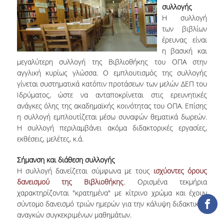
συλλογής
ΕΡΓΑ ΑΝΑΠΤΥΞΗΣ
Η συλλογή
των βιβλίων
ΣΥΛΛΟΓΕΣ
έρευνας είναι
η βασική και
ΕΝΤΥΠΕΣ ΣΥΛΛΟΓΕΣ
μεγαλύτερη συλλογή της Βιβλιοθήκης του ΟΠΑ στην
αγγλική κυρίως γλώσσα. Ο εμπλουτισμός της συλλογής
ΨΗΦΙΑΚΕΣ ΠΗΓΕΣ
γίνεται συστηματικά κατόπιν προτάσεων των μελών ΔΕΠ του
Ιδρύματος, ώστε να ανταποκρίνεται στις ερευνητικές
ΚΕΝΤΡΑ ΤΕΚΜΗΡΙΩΣΗΣ
ανάγκες όλης της ακαδημαϊκής κοινότητας του ΟΠΑ. Επίσης
η συλλογή εμπλουτίζεται μέσω συναφών θεματικά δωρεών.
Κ.Ε.Τ
Η συλλογή περιλαμβάνει ακόμα διδακτορικές εργασίες,
εκθέσεις, μελέτες, κ.ά.
ΟΟΣΑ
Σήμανση και διάθεση συλλογής
Π.Ο.Τ
Η συλλογή δανείζεται σύμφωνα με τους
ισχύοντες όρους
δανεισμού της Βιβλιοθήκης
. Ορισμένα τεκμήρια
ΥΠΗΡΕΣΙΕΣ
χαρακτηρίζονται "κρατημένα" με κίτρινο χρώμα και έχουν
σύντομο δανεισμό τριών ημερών για την κάλυψη διδακτικών
ΑΝΑΓΝΩΣΤΗΡΙΟ
αναγκών συγκεκριμένων μαθημάτων.