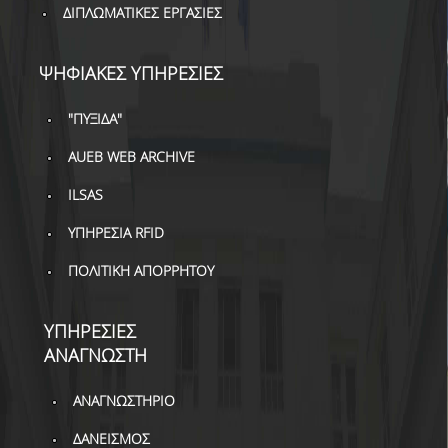
ΒΙΒΛΙΟΜΕΤΡΙΑ
ΔΙΠΛΩΜΑΤΙΚΕΣ ΕΡΓΑΣΙΕΣ
WOS
ΨΗΦΙΑΚΕΣ ΥΠΗΡΕΣΙΕΣ
SCOPUS
"ΠΥΞΙΔΑ"
GOOGLE SCHOLAR
AUEB WEB ARCHIVE
MICROSOFT ACADEMIC
SEARCH
ILSAS
INCITES JOURNAL
ΥΠΗΡΕΣΙΑ RFID
CITATION REPORTS
ΠΟΛΙΤΙΚΗ ΑΠΟΡΡΗΤΟΥ
ΑΚΑΔΗΜΑΪΚΗ ΓΩΝΙΑ
ΜΑΘΗΣΗΣ
ΥΠΗΡΕΣΙΕΣ
ΑΝΑΓΝΩΣΤΗ
AUEB WEB ARCHIVE
ΣΥΝΕΡΓΕΙΕΣ
ΑΝΑΓΝΩΣΤΗΡΙΟ
ΔΑΝΕΙΣΜΟΣ