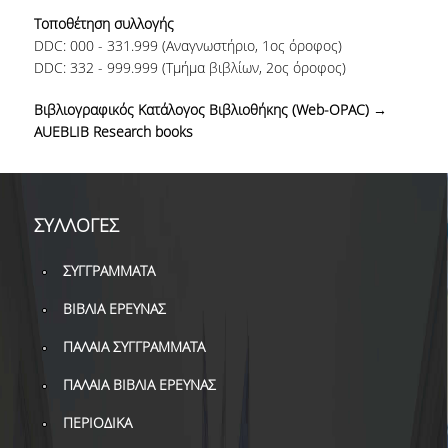
ΔΑΝΕΙΣΜΟΣ
Τοποθέτηση συλλογής
DDC: 000 - 331.999 (Αναγνωστήριο, 1
ος
όροφος)
ΔΙΑΔΑΝΕΙΣΜΟΣ
DDC: 332 - 999.999 (Τμήμα βιβλίων, 2
ος
όροφος)
ΠΑΡΑΓΓΕΛΙΕΣ ΒΙΒΛΙΩΝ
Βιβλιογραφικός Κατάλογος Βιβλιοθήκης (Web-OPAC) →
AUEBLIB Research books
ΦΩΤΟΤΥΠΗΣΗ –
ΕΚΤΥΠΩΣΗ
ΤΕΧΝΙΚΗ ΥΠΟΔΟΜΗ
ΣΥΛΛΟΓΕΣ
ΕΚΠΑΙΔΕΥΤΙΚΕΣ
ΠΑΡΟΥΣΙΑΣΕΙΣ -
ΣΥΓΓΡΑΜΜΑΤΑ
ΕΚΔΗΛΩΣΕΙΣ
ΒΙΒΛΙΑ ΕΡΕΥΝΑΣ
ΠΡΟΣΒΑΣΙΜΟΤΗΤΑ
ΠΑΛΑΙΑ ΣΥΓΓΡΑΜΜΑΤΑ
ΕΡΓΑΛΕΙΑ
ΠΑΛΑΙΑ ΒΙΒΛΙΑ ΕΡΕΥΝΑΣ
ΟΔΗΓΟΙ ΒΙΒΛΙΟΘΗΚΗΣ
ΠΕΡΙΟΔΙΚΑ