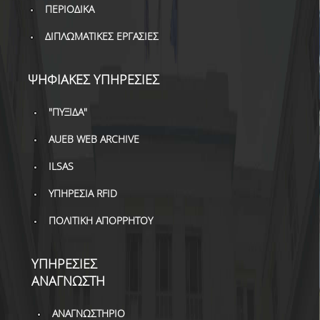
ΒΙΒΛΙΟΜΕΤΡΙΑ
ΠΕΡΙΟΔΙΚΑ
WOS
ΔΙΠΛΩΜΑΤΙΚΕΣ ΕΡΓΑΣΙΕΣ
SCOPUS
ΨΗΦΙΑΚΕΣ ΥΠΗΡΕΣΙΕΣ
GOOGLE SCHOLAR
"ΠΥΞΙΔΑ"
MICROSOFT ACADEMIC
SEARCH
AUEB WEB ARCHIVE
INCITES JOURNAL
ILSAS
CITATION REPORTS
ΥΠΗΡΕΣΙΑ RFID
ΑΚΑΔΗΜΑΪΚΗ ΓΩΝΙΑ
ΠΟΛΙΤΙΚΗ ΑΠΟΡΡΗΤΟΥ
ΜΑΘΗΣΗΣ
AUEB WEB ARCHIVE
ΥΠΗΡΕΣΙΕΣ
ΑΝΑΓΝΩΣΤΗ
ΣΥΝΕΡΓΕΙΕΣ
ΑΝΑΓΝΩΣΤΗΡΙΟ