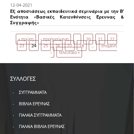
ΔΑΝΕΙΣΜΟΣ
12-04-2021
Eξ αποστάσεως εκπαιδευτικά σεμινάρια με την Β'
ΔΙΑΔΑΝΕΙΣΜΟΣ
Ενότητα «Βασικές Κατευθύνσεις Έρευνας &
Συγγραφής»
ΠΑΡΑΓΓΕΛΙΕΣ ΒΙΒΛΙΩΝ
Σελίδες
« πρώτη
‹ προηγούμενη
…
20
21
22
ΦΩΤΟΤΥΠΗΣΗ –
23
24
25
26
27
28
…
επόμενη
ΕΚΤΥΠΩΣΗ
›
τελευταία »
ΤΕΧΝΙΚΗ ΥΠΟΔΟΜΗ
ΕΚΠΑΙΔΕΥΤΙΚΕΣ
ΠΑΡΟΥΣΙΑΣΕΙΣ -
ΣΥΛΛΟΓΕΣ
ΕΚΔΗΛΩΣΕΙΣ
ΣΥΓΓΡΑΜΜΑΤΑ
ΠΡΟΣΒΑΣΙΜΟΤΗΤΑ
ΒΙΒΛΙΑ ΕΡΕΥΝΑΣ
ΕΡΓΑΛΕΙΑ
ΠΑΛΑΙΑ ΣΥΓΓΡΑΜΜΑΤΑ
ΟΔΗΓΟΙ ΒΙΒΛΙΟΘΗΚΗΣ
ΠΑΛΑΙΑ ΒΙΒΛΙΑ ΕΡΕΥΝΑΣ