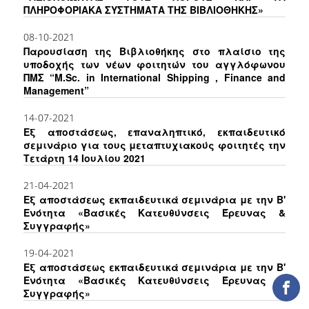
ΠΛΗΡΟΦΟΡΙΑΚΑ ΣΥΣΤΗΜΑΤΑ ΤΗΣ ΒΙΒΛΙΟΘΗΚΗΣ»
ΕΡΓΑ ΑΝΑΠΤΥΞΗΣ
08-10-2021
ΣΥΛΛΟΓΕΣ
Παρουσίαση της Βιβλιοθήκης στο πλαίσιο της
υποδοχής των νέων φοιτητών του αγγλόφωνου
ΠΜΣ “M.Sc. in International Shipping , Finance and
ΕΝΤΥΠΕΣ ΣΥΛΛΟΓΕΣ
Management”
ΨΗΦΙΑΚΕΣ ΠΗΓΕΣ
14-07-2021
Εξ αποστάσεως, επαναληπτικό, εκπαιδευτικό
ΚΕΝΤΡΑ ΤΕΚΜΗΡΙΩΣΗΣ
σεμινάριο για τους μεταπτυχιακούς φοιτητές την
Τετάρτη 14 Ιουλίου 2021
Κ.Ε.Τ
21-04-2021
ΟΟΣΑ
Εξ αποστάσεως εκπαιδευτικά σεμινάρια με την Β'
Ενότητα «Βασικές Κατευθύνσεις Έρευνας &
Π.Ο.Τ
Συγγραφής»
19-04-2021
ΥΠΗΡΕΣΙΕΣ
Εξ αποστάσεως εκπαιδευτικά σεμινάρια με την Β'
Ενότητα «Βασικές Κατευθύνσεις Έρευνας &
ΑΝΑΓΝΩΣΤΗΡΙΟ
Συγγραφής»