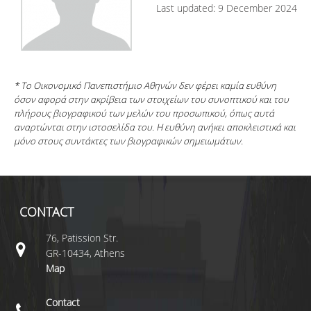
Last updated: 9 December 2024
* Το Οικονομικό Πανεπιστήμιο Αθηνών δεν φέρει καμία ευθύνη
όσον αφορά στην ακρίβεια των στοιχείων του συνοπτικού και του
πλήρους βιογραφικού των μελών του προσωπικού, όπως αυτά
αναρτώνται στην ιστοσελίδα του. Η ευθύνη ανήκει αποκλειστικά και
μόνο στους συντάκτες των βιογραφικών σημειωμάτων.
CONTACT
76, Patission Str.
GR-10434, Athens
Map
Contact