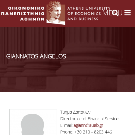
GIANNATOS ANGELOS
Τμήμα Δαπανών
Directorate of Financial Services
E-mail:
agiann@aueb.gr
Phone: +30 210 - 8203 446