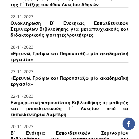
της Γ΄ Τάξης του 49ου Λυκείου Αθηνών
ΕΡΓΑ ΑΝΑΠΤΥΞΗΣ
28-11-2023
ΣΥΛΛΟΓΕΣ
Ολοκλήρωση Β΄ Ενότητας Εκπαιδευτικών
Σεμιναρίων Βιβλιοθήκης για μεταπτυχιακούς και
διδακτορικούς φοιτητές/φοιτήτριες
ΕΝΤΥΠΕΣ ΣΥΛΛΟΓΕΣ
28-11-2023
ΨΗΦΙΑΚΕΣ ΠΗΓΕΣ
«Ερευνώ, Γράφω και Παρουσιάζω μία ακαδημαϊκή
εργασία»
ΚΕΝΤΡΑ ΤΕΚΜΗΡΙΩΣΗΣ
23-11-2023
Κ.Ε.Τ
«Ερευνώ, Γράφω και Παρουσιάζω μία ακαδημαϊκή
εργασία»
ΟΟΣΑ
22-11-2023
Π.Ο.Τ
Ενημερωτική παρουσίαση Βιβλιοθήκης σε μαθητές
και εκπαιδευτικούς Γ΄ Λυκείου από τα
εκπαιδευτήρια Λαμπίρη
ΥΠΗΡΕΣΙΕΣ
20-11-2023
ΑΝΑΓΝΩΣΤΗΡΙΟ
Β΄ Ενότητα Εκπαιδευτικών Σεμιναρίων
Βιβλιοθήκης για μεταπτυχιακούς και