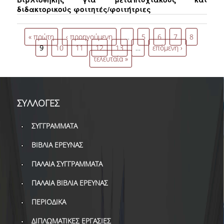
ΔΑΝΕΙΣΜΟΣ
διδακτορικούς φοιτητές/φοιτήτριες
ΔΙΑΔΑΝΕΙΣΜΟΣ
Σελίδες
« πρώτη
‹ προηγούμενη
…
5
6
7
8
ΠΑΡΑΓΓΕΛΙΕΣ ΒΙΒΛΙΩΝ
9
10
11
12
13
…
επόμενη ›
τελευταία »
ΦΩΤΟΤΥΠΗΣΗ –
ΕΚΤΥΠΩΣΗ
ΤΕΧΝΙΚΗ ΥΠΟΔΟΜΗ
ΣΥΛΛΟΓΕΣ
ΕΚΠΑΙΔΕΥΤΙΚΕΣ
ΣΥΓΓΡΑΜΜΑΤΑ
ΠΑΡΟΥΣΙΑΣΕΙΣ -
ΕΚΔΗΛΩΣΕΙΣ
ΒΙΒΛΙΑ ΕΡΕΥΝΑΣ
ΠΡΟΣΒΑΣΙΜΟΤΗΤΑ
ΠΑΛΑΙΑ ΣΥΓΓΡΑΜΜΑΤΑ
ΕΡΓΑΛΕΙΑ
ΠΑΛΑΙΑ ΒΙΒΛΙΑ ΕΡΕΥΝΑΣ
ΠΕΡΙΟΔΙΚΑ
ΟΔΗΓΟΙ ΒΙΒΛΙΟΘΗΚΗΣ
ΔΙΠΛΩΜΑΤΙΚΕΣ ΕΡΓΑΣΙΕΣ