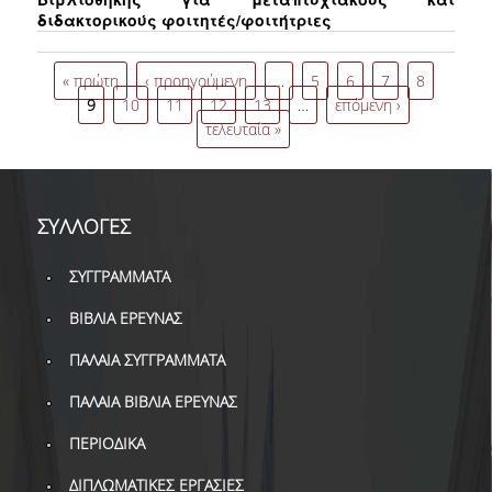
ΔΑΝΕΙΣΜΟΣ
διδακτορικούς φοιτητές/φοιτήτριες
ΔΙΑΔΑΝΕΙΣΜΟΣ
Σελίδες
« πρώτη
‹ προηγούμενη
…
5
6
7
8
ΠΑΡΑΓΓΕΛΙΕΣ ΒΙΒΛΙΩΝ
9
10
11
12
13
…
επόμενη ›
τελευταία »
ΦΩΤΟΤΥΠΗΣΗ –
ΕΚΤΥΠΩΣΗ
ΤΕΧΝΙΚΗ ΥΠΟΔΟΜΗ
ΣΥΛΛΟΓΕΣ
ΕΚΠΑΙΔΕΥΤΙΚΕΣ
ΣΥΓΓΡΑΜΜΑΤΑ
ΠΑΡΟΥΣΙΑΣΕΙΣ -
ΕΚΔΗΛΩΣΕΙΣ
ΒΙΒΛΙΑ ΕΡΕΥΝΑΣ
ΠΡΟΣΒΑΣΙΜΟΤΗΤΑ
ΠΑΛΑΙΑ ΣΥΓΓΡΑΜΜΑΤΑ
ΕΡΓΑΛΕΙΑ
ΠΑΛΑΙΑ ΒΙΒΛΙΑ ΕΡΕΥΝΑΣ
ΠΕΡΙΟΔΙΚΑ
ΟΔΗΓΟΙ ΒΙΒΛΙΟΘΗΚΗΣ
ΔΙΠΛΩΜΑΤΙΚΕΣ ΕΡΓΑΣΙΕΣ