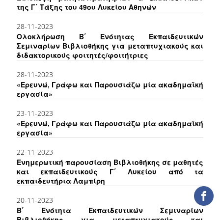
της Γ΄ Τάξης του 49ου Λυκείου Αθηνών
ΕΡΓΑ ΑΝΑΠΤΥΞΗΣ
28-11-2023
ΣΥΛΛΟΓΕΣ
Ολοκλήρωση Β΄ Ενότητας Εκπαιδευτικών
Σεμιναρίων Βιβλιοθήκης για μεταπτυχιακούς και
διδακτορικούς φοιτητές/φοιτήτριες
ΕΝΤΥΠΕΣ ΣΥΛΛΟΓΕΣ
28-11-2023
ΨΗΦΙΑΚΕΣ ΠΗΓΕΣ
«Ερευνώ, Γράφω και Παρουσιάζω μία ακαδημαϊκή
εργασία»
ΚΕΝΤΡΑ ΤΕΚΜΗΡΙΩΣΗΣ
23-11-2023
Κ.Ε.Τ
«Ερευνώ, Γράφω και Παρουσιάζω μία ακαδημαϊκή
εργασία»
ΟΟΣΑ
22-11-2023
Π.Ο.Τ
Ενημερωτική παρουσίαση Βιβλιοθήκης σε μαθητές
και εκπαιδευτικούς Γ΄ Λυκείου από τα
εκπαιδευτήρια Λαμπίρη
ΥΠΗΡΕΣΙΕΣ
20-11-2023
ΑΝΑΓΝΩΣΤΗΡΙΟ
Β΄ Ενότητα Εκπαιδευτικών Σεμιναρίων
Βιβλιοθήκης για μεταπτυχιακούς και