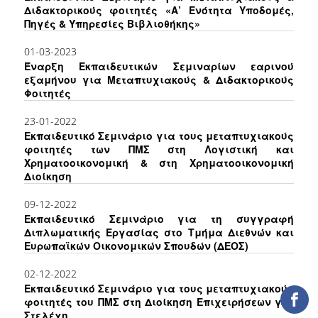
Διδακτορικούς φοιτητές «Α’ Ενότητα Υποδομές,
ΕΡΓΑ ΑΝΑΠΤΥΞΗΣ
Πηγές & Υπηρεσίες Βιβλιοθήκης»
ΣΥΛΛΟΓΕΣ
01-03-2023
Έναρξη Εκπαιδευτικών Σεμιναρίων εαρινού
εξαμήνου για Μεταπτυχιακούς & Διδακτορικούς
ΕΝΤΥΠΕΣ ΣΥΛΛΟΓΕΣ
Φοιτητές
ΨΗΦΙΑΚΕΣ ΠΗΓΕΣ
23-01-2022
Εκπαιδευτικό Σεμινάριο για τους μεταπτυχιακούς
ΚΕΝΤΡΑ ΤΕΚΜΗΡΙΩΣΗΣ
φοιτητές των ΠΜΣ στη Λογιστική και
Χρηματοοικονομική & στη Χρηματοοικονομική
Κ.Ε.Τ
Διοίκηση
ΟΟΣΑ
09-12-2022
Εκπαιδευτικό Σεμινάριο για τη συγγραφή
Π.Ο.Τ
Διπλωματικής Εργασίας στο Τμήμα Διεθνών και
Ευρωπαϊκών Οικονομικών Σπουδών (ΔΕΟΣ)
ΥΠΗΡΕΣΙΕΣ
02-12-2022
Εκπαιδευτικό Σεμινάριο για τους μεταπτυχιακούς
ΑΝΑΓΝΩΣΤΗΡΙΟ
φοιτητές του ΠΜΣ στη Διοίκηση Επιχειρήσεων για
Στελέχη