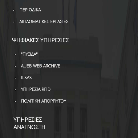
ΒΙΒΛΙΟΜΕΤΡΙΑ
ΠΕΡΙΟΔΙΚΑ
WOS
ΔΙΠΛΩΜΑΤΙΚΕΣ ΕΡΓΑΣΙΕΣ
SCOPUS
ΨΗΦΙΑΚΕΣ ΥΠΗΡΕΣΙΕΣ
GOOGLE SCHOLAR
MICROSOFT ACADEMIC
"ΠΥΞΙΔΑ"
SEARCH
AUEB WEB ARCHIVE
INCITES JOURNAL
ILSAS
CITATION REPORTS
ΥΠΗΡΕΣΙΑ RFID
ΑΚΑΔΗΜΑΪΚΗ ΓΩΝΙΑ
ΜΑΘΗΣΗΣ
ΠΟΛΙΤΙΚΗ ΑΠΟΡΡΗΤΟΥ
AUEB WEB ARCHIVE
ΥΠΗΡΕΣΙΕΣ
ΣΥΝΕΡΓΕΙΕΣ
ΑΝΑΓΝΩΣΤΗ