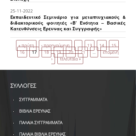
ΔΑΝΕΙΣΜΟΣ
25-11-2022
ΔΙΑΔΑΝΕΙΣΜΟΣ
Εκπαιδευτικό Σεμινάριο για μεταπτυχιακούς &
διδακτορικούς φοιτητές «B’ Ενότητα – Βασικές
Κατευθύνσεις Έρευνας και Συγγραφής»
ΠΑΡΑΓΓΕΛΙΕΣ ΒΙΒΛΙΩΝ
Σελίδες
ΦΩΤΟΤΥΠΗΣΗ –
« πρώτη
‹ προηγούμενη
…
13
14
15
ΕΚΤΥΠΩΣΗ
16
17
18
19
20
21
…
επόμενη
›
τελευταία »
ΤΕΧΝΙΚΗ ΥΠΟΔΟΜΗ
ΕΚΠΑΙΔΕΥΤΙΚΕΣ
ΠΑΡΟΥΣΙΑΣΕΙΣ -
ΕΚΔΗΛΩΣΕΙΣ
ΣΥΛΛΟΓΕΣ
ΠΡΟΣΒΑΣΙΜΟΤΗΤΑ
ΣΥΓΓΡΑΜΜΑΤΑ
ΕΡΓΑΛΕΙΑ
ΒΙΒΛΙΑ ΕΡΕΥΝΑΣ
ΠΑΛΑΙΑ ΣΥΓΓΡΑΜΜΑΤΑ
ΟΔΗΓΟΙ ΒΙΒΛΙΟΘΗΚΗΣ
ΠΑΛΑΙΑ ΒΙΒΛΙΑ ΕΡΕΥΝΑΣ