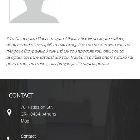
* Το Οικονομικό Πανεπιστήμιο Αθηνών δεν φέρει καμία ευθύνη
όσον αφορά στην ακρίβεια των στοιχείων του συνοπτικού και του
πλήρους βιογραφικού των μελών του προσωπικού, όπως αυτά
αναρτώνται στην ιστοσελίδα του. Η ευθύνη ανήκει αποκλειστικά και
μόνο στους συντάκτες των βιογραφικών σημειωμάτων.
CONTACT
76, Patission Str.
GR-10434, Athens
Map
Contact