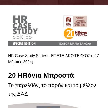
ADVISORY COMMITTEE
INFRASTRUCTURES
PROGRAM COURSES
MSC IN HRM GUIDE
PROSPECTIVE STUDENTS
HR Case Study Series – ΕΠΕΤΕΙΑΚΟ ΤΕΥΧΟΣ (#27
WHO IT IS FOR
Μάρτιος 2024)
APPLICATIONS
20 HRόνια Μπροστά
TUITION FEES - SCHOLARSHIPS
Το παρελθόν, το παρόν και το μέλλον
ACTIVE STUDENTS
της ΔΑΔ
FULL TIME PROGRAM
PART TIME PROGRAM