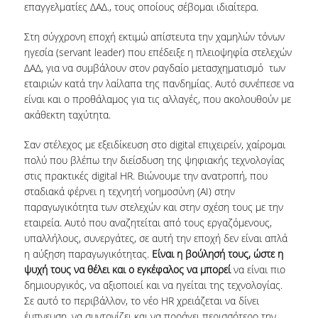
επαγγελματίες ΔΑΔ., τους οποίους σέβομαι ιδιαίτερα.
Στη σύγχρονη εποχή εκτιμώ απίστευτα την χαμηλών τόνων
ηγεσία (servant leader) που επέδειξε η πλειοψηφία στελεχών
ΔΑΔ, για να συμβάλουν στον ραγδαίο μετασχηματισμό των
εταιριών κατά την λαίλαπα της πανδημίας. Αυτό συνέπεσε να
είναι και ο προθάλαμος για τις αλλαγές, που ακολουθούν με
ακάθεκτη ταχύτητα.
Σαν στέλεχος με εξειδίκευση στο digital επιχειρείν, χαίρομαι
πολύ που βλέπω την διείσδυση της ψηφιακής τεχνολογίας
στις πρακτικές digital HR. Βιώνουμε την ανατροπή, που
σταδιακά φέρνει η τεχνητή νοημοσύνη (AI) στην
παραγωγικότητα των στελεχών και στην σχέση τους με την
εταιρεία. Αυτό που αναζητείται από τους εργαζόμενους,
υπαλλήλους, συνεργάτες, σε αυτή την εποχή δεν είναι απλά
η αύξηση παραγωγικότητας.
Είναι η βούλησή τους, ώστε η
ψυχή τους να θέλει και ο εγκέφαλος να μπορεί
να είναι πιο
δημιουργικός, να αξιοποιεί και να ηγείται της τεχνολογίας.
Σε αυτό το περιβάλλον, το νέο HR χρειάζεται να δίνει
έμπνευση, να συντονίζει και να προάγει περισσότερο την