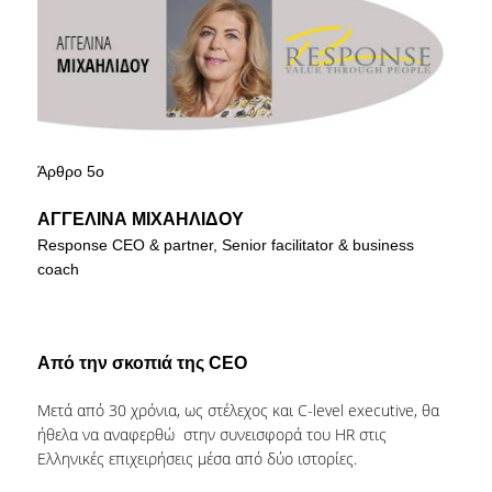
COMPLAINT FORM
ALUMNI
GRADUATE EMPLOYMENT
Άρθρο 5ο
GRADUATION
ΑΓΓΕΛΙΝΑ ΜΙΧΑΗΛΙΔΟΥ
ALUMNI ASSOCIATION
Response CEO & partner, Senior facilitator & business
coach
HR STORIES
RESEARCH
Από την σκοπιά της CEO
HRM LABORATORY
Μετά από 30 χρόνια, ως στέλεχος και C-level executive, θα
FACULTY AND STAFF
ήθελα να αναφερθώ στην συνεισφορά του HR στις
Ελληνικές επιχειρήσεις μέσα από δύο ιστορίες.
RESIDENT FACULTY MEMNBERS