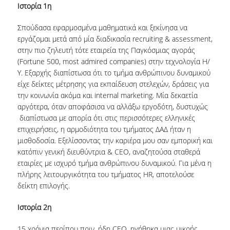
Ιστορία 1η
SPECIAL TEACHING STAFF
Σπούδασα εφαρμοσμένα μαθηματικά και ξεκίνησα να
VISITING FACULTY
εργάζομαι μετά από μία διαδικασία recruiting & assessment,
στην πιο ζηλευτή τότε εταιρεία της Παγκόσμιας αγοράς
ADMINISTRATIVE SUPPORT
(Fortune 500, most admired companies) στην τεχνολογία Η/
HR ACTIVITIES
Υ. Εξαρχής διαπίστωσα ότι το τμήμα ανθρώπινου δυναμικού
είχε δείκτες μέτρησης για εκπαίδευση στελεχών, δράσεις για
INTERNSHIP
την κοινωνία ακόμα και internal marketing. Μία δεκαετία
αργότερα, όταν αποφάσισα να αλλάξω εργοδότη, δυστυχώς
CONFERENCES - WORKSHOPS
διαπίστωσα με απορία ότι στις περισσότερες ελληνικές
επιχειρήσεις, η αρμοδιότητα του τμήματος ΔΑΔ ήταν η
STUDENT ACTIVITIES
μισθοδοσία. Εξελίσσοντας την καριέρα μου σαν εμπορική και
κατόπιν γενική διευθύντρια & CEO, αναζητούσα σταθερά
DISTINCTIONS
εταιρίες με ισχυρό τμήμα ανθρώπινου δυναμικού. Για μένα η
πλήρης λειτουργικότητα του τμήματος HR, αποτελούσε
ACCREDITATIONS AND RANKING LISTS
δείκτη επιλογής.
MSC IN HRM DISTINCTIONS
Ιστορία 2η
QUALITY ASSURANCE
15 χρόνια περίπου πριν, ήδη CEO, ηγήθηκα μιας μικρής