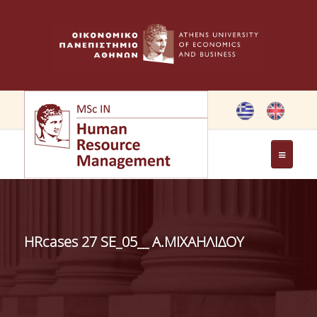
THE PROGRAMME
OBJECTIVES OF MSC IN HRM
HRcases 27 SE_05__ Α.ΜΙΧΑΗΛΙΔΟΥ
GREETING FROM THE DIRECTOR OF THE MSC PROGRAM
GREETING FROM THE FOUNDER
MEMBERS OF THE PROGRAM COMMITTEE