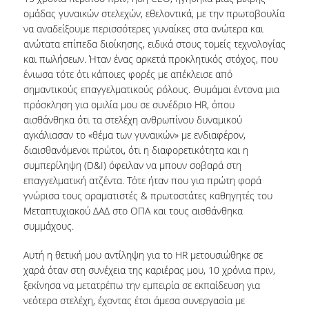
ομάδας γυναικών στελεχών, εθελοντικά, με την πρωτοβουλία
QUALITY POLICY
να αναδείξουμε περισσότερες γυναίκες στα ανώτερα και
ανώτατα επίπεδα διοίκησης, ειδικά στους τομείς τεχνολογίας
CERTIFICATION
και πωλήσεων. Ήταν ένας αρκετά προκλητικός στόχος, που
ένιωσα τότε ότι κάποιες φορές με απέκλεισε από
COURSE/TEACHING EVALUATION
σημαντικούς επαγγελματικούς ρόλους. Θυμάμαι έντονα μια
πρόσκληση για ομιλία μου σε συνέδριο HR, όπου
QUALITY ASSURANCE UNIT
αισθάνθηκα ότι τα στελέχη ανθρωπίνου δυναμικού
αγκάλιασαν το «θέμα των γυναικών» με ενδιαφέρον,
ANNOUNCEMENTS
διαισθανόμενοι πρώτοι, ότι η διαφορετικότητα και η
συμπερίληψη (D&I) όφειλαν να μπουν σοβαρά στη
NEWS
επαγγελματική ατζέντα. Τότε ήταν που για πρώτη φορά
EVENTS
γνώρισα τους οραματιστές & πρωτοστάτες καθηγητές του
Μεταπτυχιακού ΔΑΔ στο ΟΠΑ και τους αισθάνθηκα
συμμάχους.
Αυτή η θετική μου αντίληψη για το HR μετουσιώθηκε σε
χαρά όταν στη συνέχεια της καριέρας μου, 10 χρόνια πριν,
ξεκίνησα να μετατρέπω την εμπειρία σε εκπαίδευση για
νεότερα στελέχη, έχοντας έτσι άμεσα συνεργασία με