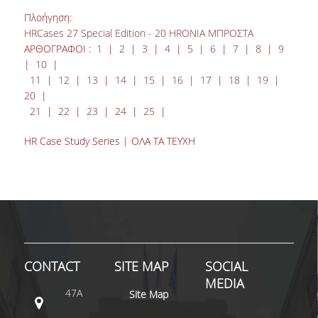
Πλοήγηση:
HRCases 27 Special Edition - 20 HRΟΝΙΑ ΜΠΡΟΣΤΑ
ΑΡΘΟΓΡΑΦΟΙ :
1
|
2
|
3
|
4
|
5
|
6
|
7
|
8
|
9
|
10
|
11
|
12
|
13
|
14
|
15
|
16
|
17
|
18
|
19
|
20
|
21
|
22
|
23
|
24
|
25
|
HR Case Study Series | ΟΛΑ ΤΑ ΤΕΥΧΗ
CONTACT
SITE MAP
SOCIAL
MEDIA
47A
Site Map