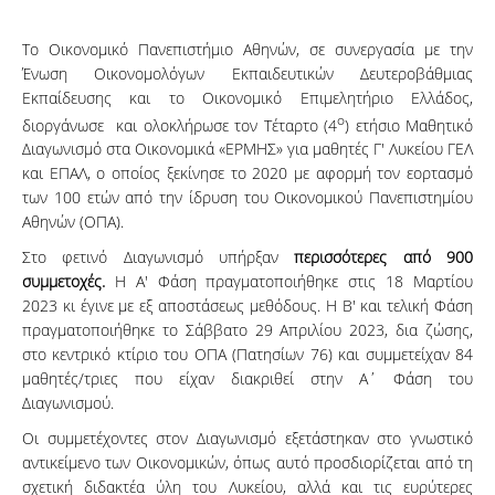
Το Οικονομικό Πανεπιστήμιο Αθηνών, σε συνεργασία με την
Ένωση Οικονομολόγων Εκπαιδευτικών Δευτεροβάθμιας
Εκπαίδευσης και το Οικονομικό Επιμελητήριο Ελλάδος,
ο
διοργάνωσε και ολοκλήρωσε τον Τέταρτο (4
) ετήσιο Μαθητικό
Διαγωνισμό στα Οικονομικά «ΕΡΜΗΣ» για μαθητές Γ' Λυκείου ΓΕΛ
και ΕΠΑΛ, ο οποίος ξεκίνησε το 2020 με αφορμή τον εορτασμό
των 100 ετών από την ίδρυση του Οικονομικού Πανεπιστημίου
Αθηνών (ΟΠΑ).
Στο φετινό Διαγωνισμό υπήρξαν
περισσότερες από 900
συμμετοχές.
Η Α' Φάση πραγματοποιήθηκε στις 18 Μαρτίου
2023 κι έγινε με εξ αποστάσεως μεθόδους. Η Β' και τελική Φάση
πραγματοποιήθηκε το Σάββατο 29 Απριλίου 2023, δια ζώσης,
στο κεντρικό κτίριο του ΟΠΑ (Πατησίων 76) και συμμετείχαν 84
μαθητές/τριες που είχαν διακριθεί στην Α΄ Φάση του
Διαγωνισμού.
Οι συμμετέχοντες στον Διαγωνισμό εξετάστηκαν στο γνωστικό
αντικείμενο των Οικονομικών, όπως αυτό προσδιορίζεται από τη
σχετική διδακτέα ύλη του Λυκείου, αλλά και τις ευρύτερες