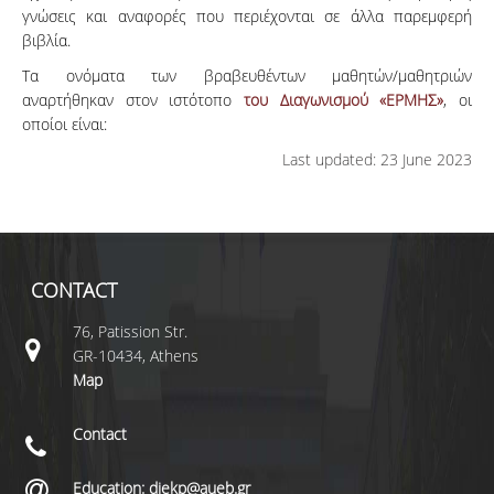
γνώσεις και αναφορές που περιέχονται σε άλλα παρεμφερή
βιβλία.
Τα ονόματα των βραβευθέντων μαθητών/μαθητριών
αναρτήθηκαν στον ιστότοπο
του Διαγωνισμού «ΕΡΜΗΣ»
, οι
οποίοι είναι:
Last updated: 23 June 2023
CONTACT
76, Patission Str.
GR-10434, Athens
Map
Contact
Education: diekp@aueb.gr