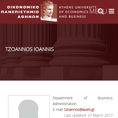
TZOANNOS IOANNIS
Department of Business
Administration
E-mail:
tzoannos@aueb.gr
Last updated: 27 March 2017