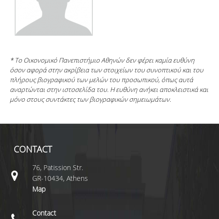
* Το Οικονομικό Πανεπιστήμιο Αθηνών δεν φέρει καμία ευθύνη
όσον αφορά στην ακρίβεια των στοιχείων του συνοπτικού και του
πλήρους βιογραφικού των μελών του προσωπικού, όπως αυτά
αναρτώνται στην ιστοσελίδα του. Η ευθύνη ανήκει αποκλειστικά και
μόνο στους συντάκτες των βιογραφικών σημειωμάτων.
CONTACT
76, Patission Str.
GR-10434, Athens
Map
Contact