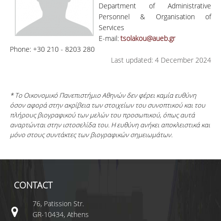
Department of Administrative
Personnel & Organisation of
Services
E-mail:
tsolakou@aueb.gr
Phone: +30 210 - 8203 280
Last updated: 4 December 2024
* Το Οικονομικό Πανεπιστήμιο Αθηνών δεν φέρει καμία ευθύνη
όσον αφορά στην ακρίβεια των στοιχείων του συνοπτικού και του
πλήρους βιογραφικού των μελών του προσωπικού, όπως αυτά
αναρτώνται στην ιστοσελίδα του. Η ευθύνη ανήκει αποκλειστικά και
μόνο στους συντάκτες των βιογραφικών σημειωμάτων.
CONTACT
76, Patission Str.
GR-10434, Athens