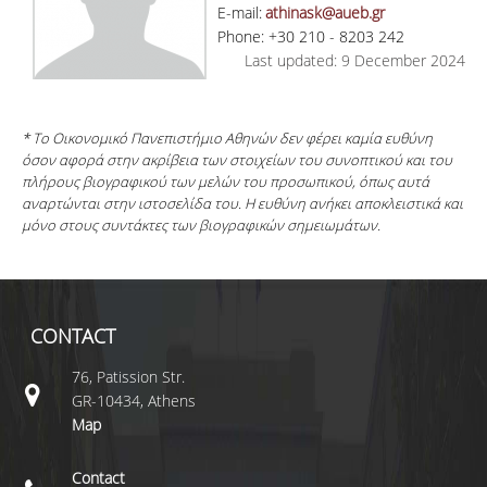
E-mail:
athinask@aueb.gr
Phone: +30 210 - 8203 242
Last updated: 9 December 2024
* Το Οικονομικό Πανεπιστήμιο Αθηνών δεν φέρει καμία ευθύνη
όσον αφορά στην ακρίβεια των στοιχείων του συνοπτικού και του
πλήρους βιογραφικού των μελών του προσωπικού, όπως αυτά
αναρτώνται στην ιστοσελίδα του. Η ευθύνη ανήκει αποκλειστικά και
μόνο στους συντάκτες των βιογραφικών σημειωμάτων.
CONTACT
76, Patission Str.
GR-10434, Athens
Map
Contact