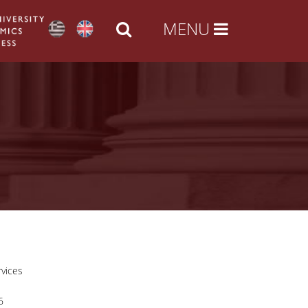
rvices
6