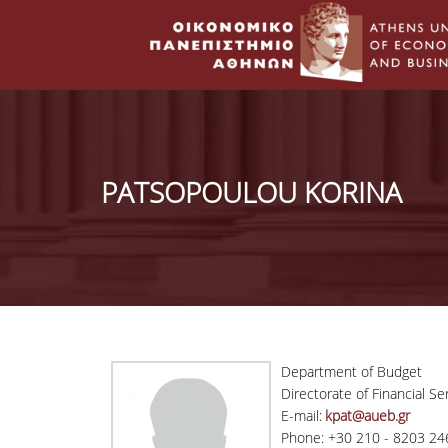
PATSOPOULOU KORINA
Department of Budget
Directorate of Financial Se
E-mail:
kpat@aueb.gr
Phone: +30 210 - 8203 24