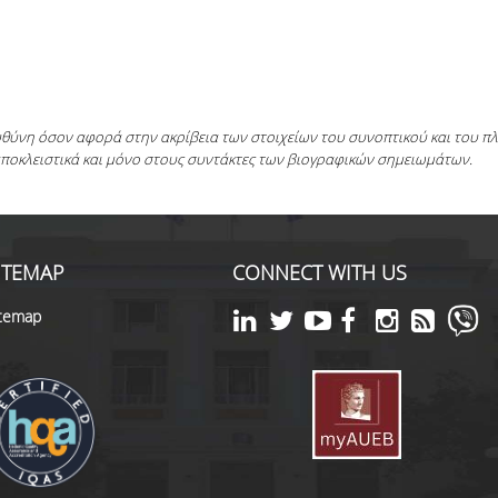
ευθύνη όσον αφορά στην ακρίβεια των στοιχείων του συνοπτικού και του 
αποκλειστικά και μόνο στους συντάκτες των βιογραφικών σημειωμάτων.
ITEMAP
CONNECT WITH US
itemap