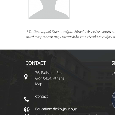
* Το Οικονομικό Πανεπιστήμιο Αθηνών δεν φέρει καμία 
αυτά αναρτώνται στην ιστοσελίδα του. Η ευθύνη ανήκει 
CONTACT
S
76, Patission Str.
S
GR-10434, Athens
Map
Contact
Education: diekp@aueb.gr