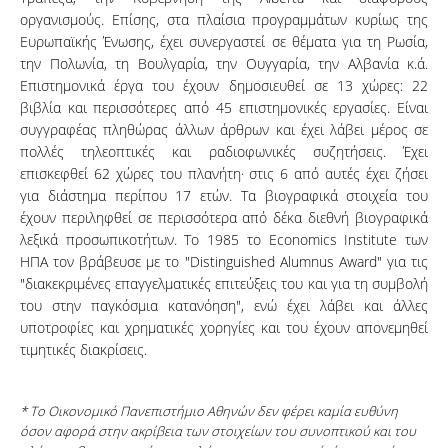
οργανισμούς. Επίσης, στα πλαίσια προγραμμάτων κυρίως της
Ευρωπαϊκής Ένωσης, έχει συνεργαστεί σε θέματα για τη Ρωσία,
την Πολωνία, τη Βουλγαρία, την Ουγγαρία, την Αλβανία κ.ά.
Επιστημονικά έργα του έχουν δημοσιευθεί σε 13 χώρες: 22
βιβλία και περισσότερες από 45 επιστημονικές εργασίες. Είναι
συγγραφέας πληθώρας άλλων άρθρων και έχει λάβει μέρος σε
πολλές τηλεοπτικές και ραδιοφωνικές συζητήσεις. Έχει
επισκεφθεί 62 χώρες του πλανήτη· στις 6 από αυτές έχει ζήσει
για διάστημα περίπου 17 ετών. Τα βιογραφικά στοιχεία του
έχουν περιληφθεί σε περισσότερα από δέκα διεθνή βιογραφικά
λεξικά προσωπικοτήτων. Το 1985 το Economics Institute των
ΗΠΑ τον βράβευσε με το "Distinguished Alumnus Award" για τις
"διακεκριμένες επαγγελματικές επιτεύξεις του και για τη συμβολή
του στην παγκόσμια κατανόηση", ενώ έχει λάβει και άλλες
υποτροφίες και χρηματικές χορηγίες και του έχουν απονεμηθεί
τιμητικές διακρίσεις.
* Το Οικονομικό Πανεπιστήμιο Αθηνών δεν φέρει καμία ευθύνη
όσον αφορά στην ακρίβεια των στοιχείων του συνοπτικού και του