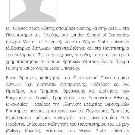
Ο Γεώργιος Χριστ. Κώττης σπούδασε οικονομικά στην ΑΣΟΕΕ στο
Πανεπιστήμιο της Γενεύης, στο London School of Economics
(πτυχίο Master of Science), και στο Wayne State University
(διδακτορικό δίπλωμα). Μετεκπαιδεύτηκε και στο Πανεπιστήμιο
του Κολοράντο. Τις μεταπτυχιακές σπουδές του στο εξωτερικό
χρηματοδότησαν το Ίδρυμα Κρατικών Υποτροφιών, το ίδρυμα
Fulbright και το Wayne State University.
Είναι Ομότιμος καθηγητής του Οικονομικού Πανεπιστημίου
Αθηνών. Έχει διατελέσει Αντιπρύτανης, Πρόεδρος και Αν.
Πρόεδρος του Τμήματος Οργάνωσης και Διοίκησης των
Επιχειρήσεων, Γενικός Γραμματέας του Υπουργείου Εθνικής
Οικονομίας, Πρόεδρος της Ελληνικής Εταιρείας Οικονομικών
Επιστημών, μόνιμος εμπειρογνώμων της Παγκόσμιας Τράπεζας
(Ουάσιγκτον), μόνιμος καθηγητής του Πανεπιστημίου York
(Τορόντο), Επίκουρος Καθηγητής του Πανεπιστημίου του Calgary
(Calgary Καναδά), Λέκτορας του Wayne State University