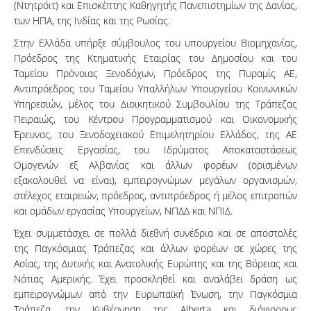
(Ντητρόιτ) και Επισκέπτης Καθηγητής Πανεπιστημίων της Δανίας,
των ΗΠΑ, της Ινδίας και της Ρωσίας.
Στην Ελλάδα υπήρξε σύμβουλος του υπουργείου Βιομηχανίας,
Πρόεδρος της Κτηματικής Εταιρίας του Δημοσίου και του
Ταμείου Πρόνοιας Ξενοδόχων, Πρόεδρος της Πυραμίς ΑΕ,
Αντιπρόεδρος του Ταμείου Υπαλλήλων Υπουργείου Κοινωνικών
Υπηρεσιών, μέλος του Διοικητικού Συμβουλίου της Τράπεζας
Πειραιώς, του Κέντρου Προγραμματισμού και Οικονομικής
Έρευνας, του Ξενοδοχειακού Επιμελητηρίου Ελλάδος, της ΑΕ
Επενδύσεις Εργασίας, του Ιδρύματος Αποκαταστάσεως
Ομογενών εξ Αλβανίας και άλλων φορέων (ορισμένων
εξακολουθεί να είναι), εμπειρογνώμων μεγάλων οργανισμών,
στέλεχος εταιρειών, πρόεδρος, αντιπρόεδρος ή μέλος επιτροπών
και ομάδων εργασίας Υπουργείων, ΝΠΔΔ και ΝΠΙΔ.
Έχει συμμετάσχει σε πολλά διεθνή συνέδρια και σε αποστολές
της Παγκόσμιας Τράπεζας και άλλων φορέων σε χώρες της
Ασίας, της Δυτικής και Ανατολικής Ευρώπης και της Βόρειας και
Νότιας Αμερικής. Έχει προσκληθεί και αναλάβει δράση ως
εμπειρογνώμων από την Ευρωπαϊκή Ένωση, την Παγκόσμια
Τράπεζα, την Κυβέρνηση της Alberta και διάφορους