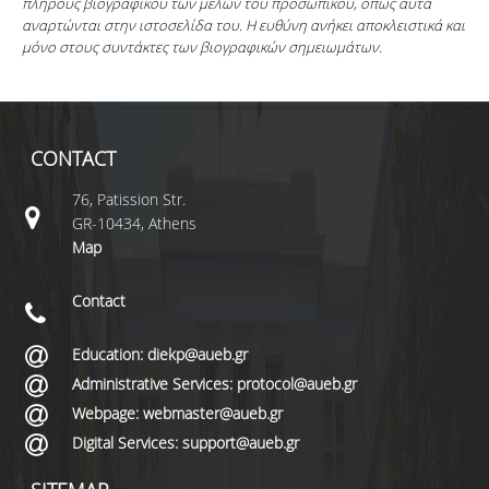
πλήρους βιογραφικού των μελών του προσωπικού, όπως αυτά
αναρτώνται στην ιστοσελίδα του. Η ευθύνη ανήκει αποκλειστικά και
μόνο στους συντάκτες των βιογραφικών σημειωμάτων.
CONTACT
76, Patission Str.
GR-10434, Athens
Map
Contact
Education: diekp@aueb.gr
Administrative Services: protocol@aueb.gr
Webpage: webmaster@aueb.gr
Digital Services: support@aueb.gr