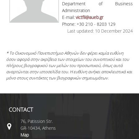
Department of Business
Administration
E-mail:
victfil@aueb.gr
Phone: +30 210 - 8203 129
Last updated: 10 December 2024
* Το Οικονομικό Πανεπιστήμιο Αθηνών δεν φέρει καμία ευθύνη
όσον αφορά στην ακρίβεια των στοιχείων του συνοπτικού και του
πλήρους βιογραφικού των μελών του προσωπικού, όπως αυτά
αναρτώνται στην ιστοσελίδα του. Η ευθύνη ανήκει αποκλειστικά και
μόνο στους συντάκτες των βιογραφικών σημειωμάτων.
CONTACT
76, Patission Str.
GR-10434, Athens
Map